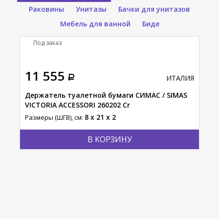
Раковины
Унитазы
Бачки для унитазов
Мебель для ванной
Биде
Под заказ
П
11 555
23
АЛИЯ
ИТАЛИЯ
С /
Держатель туалетной бумаги СИМАС / SIMAS
Пол
VICTORIA ACCESSORI 260202 Cr
SIM
8 x 21 x 2
Размеры (ШГВ), см:
Разм
В КОРЗИНУ