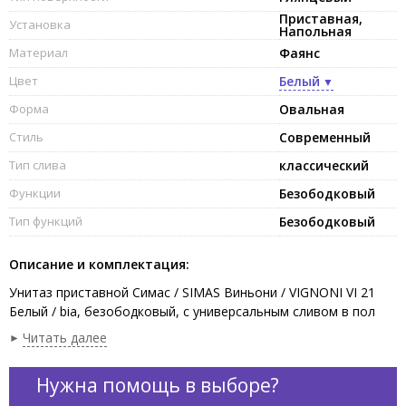
Приставная,
Установка
Напольная
Материал
Фаянс
Цвет
Белый
Форма
Овальная
Стиль
Современный
Тип слива
классический
Функции
Безободковый
Тип функций
Безободковый
Описание и комплектация:
Унитаз приставной Симас / SIMAS Виньони / VIGNONI VI 21
Белый / bia, безободковый, с универсальным сливом в пол
или стены (техническое колено системы “Renovate”
Читать далее
предоставляется по запросу), высокий - 50 см, размер 54x36
см, цвет белый. Крепление и крышка сидение приобретаются
Нужна помощь в выборе?
отдельно.