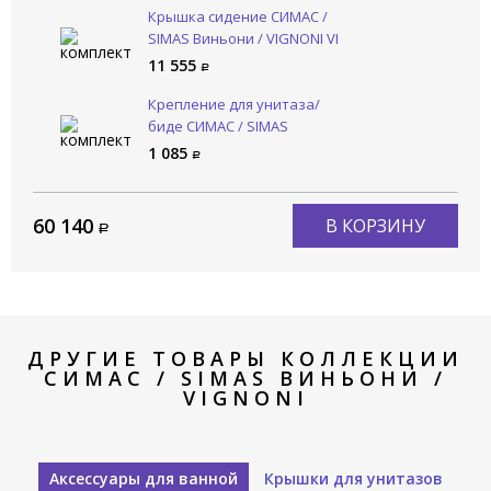
Крышка сидение СИМАС /
SIMAS Виньони / VIGNONI VI
003 bia
11 555
Крепление для унитаза/
биде СИМАС / SIMAS
КОМПЛЕКТУЮЩИЕ F 88 Cr
1 085
60 140
В КОРЗИНУ
ДРУГИЕ ТОВАРЫ КОЛЛЕКЦИИ
СИМАС / SIMAS ВИНЬОНИ /
VIGNONI
Аксессуары для ванной
Крышки для унитазов