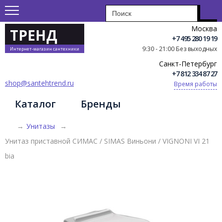
Москва
ТРЕНД
+7 495 280 19 19
9:30 - 21:00 Без выходных
Интернет-магазин сантехники
Санкт-Петербург
+7 812 334 87 27
shop@santehtrend.ru
Время работы
Каталог
Бренды
→
Унитазы
→
Унитаз приставной СИМАС / SIMAS Виньони / VIGNONI VI 21
bia