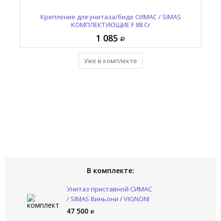
Крышка сидение с микролифтом СИМАС / SIMAS
Унитаз приставной СИМАС / SIMAS Виньони /
Крепление для унитаза/биде СИМАС / SIMAS
Виньони / VIGNONI VI 004 bia
КОМПЛЕКТУЮЩИЕ F 88 Cr
VIGNONI VI 21 bia
13 990
47 500
1 085
Добавить в комплект
Уже в комплекте
Уже в комплекте
В комплекте:
Унитаз приставной СИМАС
/ SIMAS Виньони / VIGNONI
VI 21 bia
47 500