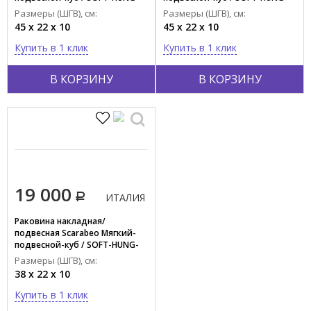
CUBE 1501/49
CUBE 1501/41
Размеры (ШГВ), см:
Размеры (ШГВ), см:
45 x 22 x 10
45 x 22 x 10
Купить в 1 клик
Купить в 1 клик
В КОРЗИНУ
В КОРЗИНУ
19 000
ИТАЛИЯ
Раковина накладная/
подвесная Scarabeo Мягкий-
подвесной-куб / SOFT-HUNG-
CUBE 1502
Размеры (ШГВ), см:
38 x 22 x 10
Купить в 1 клик