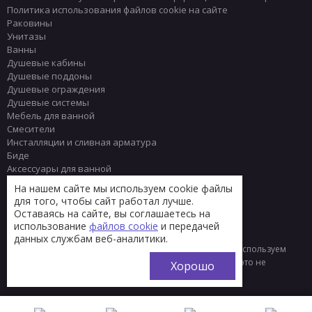
Политика использования файлов cookie на сайте
Раковины
Унитазы
Ванны
Душевые кабины
Душевые поддоны
Душевые ограждения
Душевые системы
Мебель для ванной
Смесители
Инсталляции и сливная арматура
Биде
Аксессуары для ванной
Писсуары
На нашем сайте мы используем cookie файлы
Полотенцесушители
для того, чтобы сайт работал лучше.
Комплектующие
Оставаясь на сайте, вы соглашаетесь на
Плитка
использование
файлов cookie
и передачей
данных службам веб-аналитики.
© 2013 - 2026 Интернет-магазин сантехники Тренд
Мы используем
файлы «cookie» для функционирования сайта. Если вас это не
Хорошо
устраивает, пожалуйста, покиньте сайт.