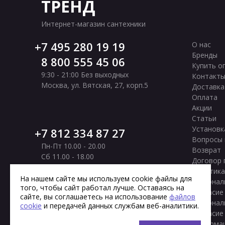
ТРЕНД
Интернет-магазин сантехники
7 495 280 19 19
О нас
Бренды
8 800 555 45 06
Купить о
9:30 - 21:00 Без выходных
Контакт
Москва
,
ул. Вятская, 27, корп.5
Доставка
Оплата
Акции
Статьи
Установк
7 812 334 87 27
Вопросы 
Пн-Пт 10.00 - 20.00
Возврат
Сб 11.00 - 18.00
Договор 
Вс Выходной
Политика
Санкт-Петербург
,
Московское шоссе, 177
На нашем сайте мы используем cookie файлы для
персонал
того, чтобы сайт работал лучше. Оставаясь на
корп. 2
Согласие
сайте, вы соглашаетесь на использование
файлов
персонал
cookie
и передачей данных службам веб-аналитики.
Согласие
информа