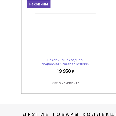
Раковины
Раковина накладная/
подвесная Scarabeo Мягкий-
подвесной-куб / SOFT-HUNG-
19 950
CUBE 1521
Уже в комплекте
ДРУГИЕ ТОВАРЫ КОЛЛЕКЦ