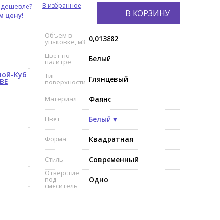
В избранное
 дешевле?
В КОРЗИНУ
м цену!
Объем в
0,013882
упаковке, м3
Цвет по
Белый
палитре
ной-Куб
Тип
Глянцевый
UBE
поверхности
Материал
Фаянс
Цвет
Белый
Форма
Квадратная
Стиль
Современный
Отверстие
под
Одно
смеситель