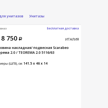
для унитазов
Унитазы
Бесплатная доставка
заказ
Под заказ
18 750
57 000
ИТАЛИЯ
овина накладная/ подвесная Scarabeo
Раковина нак
рема 2.0 / TEOREMA 2.0 5116/63
TEOREMA 2.0 
141.5 x 46 x 14
меры (ШГВ), см:
Размеры (ШГВ),