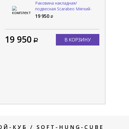
Раковина накладная/
подвесная Scarabeo Мягкий-
подвесной-куб / SOFT-HUNG-
19 950
CUBE 1521
19 950
В КОРЗИНУ
Й-КУБ / SOFT-HUNG-CUBE