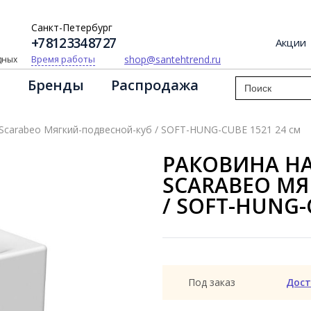
Санкт-Петербург
+7 812 334 87 27
Акции
shop@santehtrend.ru
Время работы
одных
Бренды
Распродажа
 Scarabeo Мягкий-подвесной-куб / SOFT-HUNG-CUBE 1521 24 см
РАКОВИНА Н
SCARABEO М
/ SOFT-HUNG-
Под заказ
Дост