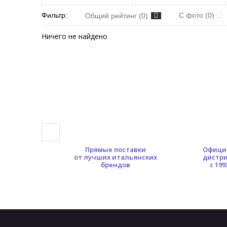
Фильтр:
С фото (0)
Общий рейтинг (0)
Ничего не найдено
0 кв.м.
Прямые поставки
Офици
ых площадей
от лучших итальянских
дистр
брендов
с 199