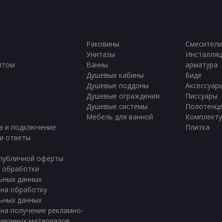
Раковины
Смесители
Унитазы
Инсталляц
птом
Ванны
арматура
ы
Душевые кабины
Биде
Душевые поддоны
Аксессуар
Душевые ограждения
Писсуары
Душевые системы
Полотенц
Мебель для ванной
Комплект
а и подключение
Плитка
и ответы
публичной оферты
 обработки
ьных данных
 на обработку
ьных данных
 на получение рекламно-
ционных материалов