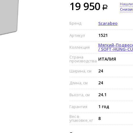
19 950
Нашли
Снизи
Бренд
Scarabeo
1521
Артикул
Мягкий-Подвес
Коллекция
/ SOFT-HUNG-C
Страна
ИТАЛИЯ
производства
24
Ширина, см
24
Длина, см
24.1
Высота, см
1 год
Гарантия
Вес в
8
упаковке, кг