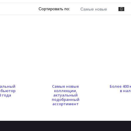
Сортировать по:
Самые новые
альный
Самые новые
Более 400
ибьютор
коллекции,
в на
3 года
актуальный
подобранный
ассортимент