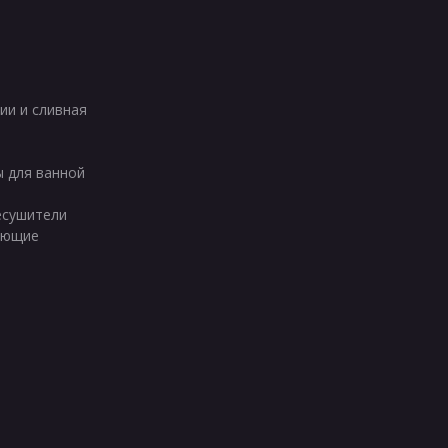
ии и сливная
ы для ванной
есушители
ующие