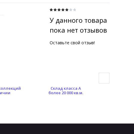
У данного товара
пока нет отзывов
Оставьте свой отзыв!
 коллекций
Склад класса А
Гибкая сист
личии
более 20 000 кв.м.