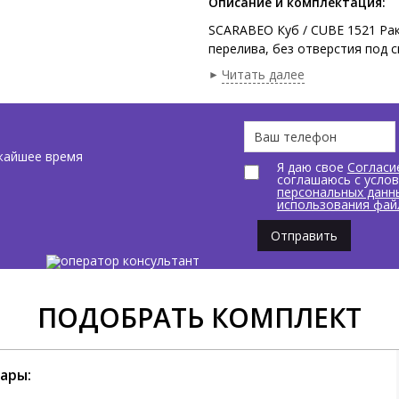
Описание и комплектация:
SCARABEO Куб / CUBE 1521 Рак
перелива, без отверстия под 
Размеры: 24x24x24h см.цвет Бе
Читать далее
жайшее время
Я даю свое
Согласи
соглашаюсь с усло
персональных данн
использования фай
Отправить
ПОДОБРАТЬ КОМПЛЕКТ
ары: