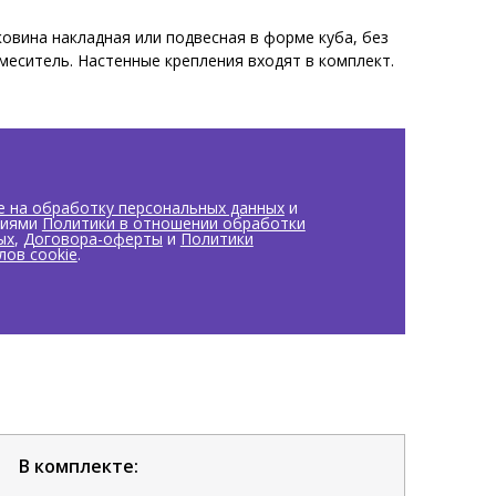
овина накладная или подвесная в форме куба, без
смеситель. Настенные крепления входят в комплект.
лый / White.
е на обработку персональных данных
и
виями
Политики в отношении обработки
ых
,
Договора-оферты
и
Политики
лов cookie
.
В комплекте: