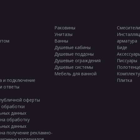
Раковины
Смесители
Унитазы
Инсталляц
птом
Ванны
арматура
ы
Душевые кабины
Биде
Душевые поддоны
Аксессуар
Душевые ограждения
Писсуары
Душевые системы
Полотенц
Мебель для ванной
Комплект
а и подключение
Плитка
и ответы
публичной оферты
 обработки
ьных данных
 на обработку
ьных данных
 на получение рекламно-
ционных материалов