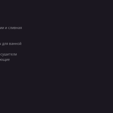
ии и сливная
ы для ванной
есушители
ующие