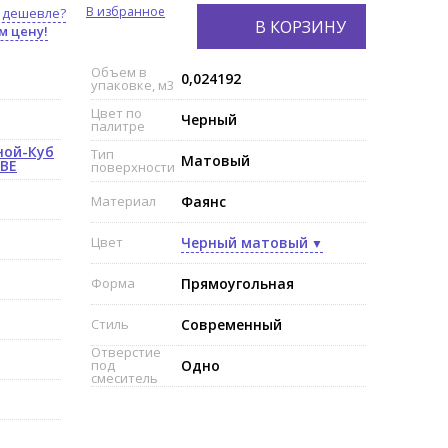
В избранное
 дешевле?
В КОРЗИНУ
м цену!
Объем в
0,024192
упаковке, м3
Цвет по
Черный
палитре
ной-Куб
Тип
Матовый
UBE
поверхности
Материал
Фаянс
Цвет
Черный матовый
Форма
Прямоугольная
Стиль
Современный
Отверстие
под
Одно
смеситель