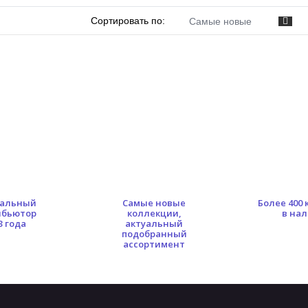
Сортировать по:
Самые новые
альный
Самые новые
Более 400
ибьютор
коллекции,
в на
3 года
актуальный
подобранный
ассортимент