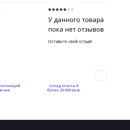
У данного товара
пока нет отзывов
Оставьте свой отзыв!
 коллекций
Склад класса А
Гибкая сист
личии
более 20 000 кв.м.