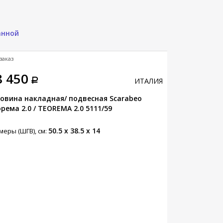
анной
заказ
Под заказ
8 450
70 300
ИТАЛИЯ
овина накладная/ подвесная Scarabeo
Раковина нак
рема 2.0 / TEOREMA 2.0 5111/59
Теорема 2.0 
50.5 x 38.5 x 14
меры (ШГВ), см:
Размеры (ШГВ),