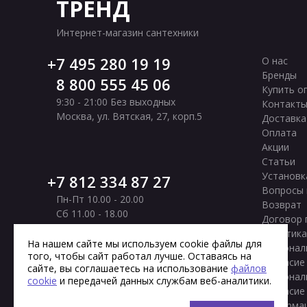
ТРЕНД
Интернет-магазин сантехники
7 495 280 19 19
О нас
Бренды
8 800 555 45 06
Купить о
9:30 - 21:00 Без выходных
Контакт
Москва
,
ул. Вятская, 27, корп.5
Доставка
Оплата
Акции
Статьи
Установк
7 812 334 87 27
Вопросы 
Пн-Пт 10.00 - 20.00
Возврат
Сб 11.00 - 18.00
Договор 
Вс Выходной
Политика
Санкт-Петербург
,
Московское шоссе, 177
На нашем сайте мы используем cookie файлы для
персонал
того, чтобы сайт работал лучше. Оставаясь на
корп. 2
Согласие
сайте, вы соглашаетесь на использование
файлов
персонал
cookie
и передачей данных службам веб-аналитики.
Согласие
информа