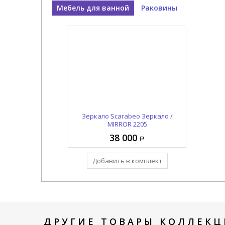
Мебель для ванной
Раковины
Зеркало Scarabeo Зеркало /
Раковина накладная/
подвесная Scarabeo Мягкий-
MIRROR 2205
подвесной-куб / SOFT-HUNG-
38 000
42 750
CUBE 1522/49
Добавить в комплект
Уже в комплекте
ДРУГИЕ ТОВАРЫ КОЛЛЕКЦ