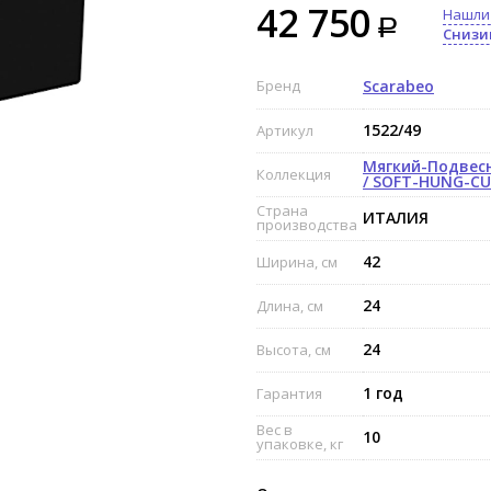
42 750
Нашли
Снизи
Бренд
Scarabeo
1522/49
Артикул
Мягкий-Подвес
Коллекция
/ SOFT-HUNG-C
Страна
ИТАЛИЯ
производства
42
Ширина, см
24
Длина, см
24
Высота, см
1 год
Гарантия
Вес в
10
упаковке, кг