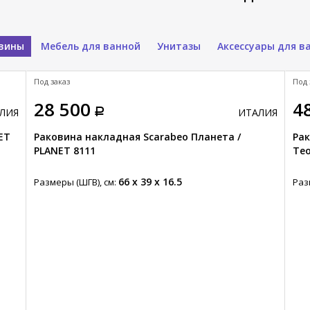
вины
Мебель для ванной
Унитазы
Аксессуары для в
Под заказ
Под 
28 500
4
ЛИЯ
ИТАЛИЯ
ET
Раковина накладная Scarabeo Планета /
Рак
PLANET 8111
Тео
66 x 39 x 16.5
Размеры (ШГВ), см:
Раз