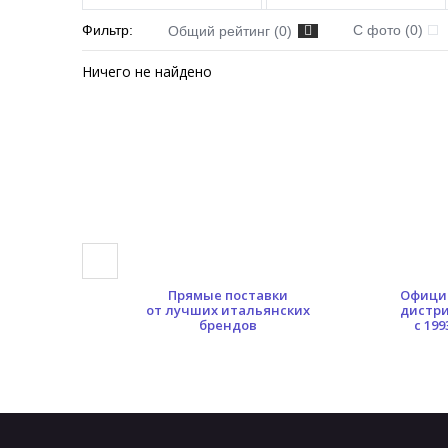
Фильтр:
С фото (0)
Общий рейтинг (0)
Ничего не найдено
0 кв.м.
Прямые поставки
Офици
ых площадей
от лучших итальянских
дистр
брендов
с 199