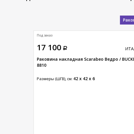
Рако
Под заказ
17 100
ИТАЛИЯ
ИТА
нни / SKINNY
Раковина накладная Scarabeo Ведро / BUCK
8810
42 x 42 x 6
Размеры (ШГВ), см: