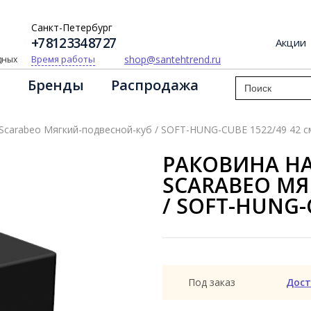
Санкт-Петербург
+7 812 334 87 27
Акции
shop@santehtrend.ru
Время работы
одных
Бренды
Распродажа
Scarabeo Мягкий-подвесной-куб / SOFT-HUNG-CUBE 1522/49 42 с
РАКОВИНА Н
SCARABEO М
/ SOFT-HUNG-
Под заказ
Дост