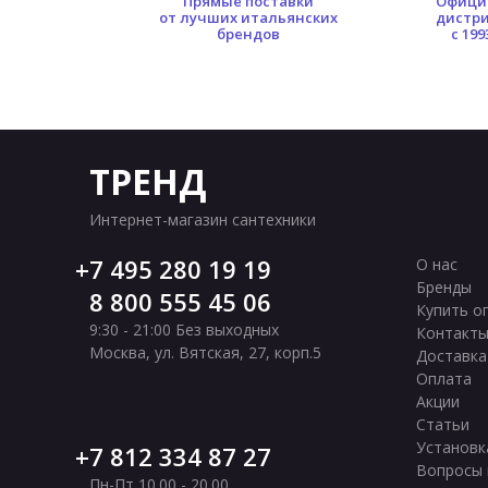
0 кв.м.
Прямые поставки
Офици
Черные глянцевые подвесные унитазы
Кита
ых площадей
от лучших итальянских
дистр
брендов
с 199
Подвесные унитазы Uni-Flow
ТРЕНД
Интернет-магазин сантехники
7 495 280 19 19
О нас
Бренды
8 800 555 45 06
Купить о
9:30 - 21:00 Без выходных
Контакт
Москва
,
ул. Вятская, 27, корп.5
Доставка
Оплата
Акции
Статьи
Установк
7 812 334 87 27
Вопросы 
Пн-Пт 10.00 - 20.00