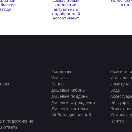
альный
Самые новые
Более 400
йские подвесные унитазы
Белые матовые подвесные унита
ибьютор
коллекции,
в на
3 года
актуальный
подобранный
ассортимент
Раковины
Смесители
Унитазы
Инсталляц
птом
Ванны
арматура
ы
Душевые кабины
Биде
Душевые поддоны
Аксессуар
Душевые ограждения
Писсуары
Душевые системы
Полотенц
Мебель для ванной
Комплект
а и подключение
Плитка
и ответы