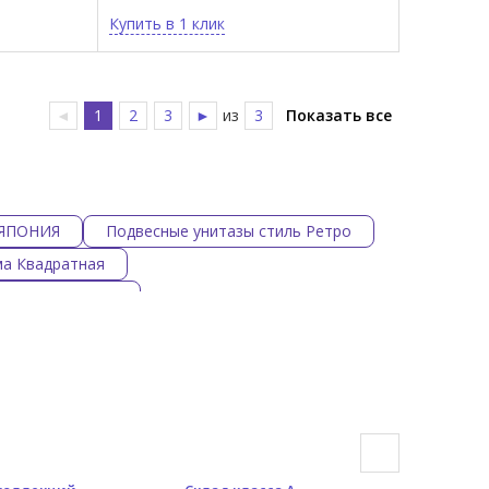
Купить в 1 клик
◄
1
2
3
►
из
3
Показать все
 ЯПОНИЯ
Подвесные унитазы стиль Ретро
ма Квадратная
ма Полукруглая
териал Фарфор
Подвесные унитазы цвет Коричневый
Подвесные унитазы цвет Желтый
итазы CIELO
Подвесные унитазы TOTO
жевые матовые подвесные унитазы