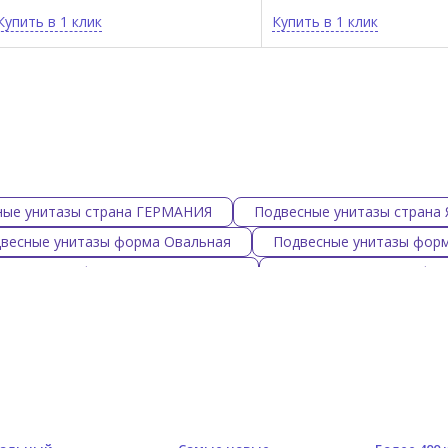
Купить в 1 клик
Купить в 1 клик
ные унитазы страна ГЕРМАНИЯ
Подвесные унитазы страна
весные унитазы форма Овальная
Подвесные унитазы фор
ые унитазы форма Прямоугольная
Подвесные унитазы фор
одвесные унитазы материал Фаянс
Подвесные унитазы ма
унитазы цвет Черный
Подвесные унитазы цвет Серый
е унитазы цвет Зеленый
Подвесные унитазы цвет Синий
зы DURAVIT
Подвесные унитазы HATRIA
Подвесные ун
сные унитазы GLOBO
Подвесные унитазы Scarabeo
Бе