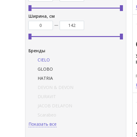
Ширина, см
Бренды
CIELO
GLOBO
HATRIA
DEVON & DEVON
DURAVIT
JACOB DELAFON
Scarabeo
Показать все