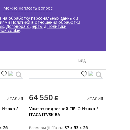
Можно написать вопрос
е на обработку персональных данных
и
виями
Политики в отношении обработки
ых
,
Договора-оферты
и
Политики
лов cookie
.
Вид:
64 550
ИТАЛИЯ
ИТАЛИЯ
 Итака /
Унитаз подвесной CIELO Итака /
ITACA ITVSK BA
x 26
37 x 53 x 26
Размеры (ШГВ), см: