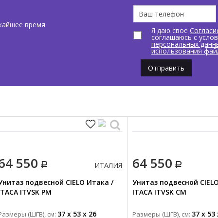
жайшее время
Я даю свое
Согласи
соглашаюсь с усло
персональных данн
использования фай
Отправить
64 550
64 550
ИТАЛИЯ
Унитаз подвесной CIELO Итака /
Унитаз подвесной CIELO
ITACA ITVSK PM
ITACA ITVSK CM
37 x 53 x 26
37 x 53 
Размеры (ШГВ), см:
Размеры (ШГВ), см: