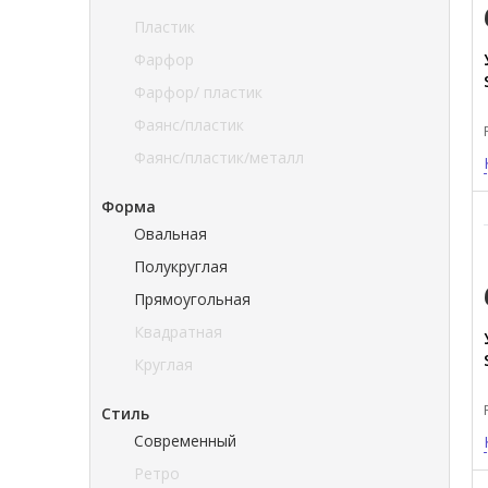
Пластик
Фарфор
Фарфор/ пластик
Фаянс/пластик
Фаянс/пластик/металл
Форма
Овальная
Полукруглая
Прямоугольная
Квадратная
Круглая
Стиль
Современный
Ретро