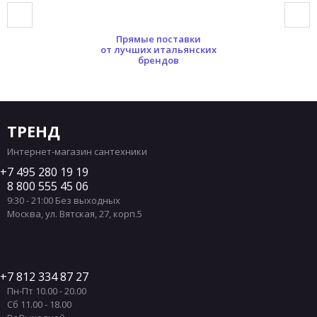
Раковины форма Нестандартная
Прямые поставки
Раковины форма Треугольная
от лучших итальянских
брендов
Классические раковины
Цветные раковины
Белые матовые раковины
Черные матовые раковины
Черные глянцевые раковины
Угловые раковины
ТРЕНД
Круглый раковины
Раковины 80 см
Интернет-магазин сантехники
Раковины Hatria
Раковины Simas
7 495 280 19 19
8 800 555 45 06
Раковины Scarabeo
Раковины Toto
9:30 - 21:00 Без выходных
Квадратные раковины
Раковины 100 см
Москва
,
ул. Вятская, 27, корп.5
Раковины Cielo 80 см
Раковины Hatria 80 см
Раковины Scarabeo 80 см
Круглые раковины Cielo
Круглые раковины Hatria
7 812 334 87 27
Пн-Пт 10.00 - 20.00
Круглые раковины Scarabeo
Сб 11.00 - 18.00
Круглые раковины Simas
Угловые раковины Simas