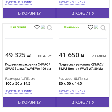
Купить в 1 клик
Купить в 1 клик
Овальная
В КОРЗИНУ
В КОРЗИНУ
Полукруглая
Прямоугольная
В наличии
В наличии
Пятиугольная
Показать все
Стиль
49 325
41 650
Классика
ИТАЛИЯ
ИТАЛИЯ
Ретро
Подвесная раковина СИМАС /
Подвесная раковина СИМАС /
SIMAS Волна / WAVE WA 100 bia
SIMAS Волна / WAVE WA 80 bia
Современный
Размеры (ШГВ), см:
Размеры (ШГВ), см:
Страна производства
100 x 50 x 14.5
80 x 50 x 14.5
ГЕРМАНИЯ
Купить в 1 клик
Купить в 1 клик
ИТАЛИЯ
КИТАЙ
В КОРЗИНУ
В КОРЗИНУ
ФРАНЦИЯ