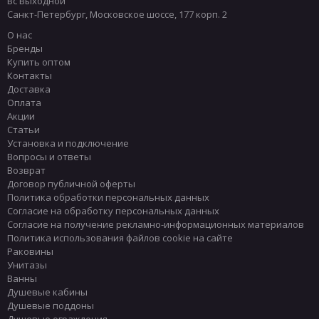
Вс Выходной
Санкт-Петербург
,
Московское шоссе, 177 корп. 2
Полукруглые раковины
Раковины 105 см
О нас
Прямоугольные раковины
Раковины 110 см
Бренды
Купить оптом
Раковины 115 см
Раковины 120 см
Контакты
Раковины 130 см
Раковины 140 см
Доставка
Оплата
Раковины 150 см
Раковины 30 см
Акции
Раковины 35 см
Раковины 40 см
Статьи
Установка и подключение
Розовые раковины
Раковины 45 см
Вопросы и ответы
Возврат
Раковины 50 см
Раковины 55 см
Договор публичной оферты
Раковины 60 см
Раковины 65 см
Политика обработки персональных данных
Согласие на обработку персональных данных
Синие раковины
Раковины 75 см
Согласие на получение рекламно-информационных материалов
Раковины 85 см
Раковины 90 см
Политика использования файлов cookie на сайте
Раковины
Раковины 95 см
Современные раковины
Унитазы
Ретро-раковины
Фаянсовые раковины
Ванны
Душевые кабины
Зеленые раковины
Матовые раковины
Душевые поддоны
Душевые ограждения