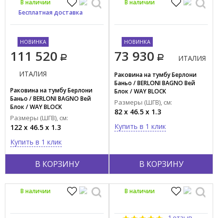
В наличии
В наличии
Бесплатная доставка
НОВИНКА
НОВИНКА
111 520
73 930
ИТАЛИЯ
ИТАЛИЯ
Раковина на тумбу Берлони
Баньо / BERLONI BAGNO Вей
Раковина на тумбу Берлони
Блок / WAY BLOCK
Баньо / BERLONI BAGNO Вей
LAVSMRINCXR002 190
Размеры (ШГВ), см:
Блок / WAY BLOCK
82 x 46.5 x 1.3
LAVSMRINCXR004 190
Размеры (ШГВ), см:
Купить в 1 клик
122 x 46.5 x 1.3
Купить в 1 клик
В КОРЗИНУ
В КОРЗИНУ
В наличии
В наличии
1 отзыв