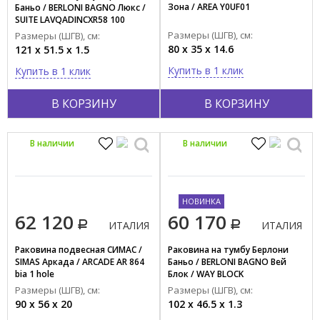
Зона / AREA Y0UF01
Баньо / BERLONI BAGNO Люкс /
Красный
SUITE LAVQADINCXR58 100
(000TC121AD)
Размеры (ШГВ), см:
Показать все
Размеры (ШГВ), см:
80 x 35 x 14.6
121 x 51.5 x 1.5
Купить в 1 клик
Купить в 1 клик
Тип поверхности
Глянцевый
В КОРЗИНУ
В КОРЗИНУ
Матовый
Материал
В наличии
В наличии
Композит
Пластик
НОВИНКА
Фарфор
62 120
60 170
Фаянс
ИТАЛИЯ
ИТАЛИЯ
Раковина подвесная СИМАС /
Раковина на тумбу Берлони
Форма
SIMAS Аркада / ARCADE AR 864
Баньо / BERLONI BAGNO Вей
bia 1 hole
Блок / WAY BLOCK
Квадратная
LAVSMRINCXR003 101
Размеры (ШГВ), см:
Размеры (ШГВ), см:
Круглая
90 x 56 x 20
102 x 46.5 x 1.3
Нестандартная