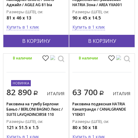
Аджайл / AGILE AG 81 bia
HATRIA Зона / AREA YXA001
Размеры (ШГВ), см:
Размеры (ШГВ), см:
81 x 46 x 13
90 x 45 x 14.5
Купить в 1 клик
Купить в 1 клик
В КОРЗИНУ
В КОРЗИНУ
В наличии
В наличии
НОВИНКА
82 890
63 700
ИТАЛИЯ
ИТАЛИЯ
Раковина на тумбу Берлони
Раковина подвесная HATRIA
Баньо / BERLONI BAGNO Люкс /
Каналгранде / CANALGRANDE
SUITE LAVQADINCXR58 110
Y1EK01
(000TC121AD)
Размеры (ШГВ), см:
Размеры (ШГВ), см:
121 x 51.5 x 1.5
80 x 50 x 18
Купить в 1 клик
Купить в 1 клик