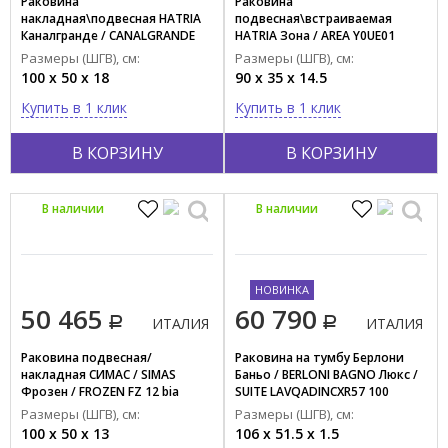
Раковина
Раковина
накладная\подвесная HATRIA
подвесная\встраиваемая
Каналгранде / CANALGRANDE
HATRIA Зона / AREA Y0UE01
Y1EL01
Размеры (ШГВ), см:
Размеры (ШГВ), см:
100 x 50 x 18
90 x 35 x 14.5
Купить в 1 клик
Купить в 1 клик
В КОРЗИНУ
В КОРЗИНУ
В наличии
В наличии
НОВИНКА
50 465
60 790
ИТАЛИЯ
ИТАЛИЯ
Раковина подвесная/
Раковина на тумбу Берлони
накладная СИМАС / SIMAS
Баньо / BERLONI BAGNO Люкс /
Фрозен / FROZEN FZ 12 bia
SUITE LAVQADINCXR57 100
(000TC106AD)
Размеры (ШГВ), см:
Размеры (ШГВ), см:
100 x 50 x 13
106 x 51.5 x 1.5