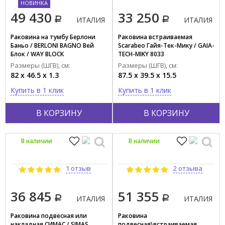
НОВИНКА
49 430
33 250
ИТАЛИЯ
ИТАЛИЯ
Раковина на тумбу Берлони
Раковина встраиваемая
Баньо / BERLONI BAGNO Вей
Scarabeo Гайя-Тек-Мику / GAIA-
Блок / WAY BLOCK
TECH-MIKY 8033
LAVSMRINCXR002 101
Размеры (ШГВ), см:
Размеры (ШГВ), см:
82 x 46.5 x 1.3
87.5 x 39.5 x 15.5
Купить в 1 клик
Купить в 1 клик
В КОРЗИНУ
В КОРЗИНУ
В наличии
В наличии
1 отзыв
2 отзыва
36 845
51 355
ИТАЛИЯ
ИТАЛИЯ
Раковина подвесная или
Раковина
накладная СИМАС / SIMAS
подвесная\встраиваемая