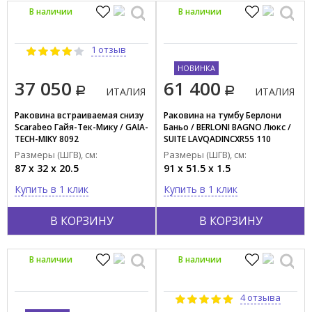
В наличии
В наличии
ЯПОНИЯ
1 отзыв
НОВИНКА
37 050
61 400
ИТАЛИЯ
ИТАЛИЯ
Раковина встраиваемая снизу
Раковина на тумбу Берлони
Scarabeo Гайя-Тек-Мику / GAIA-
Баньо / BERLONI BAGNO Люкс /
TECH-MIKY 8092
SUITE LAVQADINCXR55 110
(000TC091AD)
Размеры (ШГВ), см:
Размеры (ШГВ), см:
87 x 32 x 20.5
91 x 51.5 x 1.5
Купить в 1 клик
Купить в 1 клик
В КОРЗИНУ
В КОРЗИНУ
В наличии
В наличии
4 отзыва