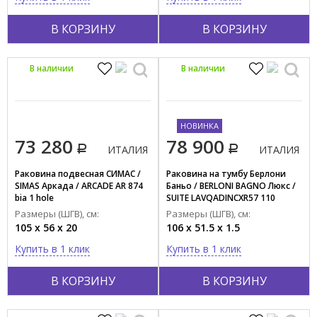
В КОРЗИНУ
В КОРЗИНУ
В наличии
В наличии
НОВИНКА
73 280
78 900
ИТАЛИЯ
ИТАЛИЯ
Раковина подвесная СИМАС /
Раковина на тумбу Берлони
SIMAS Аркада / ARCADE AR 874
Баньо / BERLONI BAGNO Люкс /
bia 1 hole
SUITE LAVQADINCXR57 110
(000TC106AD)
Размеры (ШГВ), см:
Размеры (ШГВ), см:
105 x 56 x 20
106 x 51.5 x 1.5
Купить в 1 клик
Купить в 1 клик
В КОРЗИНУ
В КОРЗИНУ