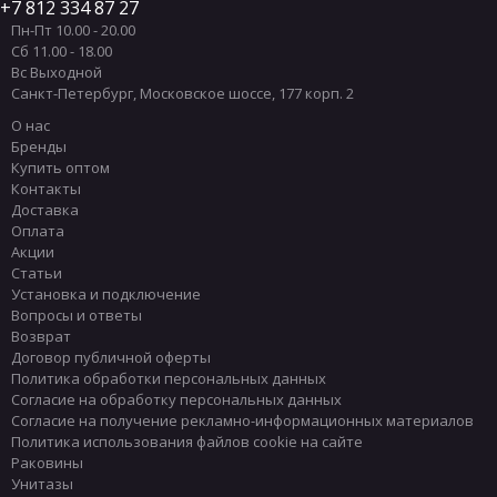
Круглые раковины Hatria
7 812 334 87 27
Пн-Пт 10.00 - 20.00
Круглые раковины Scarabeo
Сб 11.00 - 18.00
Круглые раковины Simas
Угловые раковины Simas
Вс Выходной
Санкт-Петербург
,
Московское шоссе, 177 корп. 2
Полукруглые раковины
Раковины 105 см
О нас
Прямоугольные раковины
Раковины 110 см
Бренды
Купить оптом
Раковины 115 см
Раковины 120 см
Контакты
Раковины 130 см
Раковины 140 см
Доставка
Оплата
Раковины 150 см
Раковины 30 см
Акции
Раковины 35 см
Раковины 40 см
Статьи
Установка и подключение
Розовые раковины
Раковины 45 см
Вопросы и ответы
Возврат
Раковины 50 см
Раковины 55 см
Договор публичной оферты
Раковины 60 см
Раковины 65 см
Политика обработки персональных данных
Согласие на обработку персональных данных
Синие раковины
Раковины 75 см
Согласие на получение рекламно-информационных материалов
Раковины 85 см
Раковины 90 см
Политика использования файлов cookie на сайте
Раковины
Раковины 95 см
Современные раковины
Унитазы