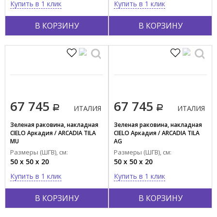
Купить в 1 клик
Купить в 1 клик
Полукруглая
В КОРЗИНУ
В КОРЗИНУ
Прямоугольная
Пятиугольная
Нестандартная
Показать все
Стиль
67 745
67 745
Современный
ИТАЛИЯ
ИТАЛИЯ
Классика
Зеленая раковина, накладная
Зеленая раковина, накладная
CIELO Аркадия / ARCADIA TILA
CIELO Аркадия / ARCADIA TILA
Ретро
MU
AG
Размеры (ШГВ), см:
Размеры (ШГВ), см:
Страна производства
50 x 50 x 20
50 x 50 x 20
ИТАЛИЯ
Купить в 1 клик
Купить в 1 клик
ГЕРМАНИЯ
КИТАЙ
В КОРЗИНУ
В КОРЗИНУ
ФРАНЦИЯ