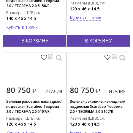
подвесная Scarabeo Теорема
120B/63
Размеры (ШГВ), см:
2.0 / TEOREMA 2.0 5158/R-
120 x 46 x 14.5
140A/55
Размеры (ШГВ), см:
Купить в 1 клик
140 x 46 x 14.5
Купить в 1 клик
В КОРЗИНУ
В КОРЗИНУ
80 750
80 750
ИТАЛИЯ
ИТАЛИЯ
Зеленая раковина, накладная/
Зеленая раковина, накладная/
подвесная Scarabeo Теорема
подвесная Scarabeo Теорема
2.0 / TEOREMA 2.0 5107/R-
2.0 / TEOREMA 2.0 5107/R-
120B/55
120A/63
Размеры (ШГВ), см:
Размеры (ШГВ), см:
120 x 46 x 14.5
120 x 46 x 14.5
Купить в 1 клик
Купить в 1 клик