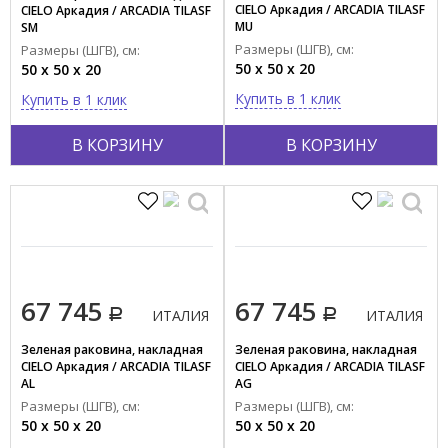
CIELO Аркадия / ARCADIA TILASF
CIELO Аркадия / ARCADIA TILASF
Красный
MU
SM
Размеры (ШГВ), см:
Показать все
Размеры (ШГВ), см:
50 x 50 x 20
50 x 50 x 20
Купить в 1 клик
Купить в 1 клик
Тип поверхности
Глянцевый
В КОРЗИНУ
В КОРЗИНУ
Матовый
Материал
Композит
Фаянс
Пластик
67 745
67 745
Фарфор
ИТАЛИЯ
ИТАЛИЯ
Зеленая раковина, накладная
Зеленая раковина, накладная
Форма
CIELO Аркадия / ARCADIA TILASF
CIELO Аркадия / ARCADIA TILASF
AL
AG
Квадратная
Размеры (ШГВ), см:
Размеры (ШГВ), см:
Круглая
50 x 50 x 20
50 x 50 x 20
Овальная