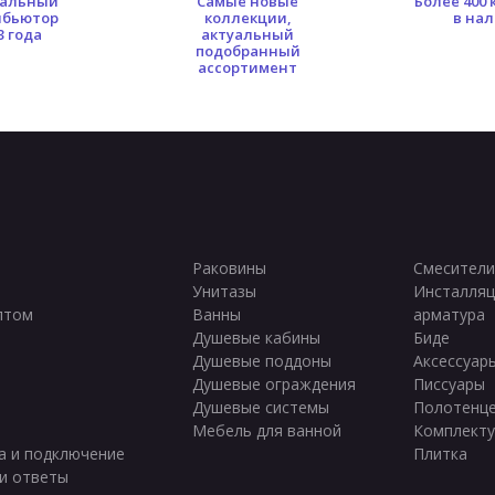
альный
Самые новые
Более 400
ковины 45 см
Раковины 50 см
Раковины 55 см
Ра
ибьютор
коллекции,
в на
3 года
актуальный
ины 85 см
Раковины 90 см
Раковины 95 см
Совр
подобранный
ассортимент
Зеленые раковины
Матовые раковины
Овальные р
Раковины
Смесители
Унитазы
Инсталляц
птом
Ванны
арматура
ы
Душевые кабины
Биде
Душевые поддоны
Аксессуар
Душевые ограждения
Писсуары
Душевые системы
Полотенц
Мебель для ванной
Комплект
а и подключение
Плитка
и ответы