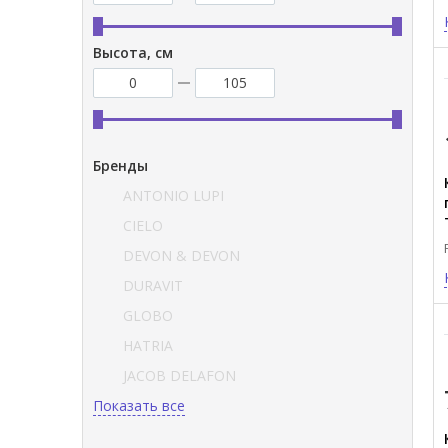
Высота, см
Бренды
ANTONIO LUPI
CIELO
DEVON & DEVON
DURAVIT
GLOBO
HATRIA
JACOB DELAFON
Показать все