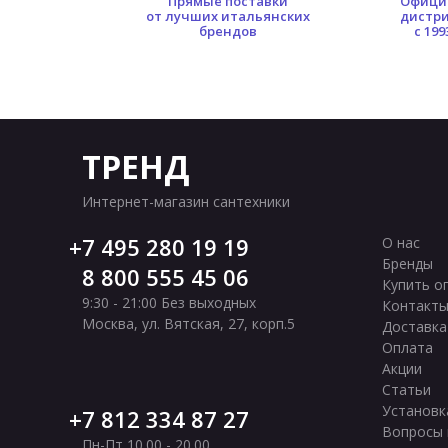
0 кв.м.
Прямые поставки
Офици
Раковины 40 см
Розовые раковины
Ра
ых площадей
от лучших итальянских
дистр
брендов
с 199
Синие раковины
Раковины 75 см
Раков
Длинные раковины
Фаянсовые раковины
ТРЕНД
Интернет-магазин сантехники
7 495 280 19 19
О нас
Бренды
8 800 555 45 06
Купить о
9:30 - 21:00 Без выходных
Контакт
Москва
,
ул. Вятская, 27, корп.5
Доставка
Оплата
Акции
Статьи
Установк
7 812 334 87 27
Вопросы 
Пн-Пт 10.00 - 20.00