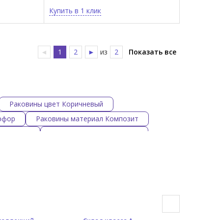
Купить в 1 клик
◄
1
2
►
из
2
Показать все
Раковины цвет Коричневый
рфор
Раковины материал Композит
раковины
Белые матовые раковины
Раковины 80 см
Раковины Hatria
Раковины Cielo 80 см
Круглые раковины Scarabeo
рямоугольные раковины
Раковины 110 см
Раковины 30 см
Раковины 35 см