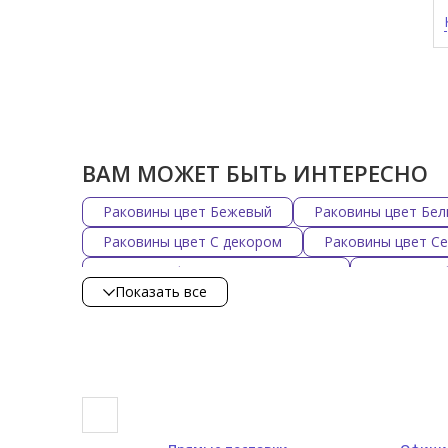
ВАМ МОЖЕТ БЫТЬ ИНТЕРЕСНО
Раковины цвет Бежевый
Раковины цвет Бе
Раковины цвет С декором
Раковины цвет С
Раковины форма Нестандартная
Раковины 
Показать все
Черные матовые раковины
Черные глянцев
Раковины Simas
Раковины Scarabeo
Ра
Раковины Hatria 80 см
Раковины Scarabeo 80
Круглые раковины Simas
Угловые раковины 
Раковины 115 см
Раковины 120 см
Рак