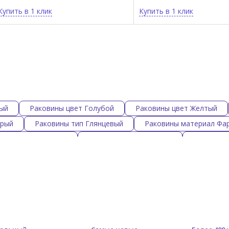
Купить в 1 клик
Купить в 1 клик
лый
Раковины цвет Голубой
Раковины цвет Желтый
ерый
Раковины тип Глянцевый
Раковины материал Фа
форма Треугольная
Классические раковины
Цветные 
ые раковины
Угловые раковины
Круглый раковины
ковины Toto
Квадратные раковины
Раковины 100 см
 см
Круглые раковины Cielo
Круглые раковины Hatria
Simas
Полукруглые раковины
Раковины 105 см
П
овины 130 см
Раковины 140 см
Раковины 150 см