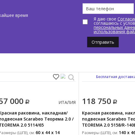
жайшее время
Я даю свое
Согласи
соглашаюсь с усло
персональных данн
использования фай
Отправить
Бесплатная доставк
57 000
118 750
ИТАЛИЯ
Красная раковина, накладная/
Красная раковина, нак
подвесная Scarabeo Теорема 2.0 /
подвесная Scarabeo Тео
TEOREMA 2.0 5114/65
TEOREMA 2.0 5158/R-140
60 x 44 x 14
140 x 46
Размеры (ШГВ), см:
Размеры (ШГВ), см: