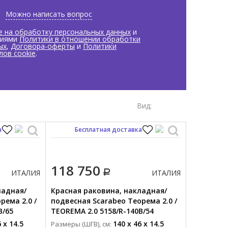
Можно написать вопрос
е на обработку персональных данных
и
виями
Политики в отношении обработки
ых
,
Договора-оферты
и
Политики
лов cookie
.
Вид:
а
Бесплатная доставка
118 750
ИТАЛИЯ
ИТАЛИЯ
ладная/
Красная раковина, накладная/
рема 2.0 /
подвесная Scarabeo Теорема 2.0 /
B/65
TEOREMA 2.0 5158/R-140B/54
 x 14.5
140 x 46 x 14.5
Размеры (ШГВ), см: