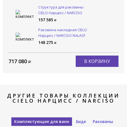
Структура для раковины
CIELO Нарцисс / NARCISO
NAST NM
157 585
Раковина накладная CIELO
Нарцисс / NARCISO NALASF
MU
148 275
717 080
В КОРЗИНУ
ДРУГИЕ ТОВАРЫ КОЛЛЕКЦИИ
CIELO НАРЦИСС / NARCISO
Комплектующие для ванн
Биде
Раковины