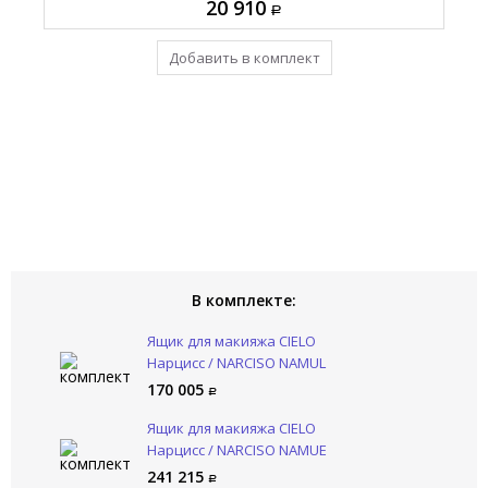
148 275
157 585
20 910
Добавить в комплект
Уже в комплекте
Уже в комплекте
В комплекте:
Ящик для макияжа CIELO
Нарцисс / NARCISO NAMUL
TL
170 005
Ящик для макияжа CIELO
Нарцисс / NARCISO NAMUE
RO
241 215