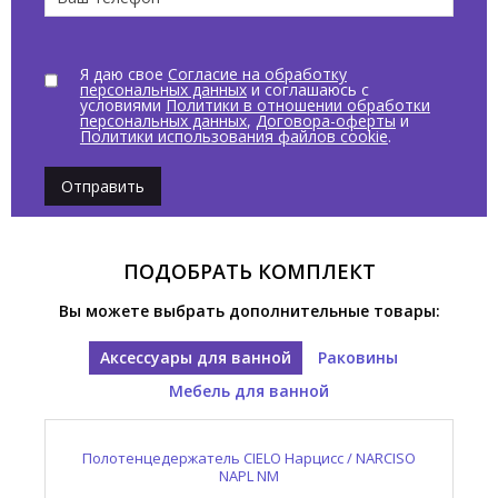
Я даю свое
Согласие на обработку
персональных данных
и соглашаюсь с
условиями
Политики в отношении обработки
персональных данных
,
Договора-оферты
и
Политики использования файлов cookie
.
Отправить
ПОДОБРАТЬ КОМПЛЕКТ
Вы можете выбрать дополнительные товары:
Аксессуары для ванной
Раковины
Мебель для ванной
MUL
Структура для раковины CIELO Нарцисс / NARCISO
Полотенцедержатель CIELO Нарцисс / NARCISO
Раковина накладная CIELO Нарцисс / NARCISO
NALASF MU
NAST NM
NAPL NM