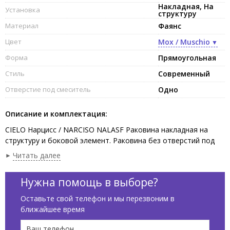
Накладная, На
Установка
структуру
Материал
Фаянс
Цвет
Мох / Muschio
Форма
Прямоугольная
Стиль
Современный
Отверстие под смеситель
Одно
Описание и комплектация:
CIELO Нарцисс / NARCISO NALASF Раковина накладная на
структуру и боковой элемент. Раковина без отверстий под
смеситель, без слива-перелива. цвет Muschio. Обязательное
Читать далее
сочетание: раковина NALA или NALASF + элемент " Мэйк /
Make Up" NAMUL или NAMUE + Структура для раковины
Нужна помощь в выборе?
NAST.
Оставьте свой телефон и мы перезвоним в
ближайшее время