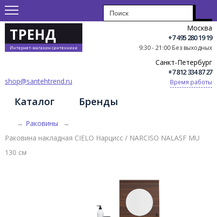
Москва
ТРЕНД
+7 495 280 19 19
9:30 - 21:00 Без выходных
Интернет-магазин сантехники
Санкт-Петербург
+7 812 334 87 27
shop@santehtrend.ru
Время работы
Каталог
Бренды
→
Раковины
→
Раковина накладная CIELO Нарцисс / NARCISO NALASF MU
130 см