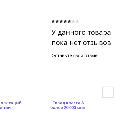
У данного товара
пока нет отзывов
Оставьте свой отзыв!
 коллекций
Склад класса А
Гибкая сист
личии
более 20 000 кв.м.