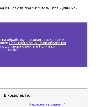
адная без отв. под смеситель, цвет Кувшинка /
е на обработку персональных данных
и
виями
Политики в отношении обработки
ых
,
Договора-оферты
и
Политики
лов cookie
.
В комплекте:
Раковина накладная /