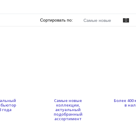
Сортировать по:
Самые новые
альный
Самые новые
Более 400
ибьютор
коллекции,
в на
3 года
актуальный
подобранный
ассортимент