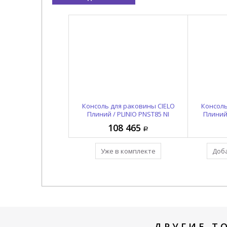
структуры CIELO
Консоль для раковины CIELO
Раковина накладная /
Консоль
PLINIO PNC85L TL
подвесная CIELO Плиний /
Плиний / PLINIO PNST85 NI
Плиний 
PLINIO PNLA85SF NI
6 775
108 465
117 050
 комплекте
Уже в комплекте
Уже в комплекте
Доба
ДРУГИЕ Т