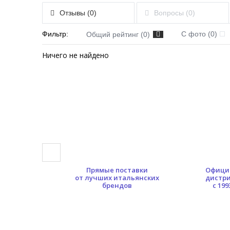
Отзывы (0)
Вопросы (0)
Фильтр:
С фото (0)
Общий рейтинг (0)
Ничего не найдено
0 кв.м.
Прямые поставки
Офици
ых площадей
от лучших итальянских
дистр
брендов
с 199