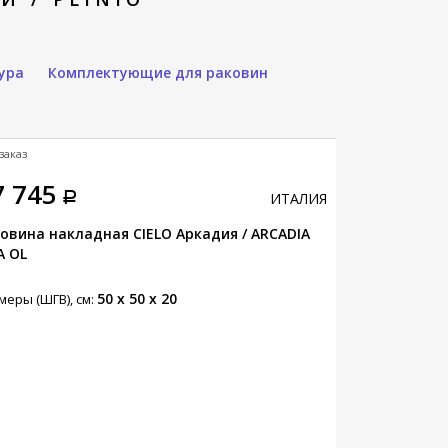
ура
Комплектующие для раковин
заказ
Под заказ
7 745
39 445
ИТАЛИЯ
овина накладная CIELO Аркадия / ARCADIA
Раковина нак
A OL
формы / LES 
50 x 50 x 20
меры (ШГВ), см:
Размеры (ШГВ),