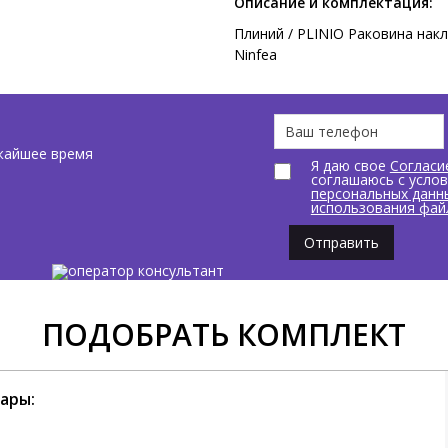
Описание и комплектация:
Плиний / PLINIO Раковина накл
Ninfea
жайшее время
Я даю свое
Согласи
соглашаюсь с усло
персональных данн
использования фай
Отправить
ПОДОБРАТЬ КОМПЛЕКТ
ары: