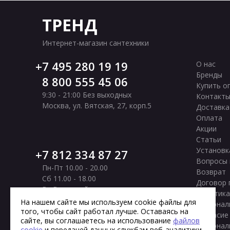
ТРЕНД
Интернет-магазин сантехники
7 495 280 19 19
О нас
Бренды
8 800 555 45 06
Купить о
9:30 - 21:00 Без выходных
Контакт
Москва
,
ул. Вятская, 27, корп.5
Доставка
Оплата
Акции
Статьи
Установк
7 812 334 87 27
Вопросы 
Пн-Пт 10.00 - 20.00
Возврат
Сб 11.00 - 18.00
Договор 
Вс Выходной
Политика
Санкт-Петербург
,
Московское шоссе, 177
На нашем сайте мы используем cookie файлы для
персонал
корп. 2
того, чтобы сайт работал лучше. Оставаясь на
Согласие
сайте, вы соглашаетесь на использование
файлов
персонал
cookie
и передачей данных службам веб-аналитики.