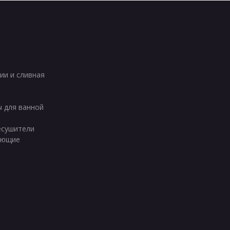
ии и сливная
ы для ванной
есушители
ующие