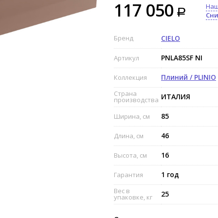
117 050
Наш
Сни
Бренд
CIELO
PNLA85SF NI
Артикул
Плиний / PLINIO
Коллекция
Страна
ИТАЛИЯ
производства
85
Ширина, см
46
Длина, см
16
Высота, см
1 год
Гарантия
Вес в
25
упаковке, кг