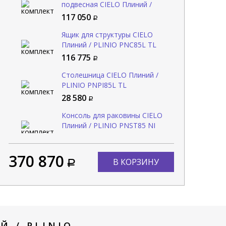
подвесная CIELO Плиний /
PLINIO PNLA85SF NI
117 050
Ящик для структуры CIELO
Плиний / PLINIO PNC85L TL
116 775
Столешница CIELO Плиний /
PLINIO PNPI85L TL
28 580
лешница CIELO Плиний /
Ящик для структуры CIELO
PLINIO PNPI85L TL
Плиний / PLINIO PNC85E RO
Консоль для раковины CIELO
Плиний / PLINIO PNST85 NI
28 580
146 450
108 465
Уже в комплекте
Добавить в комплект
370 870
В КОРЗИНУ
 / PLINIO