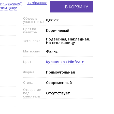
В избранное
ли дешевле?
В КОРЗИНУ
зим цену!
Объем в
0,06256
упаковке, м3
Цвет по
Коричневый
палитре
Подвесная, Накладная,
Установка
На столешницу
Материал
Фаянс
Цвет
Кувшинка / Ninfea
Форма
Прямоугольная
Стиль
Современный
Отверстие
под
Отсутствует
смеситель