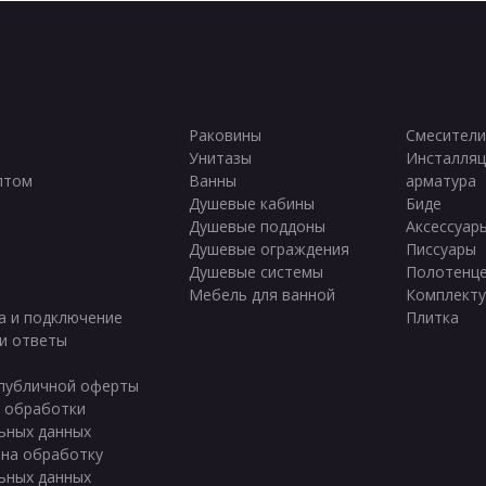
Раковины
Смесители
Унитазы
Инсталляц
птом
Ванны
арматура
ы
Душевые кабины
Биде
Душевые поддоны
Аксессуар
Душевые ограждения
Писсуары
Душевые системы
Полотенц
Мебель для ванной
Комплект
а и подключение
Плитка
и ответы
публичной оферты
 обработки
ьных данных
 на обработку
ьных данных