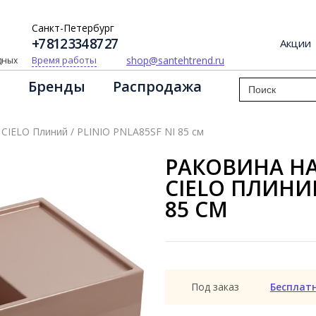
Санкт-Петербург
+7 812 334 87 27
Акции
shop@santehtrend.ru
Время работы
одных
Бренды
Распродажа
 CIELO Плиний / PLINIO PNLA85SF NI 85 см
РАКОВИНА НА
CIELO ПЛИНИЙ
85 СМ
Под заказ
Бесплат