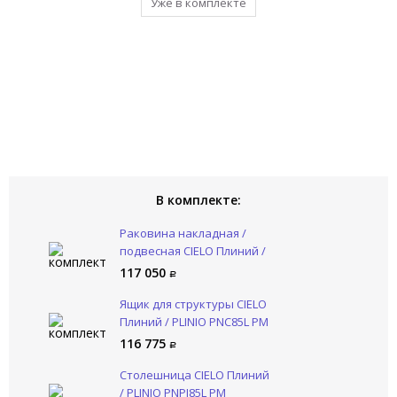
Уже в комплекте
Уже в комплекте
В комплекте:
Раковина накладная /
подвесная CIELO Плиний /
PLINIO PNLA85SF PM
117 050
Ящик для структуры CIELO
Плиний / PLINIO PNC85L PM
116 775
Столешница CIELO Плиний
/ PLINIO PNPI85L PM