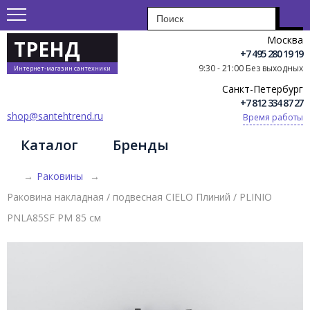
Москва
ТРЕНД
+7 495 280 19 19
9:30 - 21:00 Без выходных
Интернет-магазин сантехники
Санкт-Петербург
+7 812 334 87 27
shop@santehtrend.ru
Время работы
Каталог
Бренды
→
Раковины
→
Раковина накладная / подвесная CIELO Плиний / PLINIO
PNLA85SF PM 85 см