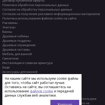
Договор публичной оферты
Политика обработки персональных данных
Согласие на обработку персональных данных
Согласие на получение рекламно-информационных материалов
Политика использования файлов cookie на сайте
Раковины
Унитазы
Ванны
Душевые кабины
Душевые поддоны
Душевые ограждения
Душевые системы
Мебель для ванной
Смесители
Инсталляции и сливная арматура
Биде
Аксессуары для ванной
Писсуары
На нашем сайте мы используем cookie файлы
Полотенцесушители
для того, чтобы сайт работал лучше.
Комплектующие
Оставаясь на сайте, вы соглашаетесь на
Плитка
использование
файлов cookie
и передачей
данных службам веб-аналитики.
© 2013 - 2026 Интернет-магазин сантехники Тренд
Мы используем
файлы «cookie» для функционирования сайта. Если вас это не
Хорошо