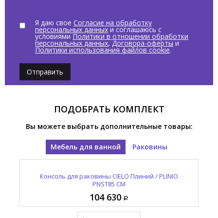
Я даю свое
Согласие на обработку
персональных данных
и соглашаюсь с
условиями
Политики в отношении обработки
персональных данных
,
Договора-оферты
и
Политики использования файлов cookie
.
Отправить
ПОДОБРАТЬ КОМПЛЕКТ
Вы можете выбрать дополнительные товары:
Мебель для ванной
Раковины
85L
Раковина накладная / подвесная CIELO Плиний /
Консоль для раковины CIELO Плиний / PLINIO
PLINIO PNLA85SF PM
PNST85 CM
104 630
117 050