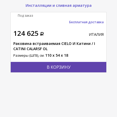
Инсталляции и сливная арматура
Под заказ
П
Бесплатная доставка
124 625
11
АЛИЯ
ИТАЛИЯ
ECO
Раковина встраиваемая CIELO И Катини / I
Рак
CATINI CALARSF OL
Пли
110 x 54 x 18
Размеры (ШГВ), см:
Разм
В КОРЗИНУ