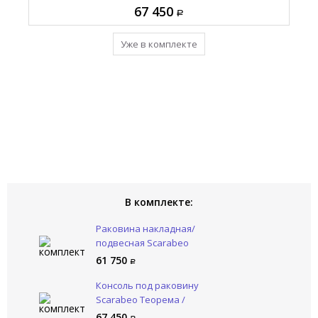
67 450
61 750
10 925
Добавить в комплект
Уже в комплекте
Уже в комплекте
В комплекте:
Раковина накладная/
подвесная Scarabeo
Теорема 2.0 / TEOREMA 2.0
61 750
5110/49
Консоль под раковину
Scarabeo Теорема /
TEOREMA 10061/NROP
67 450