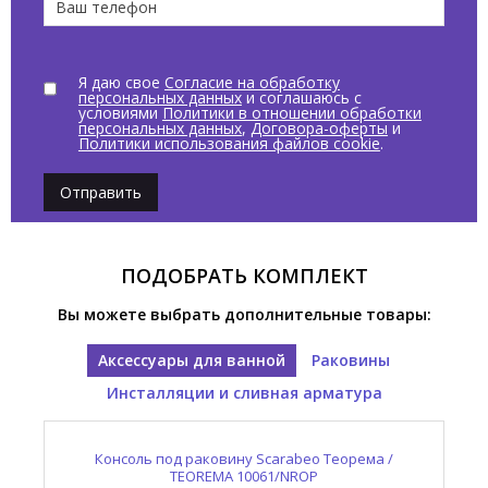
Я даю свое
Согласие на обработку
персональных данных
и соглашаюсь с
условиями
Политики в отношении обработки
персональных данных
,
Договора-оферты
и
Политики использования файлов cookie
.
Отправить
ПОДОБРАТЬ КОМПЛЕКТ
Вы можете выбрать дополнительные товары:
Аксессуары для ванной
Раковины
Инсталляции и сливная арматура
Слив автоматический Scarabeo Луна / MOON
Консоль под раковину Scarabeo Теорема /
Раковина накладная/ подвесная Scarabeo
Теорема 2.0 / TEOREMA 2.0 5110/49
TEOREMA 10061/NROP
10010/C/CR/49