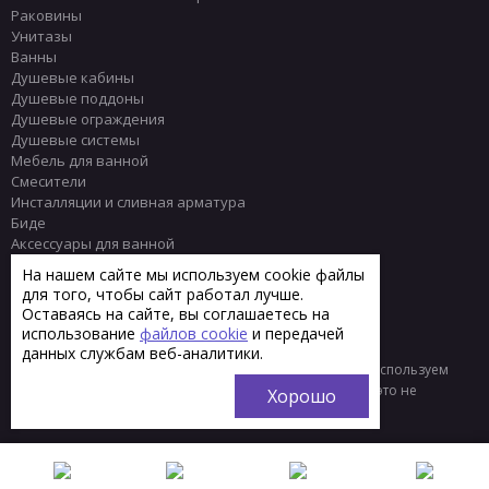
Раковины
Унитазы
Ванны
Душевые кабины
Душевые поддоны
Душевые ограждения
Душевые системы
Мебель для ванной
Смесители
Инсталляции и сливная арматура
Биде
Аксессуары для ванной
Писсуары
На нашем сайте мы используем cookie файлы
Полотенцесушители
для того, чтобы сайт работал лучше.
Комплектующие
Оставаясь на сайте, вы соглашаетесь на
Плитка
использование
файлов cookie
и передачей
данных службам веб-аналитики.
© 2013 - 2026 Интернет-магазин сантехники Тренд
Мы используем
файлы «cookie» для функционирования сайта. Если вас это не
Хорошо
устраивает, пожалуйста, покиньте сайт.