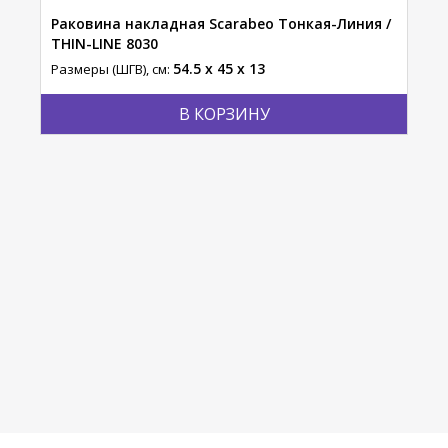
Раковина накладная Scarabeo Тонкая-Линия /
Рак
THIN-LINE 8030
Тео
54.5 x 45 x 13
Размеры (ШГВ), см:
Разм
В КОРЗИНУ