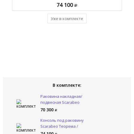
74 100
70 300
10 925
Добавить в комплект
Уже в комплекте
Уже в комплекте
В комплекте:
Раковина накладная/
подвесная Scarabeo
Теорема 2.0 / TEOREMA 2.0
70 300
5120/53
Консоль под раковину
Scarabeo Теорема /
TEOREMA 10062/CR
74 100