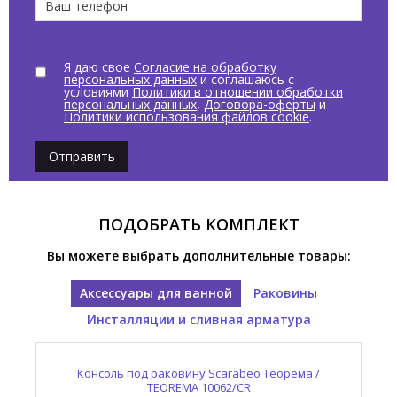
Я даю свое
Согласие на обработку
персональных данных
и соглашаюсь с
условиями
Политики в отношении обработки
персональных данных
,
Договора-оферты
и
Политики использования файлов cookie
.
Отправить
ПОДОБРАТЬ КОМПЛЕКТ
Вы можете выбрать дополнительные товары:
Аксессуары для ванной
Раковины
Инсталляции и сливная арматура
Слив автоматический Scarabeo Луна / MOON
Консоль под раковину Scarabeo Теорема /
Раковина накладная/ подвесная Scarabeo
Теорема 2.0 / TEOREMA 2.0 5120/53
TEOREMA 10062/CR
10010/C/NROP/53