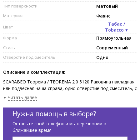
Тип поверхности
Матовый
Материал
Фаянс
Табак /
Цвет
Tobacco
Форма
Прямоугольная
Стиль
Современный
Отверстие под смеситель
Одно
Описание и комплектация:
SCARABEO Теорема / TEOREMA 2.0 5120 Раковина накладная
или подвесная чаша справа, одно отверстие под смеситель, с
сливом - переливом. Размеры: 101x46x14h см. Настенные
Читать далее
крепления входят в комплект. Цвет Табак / Tobacco.
Нужна помощь в выборе?
Оставьте свой телефон и мы перезвоним в
ближайшее время