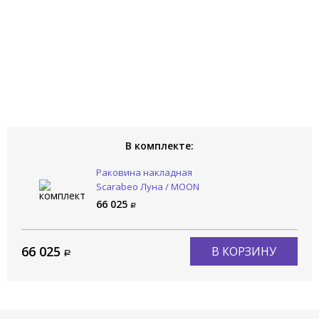
В комплекте:
Раковина накладная
Scarabeo Луна / MOON
5503/54
66 025
66 025
В КОРЗИНУ