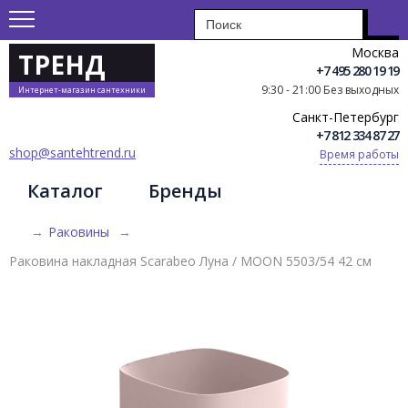
Москва
ТРЕНД
+7 495 280 19 19
9:30 - 21:00 Без выходных
Интернет-магазин сантехники
Санкт-Петербург
+7 812 334 87 27
shop@santehtrend.ru
Время работы
Каталог
Бренды
→
Раковины
→
Раковина накладная Scarabeo Луна / MOON 5503/54 42 см