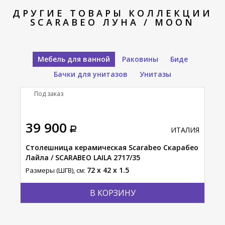
ДРУГИЕ ТОВАРЫ КОЛЛЕКЦИИ
SCARABEO ЛУНА / MOON
Мебель для ванной
Раковины
Биде
Бачки для унитазов
Унитазы
Под заказ
П
тавка
39 900
27
АЛИЯ
ИТАЛИЯ
Столешница керамическая Scarabeo Скарабео
Тум
Лайла / SCARABEO LAILA 2717/35
Разм
72 x 42 x 1.5
Размеры (ШГВ), см:
В КОРЗИНУ