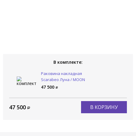
В комплекте:
Раковина накладная
Scarabeo Луна / MOON
5504/41
47 500
47 500
В КОРЗИНУ