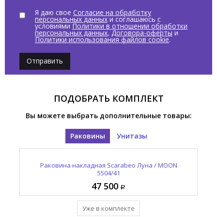
Я даю свое
Согласие на обработку
персональных данных
и соглашаюсь с
условиями
Политики в отношении обработки
персональных данных
,
Договора-оферты
и
Политики использования файлов cookie
.
Отправить
ПОДОБРАТЬ КОМПЛЕКТ
Вы можете выбрать дополнительные товары:
Раковины
Унитазы
а /
Унитаз напольный безободковый Scarabeo Луна /
Раковина накладная Scarabeo Луна / MOON
Ун
MOON 5522/CL
5504/41
47 500
30 400
Добавить в комплект
Уже в комплекте