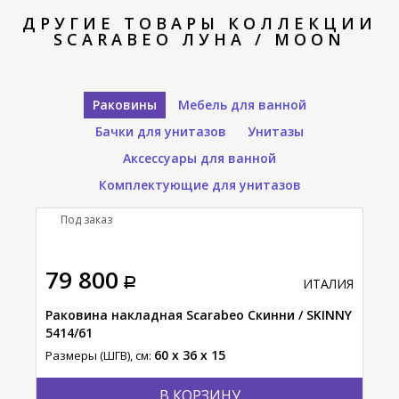
ДРУГИЕ ТОВАРЫ КОЛЛЕКЦИИ
SCARABEO ЛУНА / MOON
Раковины
Мебель для ванной
Бачки для унитазов
Унитазы
Аксессуары для ванной
Комплектующие для унитазов
Под заказ
П
79 800
39
АЛИЯ
ИТАЛИЯ
INNY
Раковина накладная Scarabeo Скинни / SKINNY
Рак
5414/61
Вед
60 x 36 x 15
Размеры (ШГВ), см:
Разм
В КОРЗИНУ