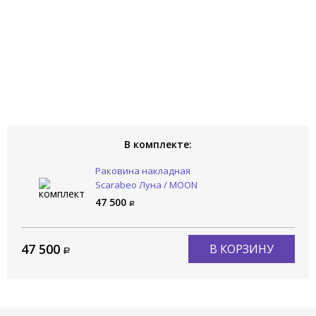
В комплекте:
Раковина накладная
Scarabeo Луна / MOON
5504/49
47 500
47 500
В КОРЗИНУ