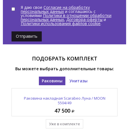
Я даю свое
Согласие на обработку
персональных данных
и соглашаюсь с
условиями
Политики в отношении обработки
персональных данных
,
Договора-оферты
и
Политики использования файлов cookie
.
Отправить
ПОДОБРАТЬ КОМПЛЕКТ
Вы можете выбрать дополнительные товары:
Раковины
Унитазы
а /
Унитаз напольный безободковый Scarabeo Луна /
Раковина накладная Scarabeo Луна / MOON
Ун
MOON 5522/CL
5504/49
47 500
30 400
Добавить в комплект
Уже в комплекте