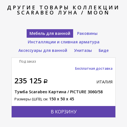
ДРУГИЕ ТОВАРЫ КОЛЛЕКЦИИ
SCARABEO ЛУНА / MOON
Мебель для ванной
Раковины
Инсталляции и сливная арматура
Аксессуары для ванной
Унитазы
Биде
Под заказ
П
тавка
Бесплатная доставка
235 125
39
АЛИЯ
ИТАЛИЯ
Тумба Scarabeo Картина / PICTURE 3060/58
Сто
Лай
150 x 50 x 45
Размеры (ШГВ), см:
Разм
В КОРЗИНУ