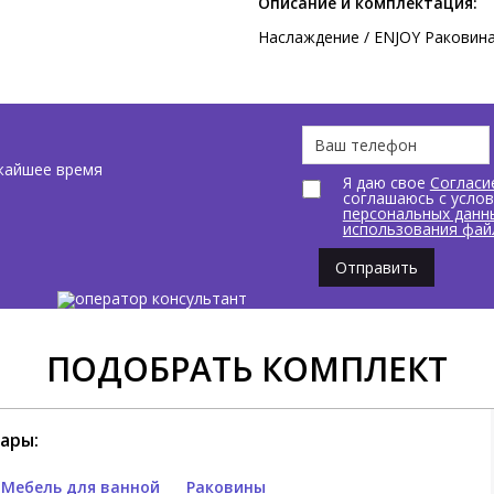
Описание и комплектация:
Наслаждение / ENJOY Раковина 
жайшее время
Я даю свое
Согласи
соглашаюсь с усло
персональных данн
использования фай
Отправить
ПОДОБРАТЬ КОМПЛЕКТ
ары:
Мебель для ванной
Раковины