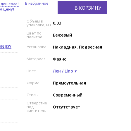
В избранное
 дешевле?
В КОРЗИНУ
м цену!
Объем в
0,03
упаковке, м3
Цвет по
Бежевый
палитре
ENJOY
Установка
Накладная, Подвесная
Материал
Фаянс
Цвет
Лен / Lino
Форма
Прямоугольная
Стиль
Современный
Отверстие
под
Отсутствует
смеситель