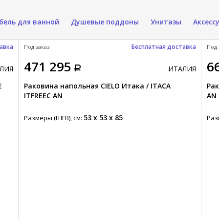
бель для ванной
Душевые поддоны
Унитазы
Аксесс
авка
Бесплатная доставка
Под заказ
Под 
471 295
6
ЛИЯ
ИТАЛИЯ
E
Раковина напольная CIELO Итака / ITACA
Рак
ITFREEC AN
AN
53 x 53 x 85
Размеры (ШГВ), см:
Раз