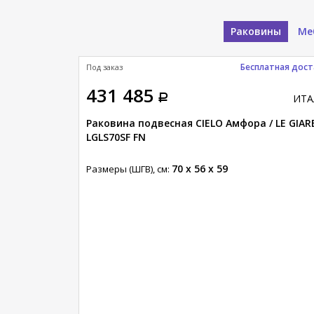
Раковины
Ме
латная доставка
Бесплатная дост
Под заказ
431 485
ИТАЛИЯ
ИТА
/ LE GIARE
Раковина подвесная CIELO Амфора / LE GIAR
LGLS70SF FN
70 x 56 x 59
Размеры (ШГВ), см: