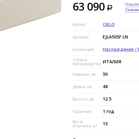
63 090
Нашли
Снизи
Бренд
CIELO
EJLA50SF LN
Артикул
Наслаждение / 
Коллекция
Страна
ИТАЛИЯ
производства
50
Ширина, см
48
Длина, см
12.5
Высота, см
1 год
Гарантия
Вес в
15
упаковке, кг