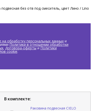
подвесная без отв под смеситель, цвет Лино / Lino
е на обработку персональных данных
и
виями
Политики в отношении обработки
ых
,
Договора-оферты
и
Политики
лов cookie
.
В комплекте:
Раковина подвесная CIELO