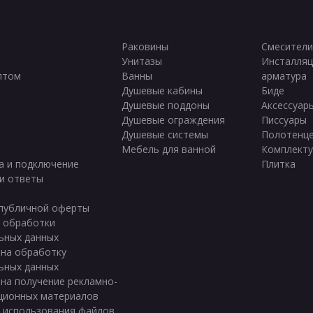
Раковины
Смесители
Унитазы
Инсталляц
птом
Ванны
арматура
ы
Душевые кабины
Биде
Душевые поддоны
Аксессуар
Душевые ограждения
Писсуары
Душевые системы
Полотенц
Мебель для ванной
Комплект
а и подключение
Плитка
и ответы
публичной оферты
 обработки
ьных данных
 на обработку
ьных данных
 на получение рекламно-
ционных материалов
 использования файлов