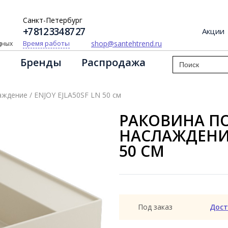
Санкт-Петербург
+7 812 334 87 27
Акции
shop@santehtrend.ru
Время работы
одных
Бренды
Распродажа
ждение / ENJOY EJLA50SF LN 50 см
РАКОВИНА ПО
НАСЛАЖДЕНИЕ 
50 СМ
Под заказ
Дост