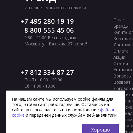
Интернет-магазин сантехники
7 495 280 19 19
О нас
Бренды
8 800 555 45 06
Купить о
9:30 - 21:00 Без выходных
Контакт
Москва
,
ул. Вятская, 27, корп.5
Доставка
Оплата
Акции
Статьи
Установк
7 812 334 87 27
Вопросы 
Пн-Пт 10.00 - 20.00
Возврат
Сб 11.00 - 18.00
Договор 
Вс Выходной
Политика
Санкт-Петербург
,
Московское шоссе, 177
На нашем сайте мы используем cookie файлы для
персонал
того, чтобы сайт работал лучше. Оставаясь на
корп. 2
Согласие
сайте, вы соглашаетесь на использование
файлов
персонал
cookie
и передачей данных службам веб-аналитики.
Согласие
информа
Хорошо
Политика