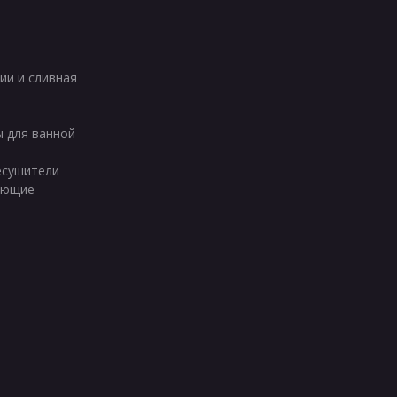
ии и сливная
ы для ванной
есушители
ующие