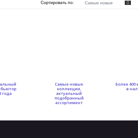
Сортировать по:
Самые новые
альный
Самые новые
Более 400
ибьютор
коллекции,
в на
3 года
актуальный
подобранный
ассортимент