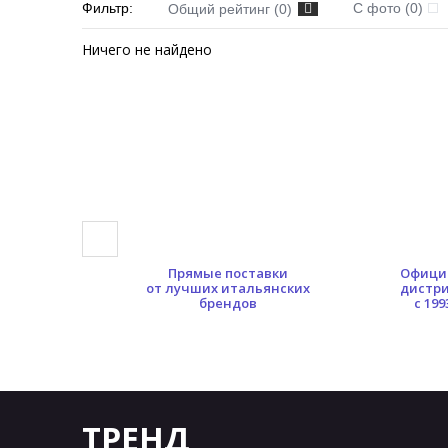
Фильтр:
С фото (0)
Общий рейтинг (0)
Ничего не найдено
0 кв.м.
Прямые поставки
Офици
ых площадей
от лучших итальянских
дистр
брендов
с 199
ТРЕНД