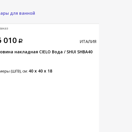
уары для ванной
заказ
Под заказ
6 010
83 450
ИТАЛИЯ
овина накладная CIELO Вода / SHUI SHBA40
Раковина нак
SMILE SMLAA8
40 x 40 x 18
меры (ШГВ), см:
Размеры (ШГВ),