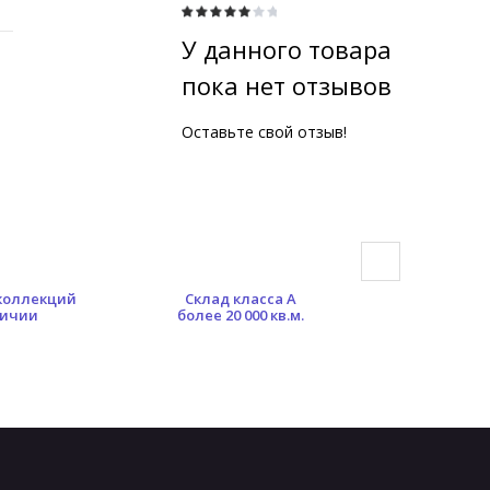
У данного товара
пока нет отзывов
Оставьте свой отзыв!
 коллекций
Склад класса А
Гибкая сист
личии
более 20 000 кв.м.