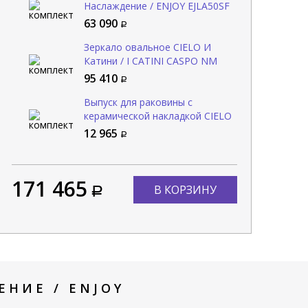
Наслаждение / ENJOY EJLA50SF
LN
63 090
Зеркало овальное CIELO И
Катини / I CATINI CASPO NM
95 410
Выпуск для раковины с
керамической накладкой CIELO
Сива / SIWA PIL01 LN
12 965
171 465
В КОРЗИНУ
НИЕ / ENJOY