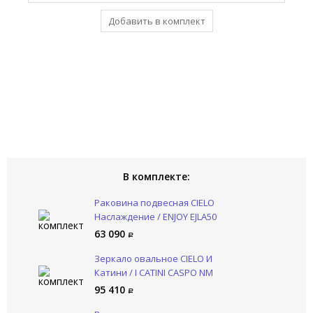
Добавить в комплект
Уже в комплекте
Уже в комплекте
Уже в комплекте
В комплекте:
Раковина подвесная CIELO
Наслаждение / ENJOY EJLA50
CN
63 090
Зеркало овальное CIELO И
Катини / I CATINI CASPO NM
95 410