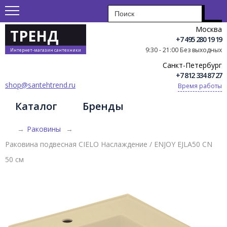
Москва
ТРЕНД
+7 495 280 19 19
9:30 - 21:00 Без выходных
Интернет-магазин сантехники
Санкт-Петербург
+7 812 334 87 27
shop@santehtrend.ru
Время работы
Каталог
Бренды
→
Раковины
→
Раковина подвесная CIELO Наслаждение / ENJOY EJLA50 CN
50 см