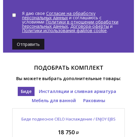
Я даю свое
Согласие на обработку
персональных данных
и соглашаюсь с
условиями
Политики в отношении обработки
персональных данных
,
Договора-оферты
и
Политики использования файлов cookie
.
Отправить
ПОДОБРАТЬ КОМПЛЕКТ
Вы можете выбрать дополнительные товары:
Биде
Инсталляции и сливная арматура
Мебель для ванной
Раковины
Зеркало овальное CIELO И Катини / I CATINI CASPO
Выпуск для раковины с керамической накладкой
Раковина подвесная CIELO Наслаждение / ENJOY
Биде подвесное CIELO Наслаждение / ENJOY EJBS
CIELO Сива / SIWA PIL01 CN
EJLA50 CN
NM
18 750
12 965
95 410
63 090