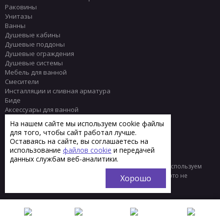
Раковины
Унитазы
Ванны
Душевые кабины
Душевые поддоны
Душевые ограждения
Душевые системы
Мебель для ванной
Смесители
Инсталляции и сливная арматура
Биде
Аксессуары для ванной
Писсуары
На нашем сайте мы используем cookie файлы
Полотенцесушители
для того, чтобы сайт работал лучше.
Комплектующие
Оставаясь на сайте, вы соглашаетесь на
Плитка
использование
файлов cookie
и передачей
данных службам веб-аналитики.
© 2013 - 2026 Интернет-магазин сантехники Тренд
Мы используем
файлы «cookie» для функционирования сайта. Если вас это не
Хорошо
устраивает, пожалуйста, покиньте сайт.