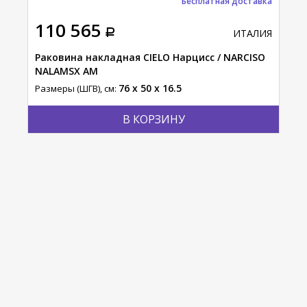
Бесплатная доставка
110 565
56
АЛИЯ
ИТАЛИЯ
ECO
Раковина накладная CIELO Нарцисс / NARCISO
Рак
NALAMSX AM
/ S
76 x 50 x 16.5
Размеры (ШГВ), см:
Разм
В КОРЗИНУ