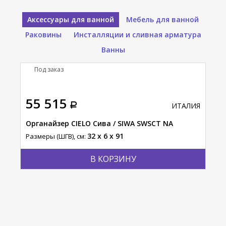
Аксессуары для ванной
Мебель для ванной
Раковины
Инсталляции и сливная арматура
Ванны
Под заказ
П
55 515
11
АЛИЯ
ИТАЛИЯ
Органайзер CIELO Сива / SIWA SWSCT NA
Пол
ACC
32 x 6 x 91
Размеры (ШГВ), см:
Разм
В КОРЗИНУ