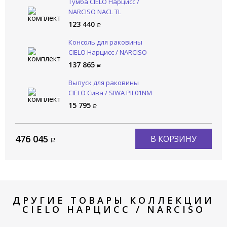
Тумба CIELO Нарцисс /
NARCISO NACL TL
123 440
Консоль для раковины
CIELO Нарцисс / NARCISO
NASTD NM
137 865
Выпуск для раковины
CIELO Сива / SIWA PIL01NM
TL
15 795
476 045
В КОРЗИНУ
ДРУГИЕ ТОВАРЫ КОЛЛЕКЦИИ
CIELO НАРЦИСС / NARCISO