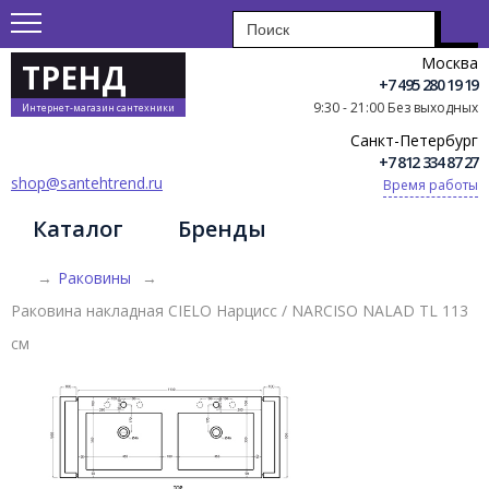
Москва
ТРЕНД
+7 495 280 19 19
9:30 - 21:00 Без выходных
Интернет-магазин сантехники
Санкт-Петербург
+7 812 334 87 27
shop@santehtrend.ru
Время работы
Каталог
Бренды
→
Раковины
→
Раковина накладная CIELO Нарцисс / NARCISO NALAD TL 113
см