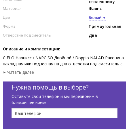
столешницу
Материал
Фаянс
Цвет
Белый
Форма
Прямоугольная
Отверстие под смеситель
Два
Описание и комплектация:
CIELO Нарцисс / NARCISO Двойной / Doppio NALAD Раковина
накладная или подвесная на два отверстия под смеситель с
возможностью выполнения шести отверстий, без слива-
Читать далее
перелива, две чаши. Одна сторона не покрыта эмалью, в
комплекте с крепежами. Установка на консоль,столешницу,
Нужна помощь в выборе?
возможна подвесная установка. Размеры :113 x 50 x 16,5h см,
цвет Тальк / Talco.
Оставьте свой телефон и мы перезвоним в
ближайшее время