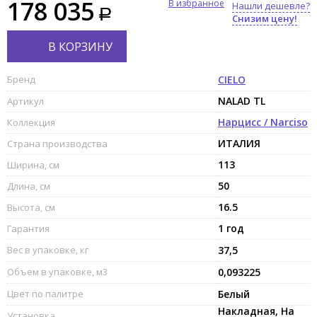
178 035
В избранное
Нашли дешевле?
Снизим цену!
В КОРЗИНУ
Бренд
CIELO
NALAD TL
Артикул
Нарцисс / Narciso
Коллекция
ИТАЛИЯ
Страна производства
113
Ширина, см
50
Длина, см
16.5
Высота, см
1 год
Гарантия
Вес в упаковке, кг
37,5
Объем в упаковке, м3
0,093225
Цвет по палитре
Белый
Накладная, На
Установка