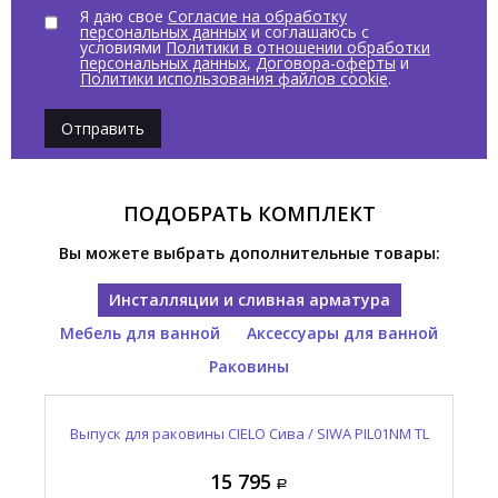
Я даю свое
Согласие на обработку
персональных данных
и соглашаюсь с
условиями
Политики в отношении обработки
персональных данных
,
Договора-оферты
и
Политики использования файлов cookie
.
Отправить
ПОДОБРАТЬ КОМПЛЕКТ
Вы можете выбрать дополнительные товары:
Инсталляции и сливная арматура
Мебель для ванной
Аксессуары для ванной
Раковины
Выпуск для раковины CIELO Сива / SIWA PIL01NM TL
Консоль для раковины CIELO Нарцисс / NARCISO
Полотенцедержатель CIELO Нарцисс / NARCISO
Раковина накладная CIELO Нарцисс / NARCISO
NASTD NM
NALAD TL
NAPL NM
137 865
178 035
15 795
20 910