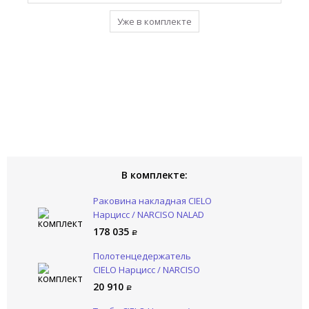
Уже в комплекте
Уже в комплекте
Уже в комплекте
Уже в комплекте
В комплекте:
Раковина накладная CIELO
Нарцисс / NARCISO NALAD
TL
178 035
Полотенцедержатель
CIELO Нарцисс / NARCISO
NAPL NM
20 910