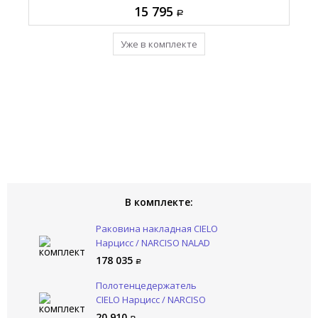
137 865
178 035
15 795
20 910
Уже в комплекте
Уже в комплекте
Уже в комплекте
Уже в комплекте
В комплекте:
Раковина накладная CIELO
Нарцисс / NARCISO NALAD
CM
178 035
Полотенцедержатель
CIELO Нарцисс / NARCISO
NAPL NM
20 910