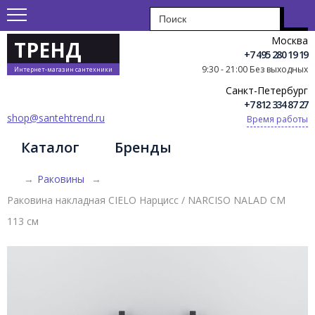
Москва
ТРЕНД
+7 495 280 19 19
9:30 - 21:00 Без выходных
Интернет-магазин сантехники
Санкт-Петербург
+7 812 334 87 27
shop@santehtrend.ru
Время работы
Каталог
Бренды
→
Раковины
→
Раковина накладная CIELO Нарцисс / NARCISO NALAD CM
113 см