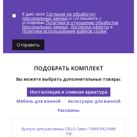
Я даю свое
Согласие на обработку
персональных данных
и соглашаюсь с
условиями
Политики в отношении обработки
персональных данных
,
Договора-оферты
и
Политики использования файлов cookie
.
Отправить
ПОДОБРАТЬ КОМПЛЕКТ
Вы можете выбрать дополнительные товары:
Инсталляции и сливная арматура
Мебель для ванной
Аксессуары для ванной
Раковины
Выпуск для раковины CIELO Сива / SIWA PIL01NM
Консоль для раковины CIELO Нарцисс / NARCISO
Полотенцедержатель CIELO Нарцисс / NARCISO
Раковина накладная CIELO Нарцисс / NARCISO
NASTD NM
NALAD CM
NAPL NM
CM