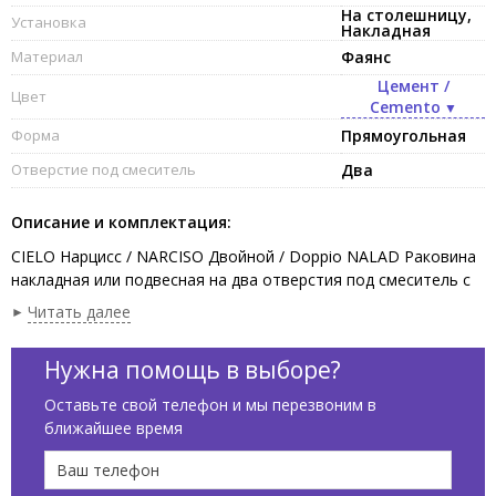
На столешницу,
Установка
Накладная
Материал
Фаянс
Цемент /
Цвет
Cemento
Форма
Прямоугольная
Отверстие под смеситель
Два
Описание и комплектация:
CIELO Нарцисс / NARCISO Двойной / Doppio NALAD Раковина
накладная или подвесная на два отверстия под смеситель с
возможностью выполнения шести отверстий, без слива-
Читать далее
перелива, две чаши. Одна сторона не покрыта эмалью, в
комплекте с крепежами. Установка на консоль,столешницу,
Нужна помощь в выборе?
возможна подвесная установка. Размеры :113 x 50 x 16,5h см,
цвет Цемент / Cemento.
Оставьте свой телефон и мы перезвоним в
ближайшее время