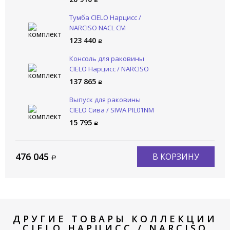
Тумба CIELO Нарцисс /
NARCISO NACL CM
123 440
Консоль для раковины
CIELO Нарцисс / NARCISO
NASTD NM
137 865
Выпуск для раковины
CIELO Сива / SIWA PIL01NM
CM
15 795
476 045
В КОРЗИНУ
ДРУГИЕ ТОВАРЫ КОЛЛЕКЦИИ
CIELO НАРЦИСС / NARCISO