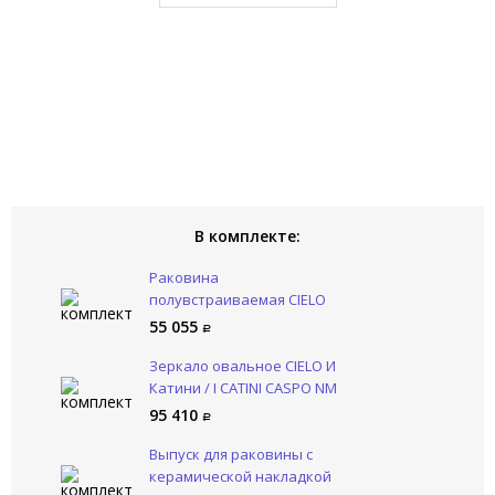
В комплекте:
Раковина
полувстраиваемая CIELO
Наслаждение / ENJOY
55 055
EJLASIQ CA
Зеркало овальное CIELO И
Катини / I CATINI CASPO NM
95 410
Выпуск для раковины с
керамической накладкой