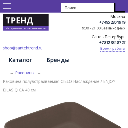
Москва
ТРЕНД
+7 495 280 19 19
9:30 - 21:00 Без выходных
Интернет-магазин сантехники
Санкт-Петербург
+7 812 334 87 27
shop@santehtrend.ru
Время работы
Каталог
Бренды
→
Раковины
→
Раковина полувстраиваемая CIELO Наслаждение / ENJOY
EJLASIQ CA 40 см