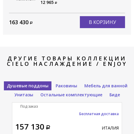
CIELO Сива / SIWA PIL01 CA
12 965
163 430
В КОРЗИНУ
ДРУГИЕ ТОВАРЫ КОЛЛЕКЦИИ
CIELO НАСЛАЖДЕНИЕ / ENJOY
Душевые поддоны
Раковины
Мебель для ванной
Унитазы
Остальные комплектующие
Биде
Под заказ
Бесплатная доставка
157 130
ИТАЛИЯ