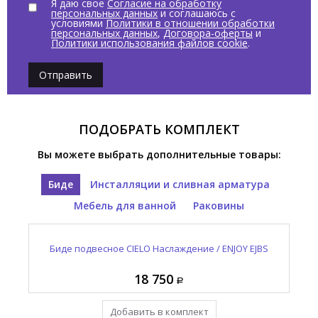
Я даю свое
Согласие на обработку
персональных данных
и соглашаюсь с
условиями
Политики в отношении обработки
персональных данных
,
Договора-оферты
и
Политики использования файлов cookie
.
Отправить
ПОДОБРАТЬ КОМПЛЕКТ
Вы можете выбрать дополнительные товары:
Биде
Инсталляции и сливная арматура
Мебель для ванной
Раковины
Раковина полувстраиваемая CIELO Наслаждение /
Зеркало овальное CIELO И Катини / I CATINI CASPO
Выпуск для раковины с керамической накладкой
Биде подвесное CIELO Наслаждение / ENJOY EJBS
CIELO Сива / SIWA PIL01 CA
ENJOY EJLASIQ CA
NM
18 750
12 965
95 410
55 055
Добавить в комплект
Уже в комплекте
Уже в комплекте
Уже в комплекте