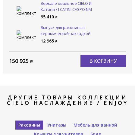
Зеркало овальное CIELO И
Катини / I CATINI CASPO NM
95 410
Выпуск для раковины с
керамической накладкой
CIELO Сива / SIWA PIL01 FN
12 965
150 925
В КОРЗИНУ
ДРУГИЕ ТОВАРЫ КОЛЛЕКЦИИ
CIELO НАСЛАЖДЕНИЕ / ENJOY
Раковины
Унитазы
Мебель для ванной
Крышки для унитазов
Биде