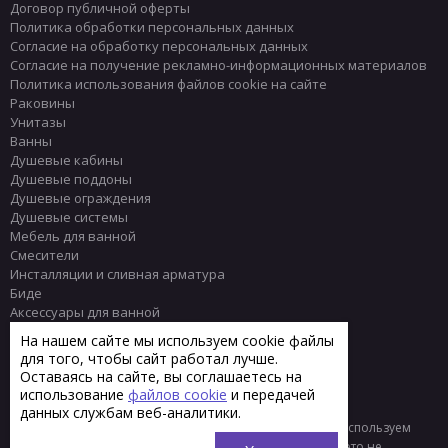
Договор публичной оферты
Политика обработки персональных данных
Согласие на обработку персональных данных
Согласие на получение рекламно-информационных материалов
Политика использования файлов cookie на сайте
Раковины
Унитазы
Ванны
Душевые кабины
Душевые поддоны
Душевые ограждения
Душевые системы
Мебель для ванной
Смесители
Инсталляции и сливная арматура
Биде
Аксессуары для ванной
Писсуары
На нашем сайте мы используем cookie файлы
Полотенцесушители
для того, чтобы сайт работал лучше.
Комплектующие
Оставаясь на сайте, вы соглашаетесь на
Плитка
использование
файлов cookie
и передачей
данных службам веб-аналитики.
© 2013 - 2026 Интернет-магазин сантехники Тренд
Мы используем
файлы «cookie» для функционирования сайта. Если вас это не