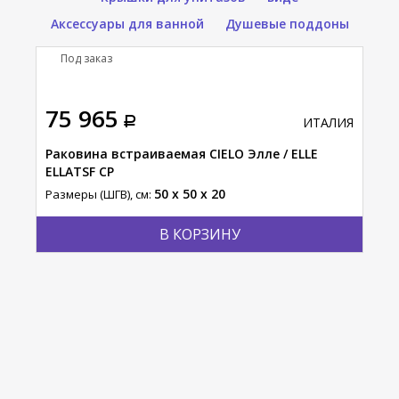
Аксессуары для ванной
Душевые поддоны
Под заказ
П
тавка
75 965
92
АЛИЯ
ИТАЛИЯ
Раковина встраиваемая CIELO Элле / ELLE
Рак
ELLATSF CP
ERL
50 x 50 x 20
Размеры (ШГВ), см:
Разм
В КОРЗИНУ