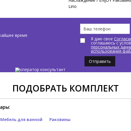
Наслаждение / ENJOY Раковина
Lino
жайшее время
Я даю свое
Согласи
соглашаюсь с усло
персональных данн
использования фай
Отправить
ПОДОБРАТЬ КОМПЛЕКТ
ары:
Мебель для ванной
Раковины