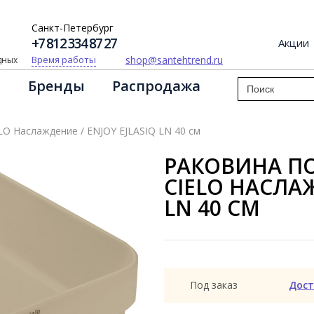
Санкт-Петербург
+7 812 334 87 27
Акции
shop@santehtrend.ru
Время работы
одных
Бренды
Распродажа
O Наслаждение / ENJOY EJLASIQ LN 40 см
РАКОВИНА П
CIELO НАСЛАЖ
LN 40 СМ
Под заказ
Дост