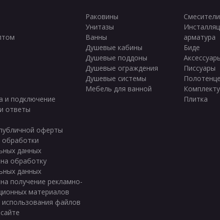
Раковины
Смесители
Унитазы
Инсталляц
птом
Ванны
арматура
ы
Душевые кабины
Биде
Душевые поддоны
Аксессуар
Душевые ограждения
Писсуары
Душевые системы
Полотенц
Мебель для ванной
Комплект
а и подключение
Плитка
и ответы
публичной оферты
 обработки
ьных данных
 на обработку
ьных данных
 на получение рекламно-
ционных материалов
 использования файлов
 сайте