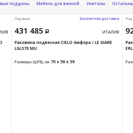
вые поддоны
Мебель для ванной
Унитазы
Остальн
Бесплатная доставка
Под заказ
Под 
431 485
9
ЛИЯ
ИТАЛИЯ
CO
Раковина подвесная CIELO Амфора / LE GIARE
Рак
LGLS70 MU
ERL
70 x 56 x 59
Размеры (ШГВ), см:
Раз