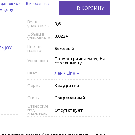
В избранное
 дешевле?
В КОРЗИНУ
м цену!
Вес в
9,6
упаковке, кг
Объем в
0,0224
упаковке, м3
Цвет по
ENJOY
Бежевый
палитре
Полувстраиваемая, На
Установка
столешницу
Цвет
Лен / Lino
Форма
Квадратная
Стиль
Современный
Отверстие
под
Отсутствует
смеситель