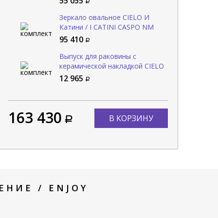
55 055
Зеркало овальное CIELO И
Катини / I CATINI CASPO NM
95 410
Выпуск для раковины с
керамической накладкой CIELO
Сива / SIWA PIL01 LN
12 965
163 430
В КОРЗИНУ
НИЕ / ENJOY