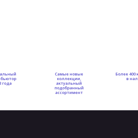
альный
Самые новые
Более 400
ибьютор
коллекции,
в на
3 года
актуальный
подобранный
ассортимент