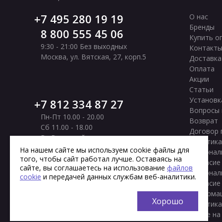
7 495 280 19 19
О нас
Бренды
8 800 555 45 06
Купить о
9:30 - 21:00 Без выходных
Контакт
Москва
,
ул. Вятская, 27, корп.5
Доставка
Оплата
Акции
Статьи
Установк
7 812 334 87 27
Вопросы 
Пн-Пт 10.00 - 20.00
Возврат
Сб 11.00 - 18.00
Договор 
Вс Выходной
Политика
Санкт-Петербург
,
Московское шоссе, 177
На нашем сайте мы используем cookie файлы для
персонал
корп. 2
того, чтобы сайт работал лучше. Оставаясь на
Согласие
сайте, вы соглашаетесь на использование
файлов
персонал
cookie
и передачей данных службам веб-аналитики.
Согласие
информа
Хорошо
Политика
cookie на