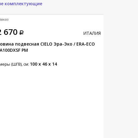
ые комплектующие
заказ
Под заказ
2 670
85 640
ИТАЛИЯ
овина подвесная CIELO Эра-Эко / ERA-ECO
Раковина на т
A100DXSF PM
CALAO56SF TL
100 x 46 x 14
меры (ШГВ), см:
Размеры (ШГВ),