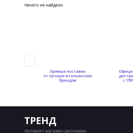
Ничего не найдено
0 кв.м.
Прямые поставки
Офици
ых площадей
от лучших итальянских
дистр
брендов
с 199
ТРЕНД
Интернет-магазин сантехники