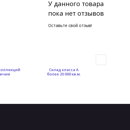
У данного товара
пока нет отзывов
Оставьте свой отзыв!
 коллекций
Склад класса А
Гибкая сист
личии
более 20 000 кв.м.