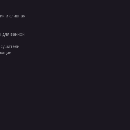
ии и сливная
ы для ванной
есушители
ующие