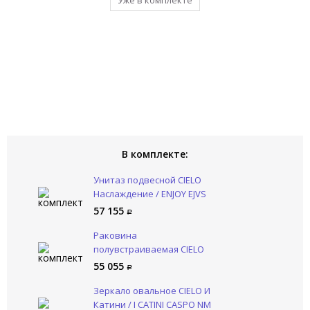
Уже в комплекте
Уже в комплекте
Уже в комплекте
Уже в комплекте
Уже в комплекте
В комплекте:
Унитаз подвесной CIELO
Наслаждение / ENJOY EJVS
BA
57 155
Раковина
полувстраиваемая CIELO
Наслаждение / ENJOY
55 055
EJLASIQ BA
Зеркало овальное CIELO И
Катини / I CATINI CASPO NM