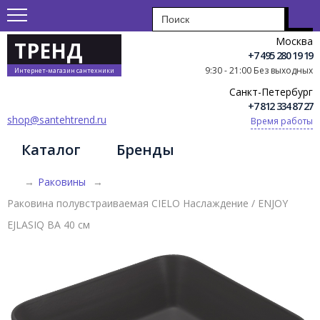
Москва
ТРЕНД
+7 495 280 19 19
9:30 - 21:00 Без выходных
Интернет-магазин сантехники
Санкт-Петербург
+7 812 334 87 27
shop@santehtrend.ru
Время работы
Каталог
Бренды
→
Раковины
→
Раковина полувстраиваемая CIELO Наслаждение / ENJOY
EJLASIQ BA 40 см