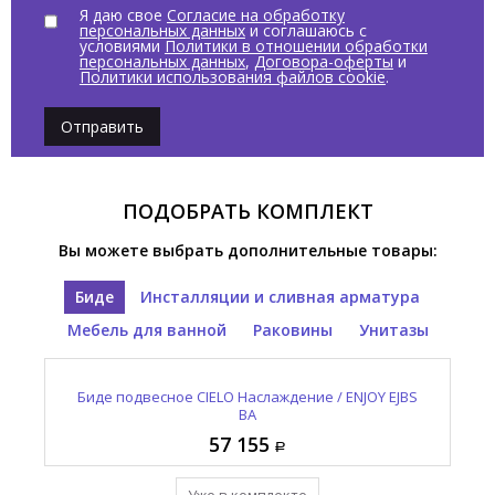
Я даю свое
Согласие на обработку
персональных данных
и соглашаюсь с
условиями
Политики в отношении обработки
персональных данных
,
Договора-оферты
и
Политики использования файлов cookie
.
Отправить
ПОДОБРАТЬ КОМПЛЕКТ
Вы можете выбрать дополнительные товары:
Биде
Инсталляции и сливная арматура
Мебель для ванной
Раковины
Унитазы
Раковина полувстраиваемая CIELO Наслаждение /
Унитаз подвесной CIELO Наслаждение / ENJOY EJVS
Зеркало овальное CIELO И Катини / I CATINI CASPO
Выпуск для раковины с керамической накладкой
Биде подвесное CIELO Наслаждение / ENJOY EJBS
CIELO Сива / SIWA PIL01 BA
ENJOY EJLASIQ BA
NM
BA
BA
57 155
12 965
95 410
55 055
57 155