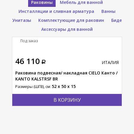
Раковины
Мебель для ванной
Инсталляции и сливная арматура
Ванны
Унитазы
Комплектующие для раковин
Биде
Аксессуары для ванной
Под заказ
П
46 110
80
АЛИЯ
ИТАЛИЯ
INI
Раковина подвесная/ накладная CIELO Канто /
Рак
KANTO KALSTRSF BR
фор
52 x 50 x 15
Размеры (ШГВ), см:
Разм
В КОРЗИНУ