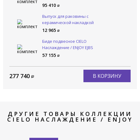
95 410
Выпуск для раковины с
керамической накладкой
CIELO Сива / SIWA PIL01 BA
12 965
Биде подвесное CIELO
Наслаждение / ENJOY EJBS
BA
57 155
277 740
В КОРЗИНУ
ДРУГИЕ ТОВАРЫ КОЛЛЕКЦИИ
CIELO НАСЛАЖДЕНИЕ / ENJOY