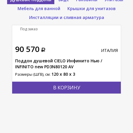
Мебель для ванной
Крышки для унитазов
Инсталляции и сливная арматура
Под заказ
П
тавка
90 570
11
АЛИЯ
ИТАЛИЯ
Поддон душевой CIELO Инфинито Нью /
Под
INFINITO new PD3N80120 AV
INF
120 x 80 x 3
Размеры (ШГВ), см:
Разм
В КОРЗИНУ