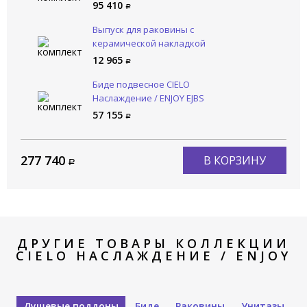
95 410
Выпуск для раковины с
керамической накладкой
CIELO Сива / SIWA PIL01 AV
12 965
Биде подвесное CIELO
Наслаждение / ENJOY EJBS
AV
57 155
277 740
В КОРЗИНУ
ДРУГИЕ ТОВАРЫ КОЛЛЕКЦИИ
CIELO НАСЛАЖДЕНИЕ / ENJOY
Душевые поддоны
Биде
Раковины
Унитазы