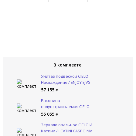
В комплекте:
Унитаз подвесной CIELO
Наслаждение / ENJOY EJVS
AV
57 155
Раковина
полувстраиваемая CIELO
Наслаждение / ENJOY
55 055
EJLASIQ AV
Зеркало овальное CIELO И
Катини / I CATINI CASPO NM