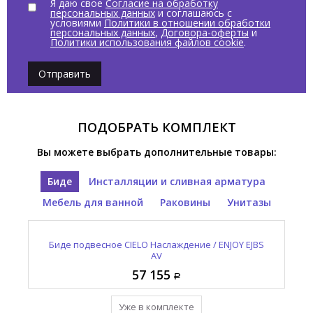
Я даю свое
Согласие на обработку
персональных данных
и соглашаюсь с
условиями
Политики в отношении обработки
персональных данных
,
Договора-оферты
и
Политики использования файлов cookie
.
Отправить
ПОДОБРАТЬ КОМПЛЕКТ
Вы можете выбрать дополнительные товары:
Биде
Инсталляции и сливная арматура
Мебель для ванной
Раковины
Унитазы
Раковина полувстраиваемая CIELO Наслаждение /
Унитаз подвесной CIELO Наслаждение / ENJOY EJVS
Зеркало овальное CIELO И Катини / I CATINI CASPO
Выпуск для раковины с керамической накладкой
Биде подвесное CIELO Наслаждение / ENJOY EJBS
CIELO Сива / SIWA PIL01 AV
ENJOY EJLASIQ AV
NM
AV
AV
57 155
12 965
95 410
55 055
57 155
Уже в комплекте
Уже в комплекте
Уже в комплекте
Уже в комплекте
Уже в комплекте