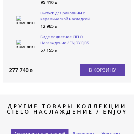
95 410
Выпуск для раковины с
керамической накладкой
CIELO Сива / SIWA PIL01 BR
12 965
Биде подвесное CIELO
Наслаждение / ENJOY EJBS
BR
57 155
277 740
В КОРЗИНУ
ДРУГИЕ ТОВАРЫ КОЛЛЕКЦИИ
CIELO НАСЛАЖДЕНИЕ / ENJOY
Аксессуары для ванной
Раковины
Унитазы