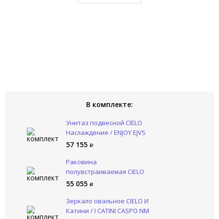
В комплекте:
Унитаз подвесной CIELO
Наслаждение / ENJOY EJVS
BR
57 155
Раковина
полувстраиваемая CIELO
Наслаждение / ENJOY
55 055
EJLASIT BR
Зеркало овальное CIELO И
Катини / I CATINI CASPO NM