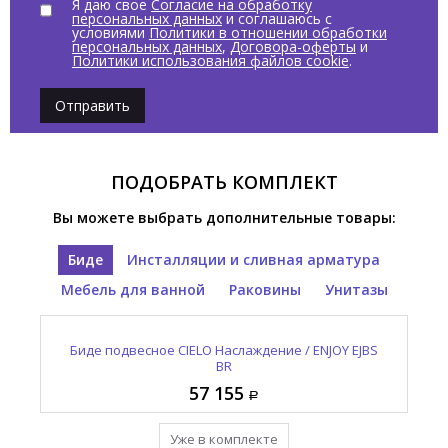
Я даю свое
Согласие на обработку
персональных данных
и соглашаюсь с
условиями
Политики в отношении обработки
персональных данных
,
Договора-оферты
и
Политики использования файлов cookie
.
Отправить
ПОДОБРАТЬ КОМПЛЕКТ
Вы можете выбрать дополнительные товары:
Биде
Инсталляции и сливная арматура
Мебель для ванной
Раковины
Унитазы
Раковина полувстраиваемая CIELO Наслаждение /
Унитаз подвесной CIELO Наслаждение / ENJOY EJVS
Зеркало овальное CIELO И Катини / I CATINI CASPO
Выпуск для раковины с керамической накладкой
Биде подвесное CIELO Наслаждение / ENJOY EJBS
CIELO Сива / SIWA PIL01 BR
ENJOY EJLASIT BR
NM
BR
BR
57 155
12 965
95 410
55 055
57 155
Уже в комплекте
Уже в комплекте
Уже в комплекте
Уже в комплекте
Уже в комплекте