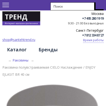
Москва
ТРЕНД
+7 495 280 19 19
9:30 - 21:00 Без выходных
Интернет-магазин сантехники
Санкт-Петербург
+7 812 334 87 27
shop@santehtrend.ru
Время работы
Каталог
Бренды
→
Раковины
→
Раковина полувстраиваемая CIELO Наслаждение / ENJOY
EJLASIT BR 40 см