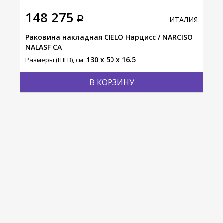
148 275
67
АЛИЯ
ИТАЛИЯ
A45
Раковина накладная CIELO Нарцисс / NARCISO
Рак
NALASF CA
SHU
130 x 50 x 16.5
Размеры (ШГВ), см:
Разм
В КОРЗИНУ