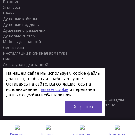
Раковины
Унитазы
Ванны
Душевые кабины
Душевые поддоны
Душевые ограждения
Душевые системы
Мебель для ванной
Смесители
Инсталляции и сливная арматура
Биде
Аксессуары для ванной
Писсуары
На нашем сайте мы используем cookie файлы
Полотенцесушители
для того, чтобы сайт работал лучше.
Комплектующие
Оставаясь на сайте, вы соглашаетесь на
Плитка
использование
файлов cookie
и передачей
данных службам веб-аналитики.
© 2013 - 2026 Интернет-магазин сантехники Тренд
Мы используем
файлы «cookie» для функционирования сайта. Если вас это не
Хорошо
устраивает, пожалуйста, покиньте сайт.
Главная
Каталог
Избранное
Корзина