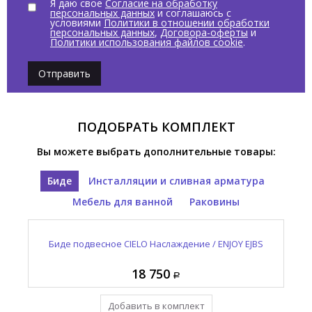
Я даю свое
Согласие на обработку
персональных данных
и соглашаюсь с
условиями
Политики в отношении обработки
персональных данных
,
Договора-оферты
и
Политики использования файлов cookie
.
Отправить
ПОДОБРАТЬ КОМПЛЕКТ
Вы можете выбрать дополнительные товары:
Биде
Инсталляции и сливная арматура
Мебель для ванной
Раковины
Раковина полувстраиваемая CIELO Наслаждение /
Зеркало овальное CIELO И Катини / I CATINI CASPO
Выпуск для раковины с керамической накладкой
Биде подвесное CIELO Наслаждение / ENJOY EJBS
CIELO Сива / SIWA PIL01 CP
ENJOY EJLASIT CP
NM
18 750
12 965
95 410
55 055
Добавить в комплект
Уже в комплекте
Уже в комплекте
Уже в комплекте