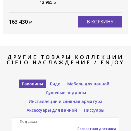
CIELO Сива / SIWA PIL01 CP
12 965
163 430
В КОРЗИНУ
ДРУГИЕ ТОВАРЫ КОЛЛЕКЦИИ
CIELO НАСЛАЖДЕНИЕ / ENJOY
Раковины
Биде
Мебель для ванной
Душевые поддоны
Инсталляции и сливная арматура
Аксессуары для ванной
Писсуары
Под заказ
П
Бесплатная доставка