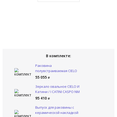
В комплекте:
Раковина
полувстраиваемая CIELO
Наслаждение / ENJOY
55 055
EJLASIT CP
Зеркало овальное CIELO И
Катини / I CATINI CASPO NM
95 410
Выпуск для раковины с
керамической накладкой