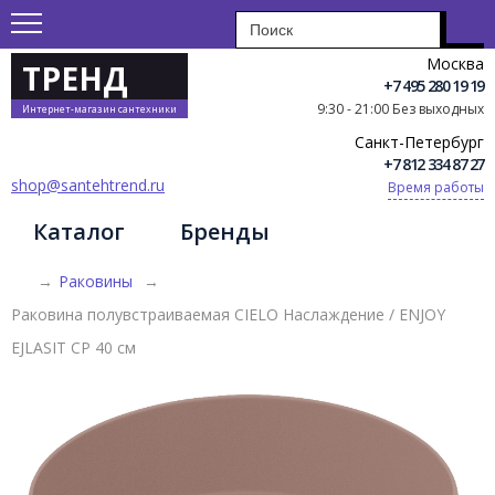
Москва
ТРЕНД
+7 495 280 19 19
9:30 - 21:00 Без выходных
Интернет-магазин сантехники
Санкт-Петербург
+7 812 334 87 27
shop@santehtrend.ru
Время работы
Каталог
Бренды
→
Раковины
→
Раковина полувстраиваемая CIELO Наслаждение / ENJOY
EJLASIT CP 40 см