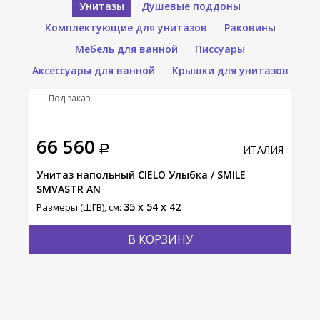
Унитазы
Душевые поддоны
Комплектующие для унитазов
Раковины
Мебель для ванной
Писсуары
Аксессуары для ванной
Крышки для унитазов
Под заказ
П
66 560
37
АЛИЯ
ИТАЛИЯ
K
Унитаз напольный CIELO Улыбка / SMILE
Уни
SMVASTR AN
SMV
35 x 54 x 42
Размеры (ШГВ), см:
Разм
В КОРЗИНУ