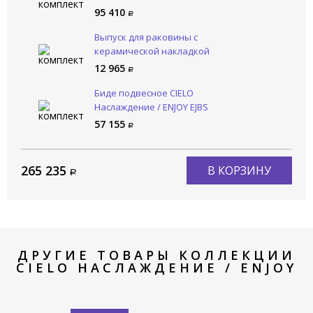
95 410
Выпуск для раковины с
керамической накладкой
CIELO Сива / SIWA PIL01 BA
12 965
Биде подвесное CIELO
Наслаждение / ENJOY EJBS
BA
57 155
265 235
В КОРЗИНУ
ДРУГИЕ ТОВАРЫ КОЛЛЕКЦИИ
CIELO НАСЛАЖДЕНИЕ / ENJOY