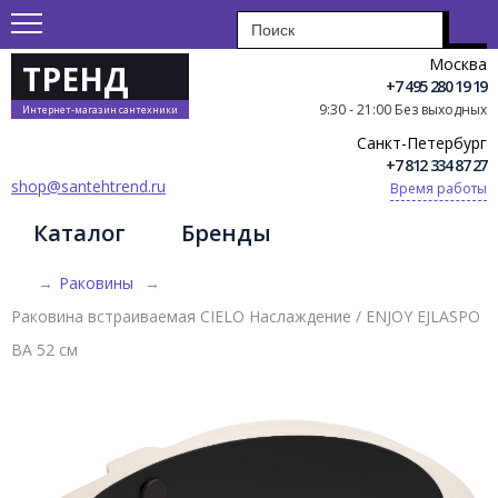
Москва
ТРЕНД
+7 495 280 19 19
9:30 - 21:00 Без выходных
Интернет-магазин сантехники
Санкт-Петербург
+7 812 334 87 27
shop@santehtrend.ru
Время работы
Каталог
Бренды
→
Раковины
→
Раковина встраиваемая CIELO Наслаждение / ENJOY EJLASPO
BA 52 см