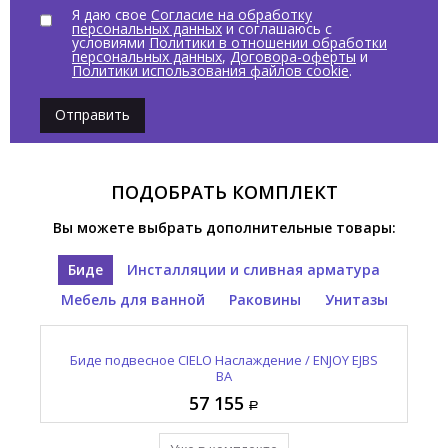
Я даю свое
Согласие на обработку
персональных данных
и соглашаюсь с
условиями
Политики в отношении обработки
персональных данных
,
Договора-оферты
и
Политики использования файлов cookie
.
Отправить
ПОДОБРАТЬ КОМПЛЕКТ
Вы можете выбрать дополнительные товары:
Биде
Инсталляции и сливная арматура
Мебель для ванной
Раковины
Унитазы
Унитаз подвесной CIELO Наслаждение / ENJOY EJVS
Зеркало овальное CIELO И Катини / I CATINI CASPO
Выпуск для раковины с керамической накладкой
Биде подвесное CIELO Наслаждение / ENJOY EJBS
Раковина встраиваемая CIELO Наслаждение /
CIELO Сива / SIWA PIL01 BA
ENJOY EJLASPO BA
NM
BA
BA
57 155
12 965
95 410
42 550
57 155