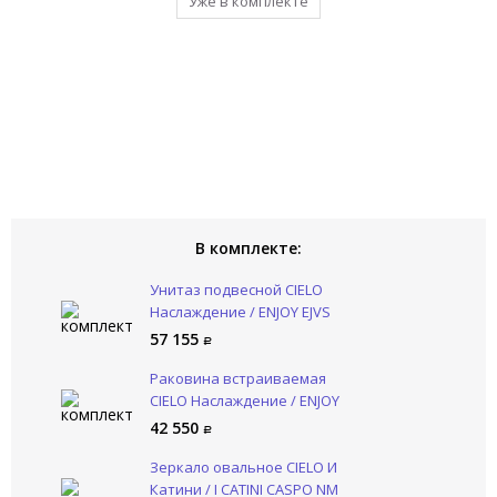
Уже в комплекте
Уже в комплекте
Уже в комплекте
Уже в комплекте
Уже в комплекте
В комплекте:
Унитаз подвесной CIELO
Наслаждение / ENJOY EJVS
BA
57 155
Раковина встраиваемая
CIELO Наслаждение / ENJOY
EJLASPO BA
42 550
Зеркало овальное CIELO И
Катини / I CATINI CASPO NM