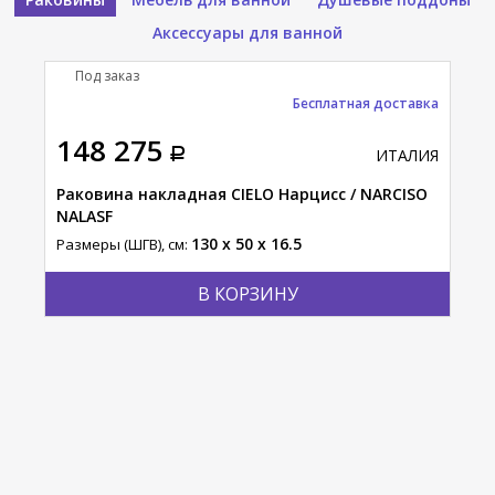
Аксессуары для ванной
Под заказ
П
Бесплатная доставка
148 275
14
АЛИЯ
ИТАЛИЯ
то /
Раковина накладная CIELO Нарцисс / NARCISO
Рак
NALASF
NAL
130 x 50 x 16.5
Размеры (ШГВ), см:
Разм
В КОРЗИНУ