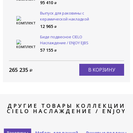
95 410
Выпуск для раковины с
керамической накладкой
CIELO Сива / SIWA PIL01 LV
12 965
Биде подвесное CIELO
Наслаждение / ENJOY EJBS
LV
57 155
265 235
В КОРЗИНУ
ДРУГИЕ ТОВАРЫ КОЛЛЕКЦИИ
CIELO НАСЛАЖДЕНИЕ / ENJOY
Раковины
Мебель для ванной
Душевые поддоны