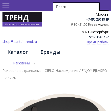
Москва
ТРЕНД
+7 495 280 19 19
9:30 - 21:00 Без выходных
Интернет-магазин сантехники
Санкт-Петербург
+7 812 334 87 27
shop@santehtrend.ru
Время работы
Каталог
Бренды
→
Раковины
→
Раковина встраиваемая CIELO Наслаждение / ENJOY EJLASPO
LV 52 см