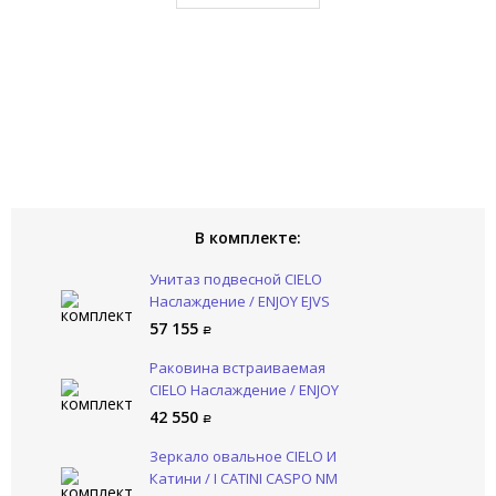
В комплекте:
Унитаз подвесной CIELO
Наслаждение / ENJOY EJVS
LV
57 155
Раковина встраиваемая
CIELO Наслаждение / ENJOY
EJLASPO LV
42 550
Зеркало овальное CIELO И
Катини / I CATINI CASPO NM