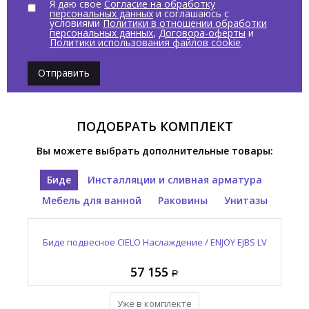
Я даю свое
Согласие на обработку
персональных данных
и соглашаюсь с
условиями
Политики в отношении обработки
персональных данных
,
Договора-оферты
и
Политики использования файлов cookie
.
Отправить
ПОДОБРАТЬ КОМПЛЕКТ
Вы можете выбрать дополнительные товары:
Биде
Инсталляции и сливная арматура
Мебель для ванной
Раковины
Унитазы
Биде подвесное CIELO Наслаждение / ENJOY EJBS LV
Унитаз подвесной CIELO Наслаждение / ENJOY EJVS
Зеркало овальное CIELO И Катини / I CATINI CASPO
Выпуск для раковины с керамической накладкой
Раковина встраиваемая CIELO Наслаждение /
CIELO Сива / SIWA PIL01 LV
ENJOY EJLASPO LV
NM
LV
57 155
12 965
95 410
42 550
57 155
Уже в комплекте
Уже в комплекте
Уже в комплекте
Уже в комплекте
Уже в комплекте