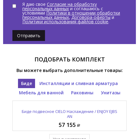
Я даю свое
Согласие на обработку
персональных данных
и соглашаюсь с
условиями
Политики в отношении обработки
персональных данных
,
Договора-оферты
и
Политики использования файлов cookie
.
Отправить
ПОДОБРАТЬ КОМПЛЕКТ
Вы можете выбрать дополнительные товары:
Биде
Инсталляции и сливная арматура
Мебель для ванной
Раковины
Унитазы
Раковина полувстраиваемая CIELO Наслаждение /
Унитаз подвесной CIELO Наслаждение / ENJOY EJVS
Зеркало овальное CIELO И Катини / I CATINI CASPO
Биде подвесное CIELO Наслаждение / ENJOY EJBS
Выпуск CIELO Сива / SIWA PIL01 AN
ENJOY EJLASIT AN
NM
AN
AN
57 155
12 965
95 410
55 055
57 155