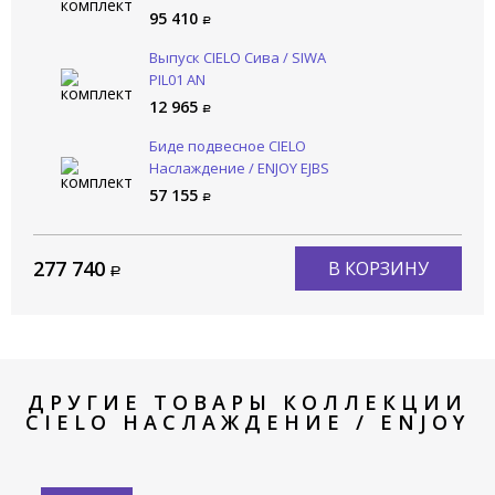
95 410
Выпуск CIELO Сива / SIWA
PIL01 AN
12 965
Биде подвесное CIELO
Наслаждение / ENJOY EJBS
AN
57 155
277 740
В КОРЗИНУ
ДРУГИЕ ТОВАРЫ КОЛЛЕКЦИИ
CIELO НАСЛАЖДЕНИЕ / ENJOY