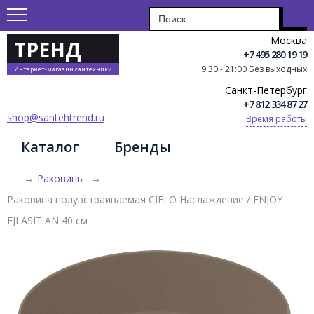
Москва
ТРЕНД
+7 495 280 19 19
9:30 - 21:00 Без выходных
Интернет-магазин сантехники
Санкт-Петербург
+7 812 334 87 27
shop@santehtrend.ru
Время работы
Каталог
Бренды
→
Раковины
→
Раковина полувстраиваемая CIELO Наслаждение / ENJOY
EJLASIT AN 40 см