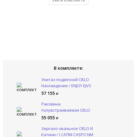
Уже в комплекте
Уже в комплекте
Уже в комплекте
Уже в комплекте
Уже в комплекте
В комплекте:
Унитаз подвесной CIELO
Наслаждение / ENJOY EJVS
AN
57 155
Раковина
полувстраиваемая CIELO
Наслаждение / ENJOY
55 055
EJLASIT AN
Зеркало овальное CIELO И
Катини / I CATINI CASPO NM