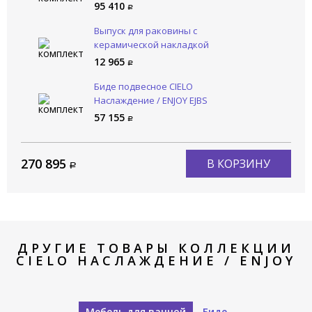
95 410
Выпуск для раковины с
керамической накладкой
CIELO Сива / SIWA PIL01 PM
12 965
Биде подвесное CIELO
Наслаждение / ENJOY EJBS
PM
57 155
270 895
В КОРЗИНУ
ДРУГИЕ ТОВАРЫ КОЛЛЕКЦИИ
CIELO НАСЛАЖДЕНИЕ / ENJOY
Мебель для ванной
Биде