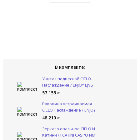
В комплекте:
Унитаз подвесной CIELO
Наслаждение / ENJOY EJVS
PM
57 155
Раковина встраиваемая
CIELO Наслаждение / ENJOY
EJLASPR PM
48 210
Зеркало овальное CIELO И
Катини / I CATINI CASPO NM