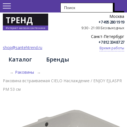
Москва
ТРЕНД
+7 495 280 19 19
9:30 - 21:00 Без выходных
Интернет-магазин сантехники
Санкт-Петербург
+7 812 334 87 27
shop@santehtrend.ru
Время работы
Каталог
Бренды
→
Раковины
→
Раковина встраиваемая CIELO Наслаждение / ENJOY EJLASPR
PM 53 см