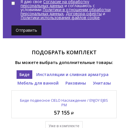
Я даю свое
Согласие на обработку
персональных данных
и соглашаюсь с
условиями
Политики в отношении обработки
персональных данных
,
Договора-оферты
и
Политики использования файлов cookie
.
Отправить
ПОДОБРАТЬ КОМПЛЕКТ
Вы можете выбрать дополнительные товары:
Биде
Инсталляции и сливная арматура
Мебель для ванной
Раковины
Унитазы
Унитаз подвесной CIELO Наслаждение / ENJOY EJVS
Зеркало овальное CIELO И Катини / I CATINI CASPO
Выпуск для раковины с керамической накладкой
Биде подвесное CIELO Наслаждение / ENJOY EJBS
Раковина встраиваемая CIELO Наслаждение /
CIELO Сива / SIWA PIL01 PM
ENJOY EJLASPR PM
NM
PM
PM
57 155
12 965
95 410
48 210
57 155
Уже в комплекте
Уже в комплекте
Уже в комплекте
Уже в комплекте
Уже в комплекте