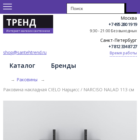
Москва
ТРЕНД
+7 495 280 19 19
9:30 - 21:00 Без выходных
Интернет-магазин сантехники
Санкт-Петербург
+7 812 334 87 27
shop@santehtrend.ru
Время работы
Каталог
Бренды
→
Раковины
→
Раковина накладная CIELO Нарцисс / NARCISO NALAD 113 см