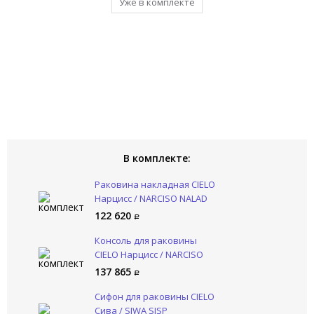
Добавить в комплект
Уже в комплекте
Уже в комплекте
Уже в комплекте
В комплекте:
Раковина накладная CIELO
Нарцисс / NARCISO NALAD
122 620
Консоль для раковины
CIELO Нарцисс / NARCISO
NASTD NM
137 865
Сифон для раковины CIELO
Сива / SIWA SISP