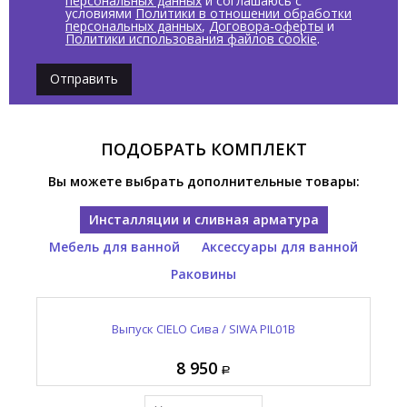
персональных данных
и соглашаюсь с
условиями
Политики в отношении обработки
персональных данных
,
Договора-оферты
и
Политики использования файлов cookie
.
Отправить
ПОДОБРАТЬ КОМПЛЕКТ
Вы можете выбрать дополнительные товары:
Инсталляции и сливная арматура
Мебель для ванной
Аксессуары для ванной
Раковины
Консоль для раковины CIELO Нарцисс / NARCISO
Полотенцедержатель CIELO Нарцисс / NARCISO
Раковина накладная CIELO Нарцисс / NARCISO
Выпуск CIELO Сива / SIWA PIL01B
NASTD NM
NAPL NM
NALAD
137 865
122 620
20 910
8 950