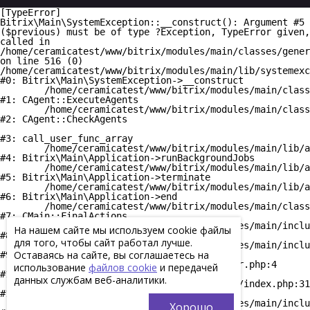
[TypeError] 

Bitrix\Main\SystemException::__construct(): Argument #5 
($previous) must be of type ?Exception, TypeError given, 
called in 
/home/ceramicatest/www/bitrix/modules/main/classes/gener
on line 516 (0)

/home/ceramicatest/www/bitrix/modules/main/lib/systemexc
#0: Bitrix\Main\SystemException->__construct

	/home/ceramicatest/www/bitrix/modules/main/classes/general/agent.php:516

#1: CAgent::ExecuteAgents

	/home/ceramicatest/www/bitrix/modules/main/classes/general/agent.php:357

#2: CAgent::CheckAgents

#3: call_user_func_array

	/home/ceramicatest/www/bitrix/modules/main/lib/application.php:845

#4: Bitrix\Main\Application->runBackgroundJobs

	/home/ceramicatest/www/bitrix/modules/main/lib/application.php:380

#5: Bitrix\Main\Application->terminate

	/home/ceramicatest/www/bitrix/modules/main/lib/application.php:332

#6: Bitrix\Main\Application->end

	/home/ceramicatest/www/bitrix/modules/main/classes/general/main.php:3706

#7: CMain::FinalActions

	/home/ceramicatest/www/bitrix/modules/main/include/epilog_after.php:61

На нашем сайте мы используем cookie файлы
#8: require(string)

для того, чтобы сайт работал лучше.
	/home/ceramicatest/www/bitrix/modules/main/include/epilog.php:3

Оставаясь на сайте, вы соглашаетесь на
#9: require_once(string)

	/home/ceramicatest/www/bitrix/footer.php:4

использование
файлов cookie
и передачей
#10: require(string)

данных службам веб-аналитики.
	/home/ceramicatest/sanitary/product/index.php:317

#11: include_once(string)

	/home/ceramicatest/www/bitrix/modules/main/include/urlrewrite.php:128

Хорошо