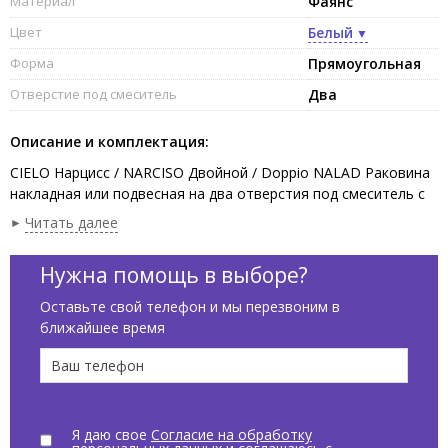
Материал
Фаянс
Цвет
Белый
Форма
Прямоугольная
Отверстие под смеситель
Два
Описание и комплектация:
CIELO Нарцисс / NARCISO Двойной / Doppio NALAD Раковина
накладная или подвесная на два отверстия под смеситель с
возможностью выполнения шести отверстий, без слива-
Читать далее
перелива, две чаши. Одна сторона не покрыта эмалью, в
комплекте с крепежами. Установка на консоль,столешницу,
Нужна помощь в выборе?
возможна подвесная установка. Размеры :113 x 50 x 16,5h см,
цвет белый глянцевый / Gloss White.
Оставьте свой телефон и мы перезвоним в
ближайшее время
Я даю свое
Согласие на обработку