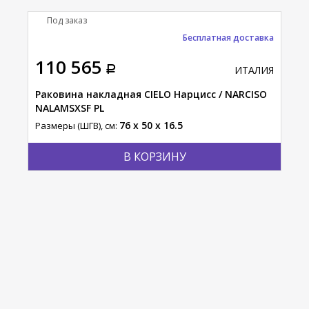
Под заказ
П
Бесплатная доставка
110 565
83
АЛИЯ
ИТАЛИЯ
Раковина накладная CIELO Нарцисс / NARCISO
Рак
NALAMSXSF PL
/ S
76 x 50 x 16.5
Размеры (ШГВ), см:
Разм
В КОРЗИНУ