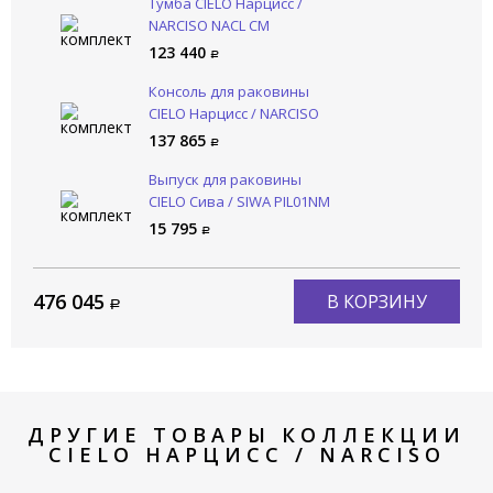
Тумба CIELO Нарцисс /
NARCISO NACL CM
123 440
Консоль для раковины
CIELO Нарцисс / NARCISO
NASTD NM
137 865
Выпуск для раковины
CIELO Сива / SIWA PIL01NM
FN
15 795
476 045
В КОРЗИНУ
ДРУГИЕ ТОВАРЫ КОЛЛЕКЦИИ
CIELO НАРЦИСС / NARCISO