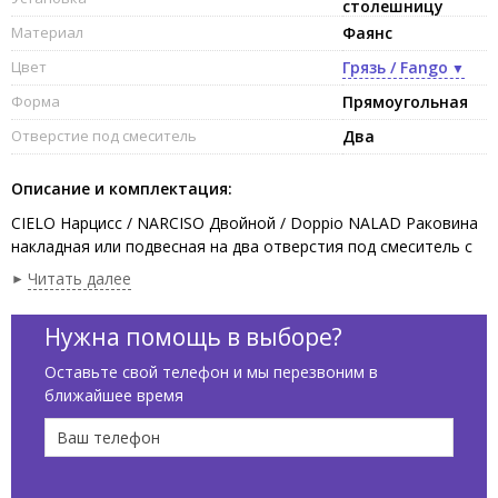
столешницу
Материал
Фаянс
Цвет
Грязь / Fango
Форма
Прямоугольная
Отверстие под смеситель
Два
Описание и комплектация:
CIELO Нарцисс / NARCISO Двойной / Doppio NALAD Раковина
накладная или подвесная на два отверстия под смеситель с
возможностью выполнения шести отверстий, без слива-
Читать далее
перелива, две чаши. Одна сторона не покрыта эмалью, в
комплекте с крепежами. Установка на консоль,столешницу,
Нужна помощь в выборе?
возможна подвесная установка. Размеры :113 x 50 x 16,5h см,
цвет Грязь / Fango.
Оставьте свой телефон и мы перезвоним в
ближайшее время