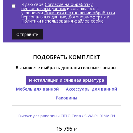
Я даю свое
Согласие на обработку
персональных данных
и соглашаюсь с
условиями
Политики в отношении обработки
персональных данных
,
Договора-оферты
и
Политики использования файлов cookie
.
Отправить
ПОДОБРАТЬ КОМПЛЕКТ
Вы можете выбрать дополнительные товары:
Инсталляции и сливная арматура
Мебель для ванной
Аксессуары для ванной
Раковины
Выпуск для раковины CIELO Сива / SIWA PIL01NM FN
Консоль для раковины CIELO Нарцисс / NARCISO
Полотенцедержатель CIELO Нарцисс / NARCISO
Раковина накладная CIELO Нарцисс / NARCISO
NASTD NM
NALAD FN
NAPL NM
137 865
178 035
15 795
20 910