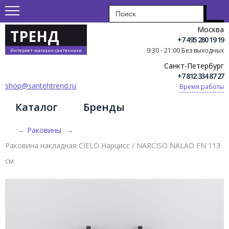
Москва
ТРЕНД
+7 495 280 19 19
9:30 - 21:00 Без выходных
Интернет-магазин сантехники
Санкт-Петербург
+7 812 334 87 27
shop@santehtrend.ru
Время работы
Каталог
Бренды
→
Раковины
→
Раковина накладная CIELO Нарцисс / NARCISO NALAD FN 113
см