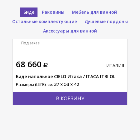
Биде
Раковины
Мебель для ванной
Остальные комплектующие
Душевые поддоны
Аксессуары для ванной
Под заказ
П
68 660
69
АЛИЯ
ИТАЛИЯ
RBI
Биде напольное CIELO Итака / ITACA ITBI OL
Бид
LV
37 x 53 x 42
Размеры (ШГВ), см:
Разм
В КОРЗИНУ