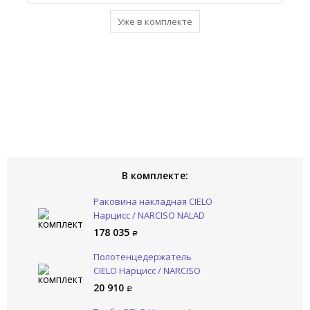
Уже в комплекте
Уже в комплекте
Уже в комплекте
Уже в комплекте
В комплекте:
Раковина накладная CIELO
Нарцисс / NARCISO NALAD
FN
178 035
Полотенцедержатель
CIELO Нарцисс / NARCISO
NAPL NM
20 910