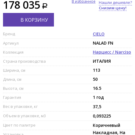
178 035
В избранное
Нашли дешевле?
Снизим цену!
В КОРЗИНУ
Бренд
CIELO
NALAD FN
Артикул
Нарцисс / Narciso
Коллекция
ИТАЛИЯ
Страна производства
113
Ширина, см
50
Длина, см
16.5
Высота, см
1 год
Гарантия
Вес в упаковке, кг
37,5
Объем в упаковке, м3
0,093225
Цвет по палитре
Коричневый
Накладная, На
Установка