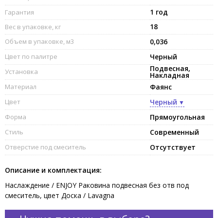
1 год
Гарантия
18
Вес в упаковке, кг
Объем в упаковке, м3
0,036
Цвет по палитре
Черный
Подвесная,
Установка
Накладная
Материал
Фаянс
Цвет
Черный
Форма
Прямоугольная
Стиль
Современный
Отверстие под смеситель
Отсутствует
Описание и комплектация:
Наслаждение / ENJOY Раковина подвесная без отв под
смеситель, цвет Доска / Lavagna