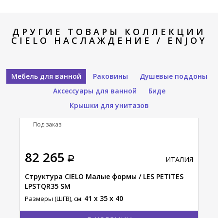
ДРУГИЕ ТОВАРЫ КОЛЛЕКЦИИ
CIELO НАСЛАЖДЕНИЕ / ENJOY
Мебель для ванной
Раковины
Душевые поддоны
Аксессуары для ванной
Биде
Крышки для унитазов
Под заказ
П
тавка
82 265
38
АЛИЯ
ИТАЛИЯ
Структура CIELO Малые формы / LES PETITES
Сто
LPSTQR35 SM
сис
41 x 35 x 40
Размеры (ШГВ), см:
Разм