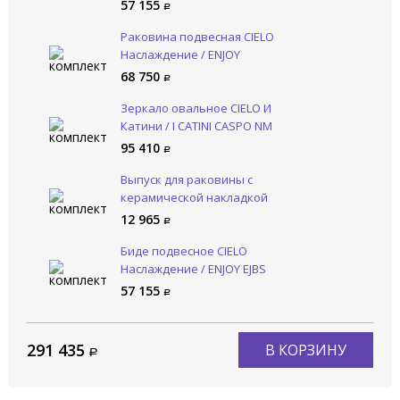
LV
57 155
Раковина подвесная CIELO
Наслаждение / ENJOY
EJLA60SF LV
68 750
Зеркало овальное CIELO И
Катини / I CATINI CASPO NM
95 410
Выпуск для раковины с
керамической накладкой
CIELO Сива / SIWA PIL01 LV
12 965
Биде подвесное CIELO
Наслаждение / ENJOY EJBS
LV
57 155
291 435
В КОРЗИНУ