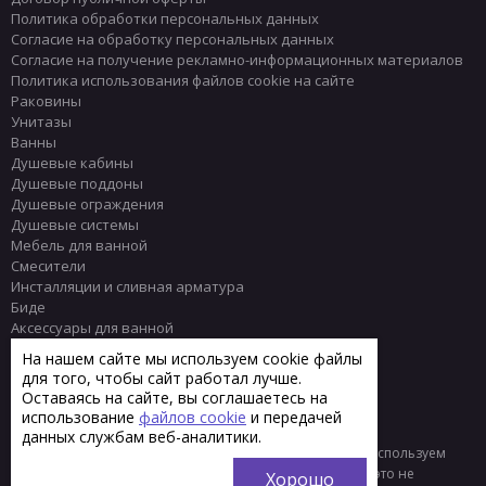
Политика обработки персональных данных
Согласие на обработку персональных данных
Согласие на получение рекламно-информационных материалов
Политика использования файлов cookie на сайте
Раковины
Унитазы
Ванны
Душевые кабины
Душевые поддоны
Душевые ограждения
Душевые системы
Мебель для ванной
Смесители
Инсталляции и сливная арматура
Биде
Аксессуары для ванной
Писсуары
На нашем сайте мы используем cookie файлы
Полотенцесушители
для того, чтобы сайт работал лучше.
Комплектующие
Оставаясь на сайте, вы соглашаетесь на
Плитка
использование
файлов cookie
и передачей
данных службам веб-аналитики.
© 2013 - 2026 Интернет-магазин сантехники Тренд
Мы используем
файлы «cookie» для функционирования сайта. Если вас это не
Хорошо