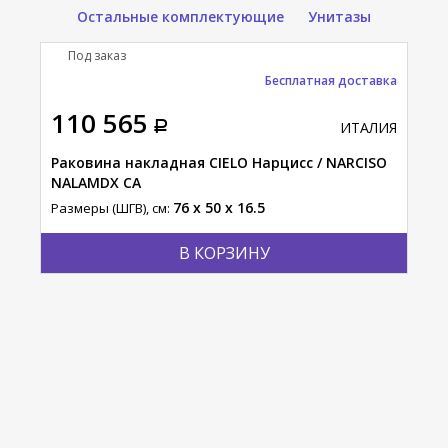
Остальные комплектующие
Унитазы
Под заказ
П
тавка
Бесплатная доставка
110 565
38
АЛИЯ
ИТАЛИЯ
ISO
Раковина накладная CIELO Нарцисс / NARCISO
Рак
NALAMDX CA
SHU
76 x 50 x 16.5
Размеры (ШГВ), см:
Разм
В КОРЗИНУ