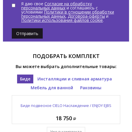
Я даю свое
Согласие на обработку
персональных данных
и соглашаюсь с
условиями
Политики в отношении обработки
персональных данных
,
Договора-оферты
и
Политики использования файлов cookie
.
Отправить
ПОДОБРАТЬ КОМПЛЕКТ
Вы можете выбрать дополнительные товары:
Биде
Инсталляции и сливная арматура
Мебель для ванной
Раковины
Зеркало овальное CIELO И Катини / I CATINI CASPO
Раковина подвесная CIELO Наслаждение / ENJOY
Биде подвесное CIELO Наслаждение / ENJOY EJBS
Выпуск CIELO Сива / SIWA PIL01B
EJLA60
NM
18 750
95 410
49 120
8 950
Уже в комплекте
Уже в комплекте
Уже в комплекте
Уже в комплекте