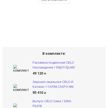
В комплекте:
Раковина подвесная CIELO
Наслаждение / ENJOY EJLA60
49 120
Зеркало овальное CIELO И
Катини / I CATINI CASPO NM
95 410
Выпуск CIELO Сива / SIWA
PIL01B