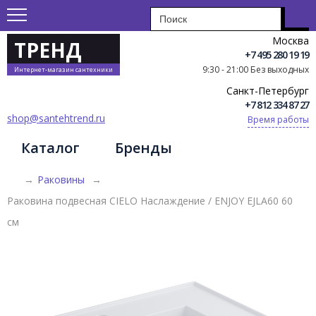
Москва
ТРЕНД
+7 495 280 19 19
9:30 - 21:00 Без выходных
Интернет-магазин сантехники
Санкт-Петербург
+7 812 334 87 27
shop@santehtrend.ru
Время работы
Каталог
Бренды
→
Раковины
→
Раковина подвесная CIELO Наслаждение / ENJOY EJLA60 60
см