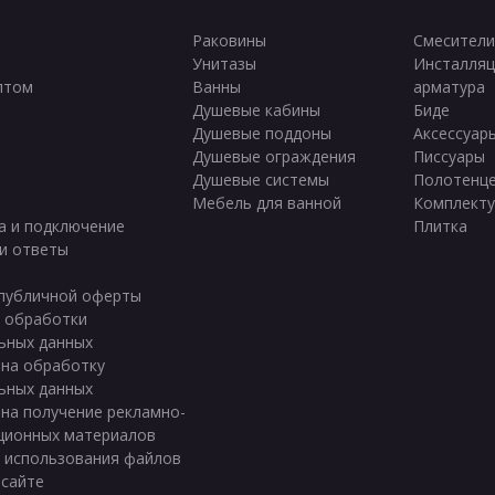
Раковины
Смесители
Унитазы
Инсталляц
птом
Ванны
арматура
ы
Душевые кабины
Биде
Душевые поддоны
Аксессуар
Душевые ограждения
Писсуары
Душевые системы
Полотенц
Мебель для ванной
Комплект
а и подключение
Плитка
и ответы
публичной оферты
 обработки
ьных данных
 на обработку
ьных данных
 на получение рекламно-
ционных материалов
 использования файлов
 сайте