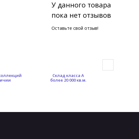
У данного товара
пока нет отзывов
Оставьте свой отзыв!
 коллекций
Склад класса А
Гибкая сист
личии
более 20 000 кв.м.