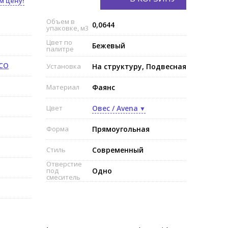
м цену!
Объем в
0,0644
упаковке, м3
Цвет по
Бежевый
палитре
ECO
Установка
На структуру, Подвесная
Материал
Фаянс
Цвет
Овес / Avena
Форма
Прямоугольная
Стиль
Современный
Отверстие
под
Одно
смеситель