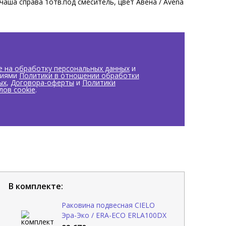
чаша справа 1отв.под смеситель, цвет Авена / Avena
е на обработку персональных данных
и
виями
Политики в отношении обработки
ых
,
Договора-оферты
и
Политики
лов cookie
.
В комплекте:
Раковина подвесная CIELO
Эра-Эко / ERA-ECO ERLA100DX
AV