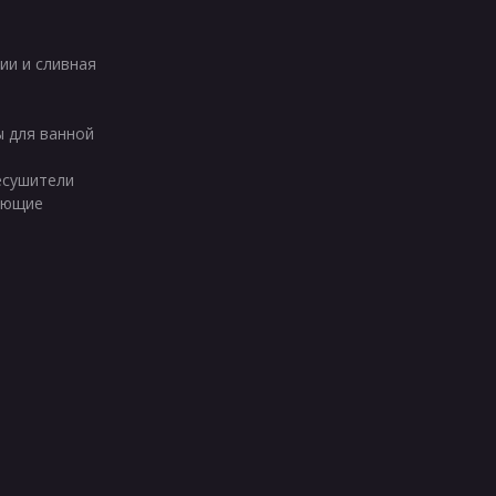
ии и сливная
ы для ванной
есушители
ующие