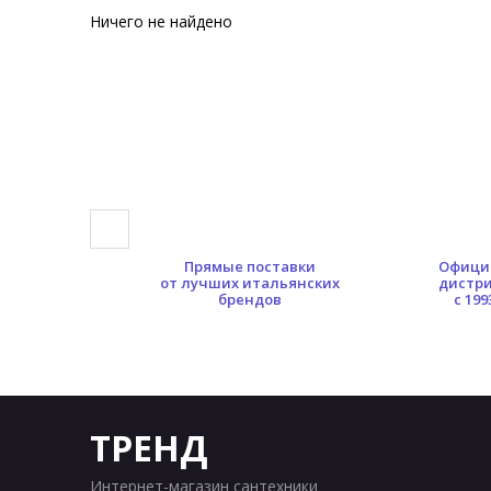
Ничего не найдено
0 кв.м.
Прямые поставки
Офици
ых площадей
от лучших итальянских
дистр
брендов
с 199
ТРЕНД
Интернет-магазин сантехники