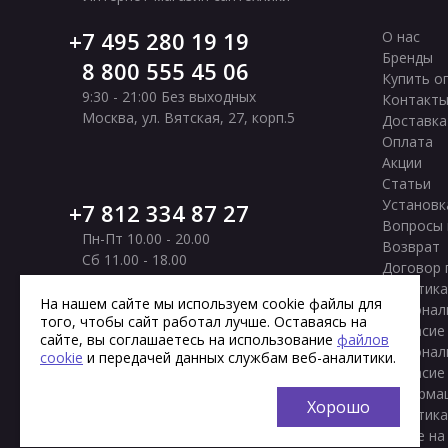
7 495 280 19 19
О нас
Бренды
8 800 555 45 06
Купить о
9:30 - 21:00 Без выходных
Контакт
Москва
,
ул. Вятская, 27, корп.5
Доставка
Оплата
Акции
Статьи
Установк
7 812 334 87 27
Вопросы 
Пн-Пт 10.00 - 20.00
Возврат
Сб 11.00 - 18.00
Договор 
Вс Выходной
Политика
Санкт-Петербург
,
Московское шоссе, 177
На нашем сайте мы используем cookie файлы для
персонал
того, чтобы сайт работал лучше. Оставаясь на
корп. 2
Согласие
сайте, вы соглашаетесь на использование
файлов
персонал
cookie
и передачей данных службам веб-аналитики.
Согласие
информа
Хорошо
Политика
cookie на