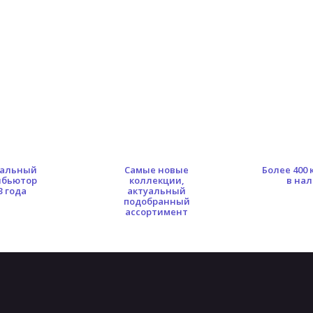
альный
Самые новые
Более 400
ибьютор
коллекции,
в на
3 года
актуальный
подобранный
ассортимент