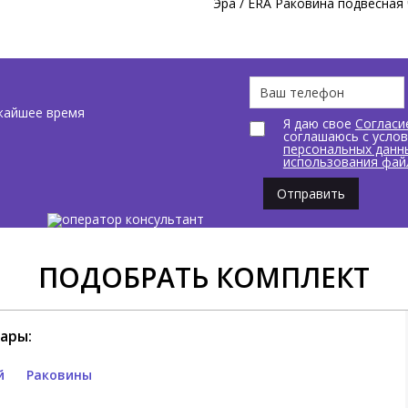
Эра / ERA Раковина подвесная 
жайшее время
Я даю свое
Согласи
соглашаюсь с усло
персональных данн
использования фай
Отправить
ПОДОБРАТЬ КОМПЛЕКТ
ары:
й
Раковины