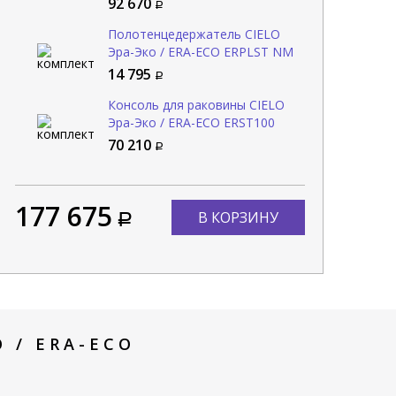
92 670
Полотенцедержатель CIELO
Эра-Эко / ERA-ECO ERPLST NM
14 795
Консоль для раковины CIELO
Эра-Эко / ERA-ECO ERST100
NM
70 210
177 675
В КОРЗИНУ
 / ERA-ECO