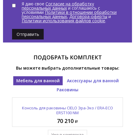
Я даю свое
Согласие на обработку
персональных данных
и соглашаюсь с
условиями
Политики в отношении обработки
персональных данных
,
Договора-оферты
и
Политики использования файлов cookie
.
Отправить
ПОДОБРАТЬ КОМПЛЕКТ
Вы можете выбрать дополнительные товары:
Мебель для ванной
Аксессуары для ванной
Раковины
Консоль для раковины CIELO Эра-Эко / ERA-ECO
Полотенцедержатель CIELO Эра-Эко / ERA-ECO
Раковина подвесная CIELO Эра-Эко / ERA-ECO
ERLA100SX FN
ERST100 NM
ERPLST NM
70 210
14 795
92 670
Уже в комплекте
Уже в комплекте
Уже в комплекте