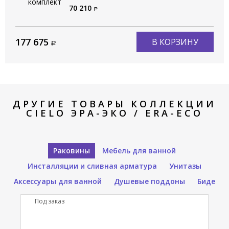
ERST100 NM
70 210
177 675
В КОРЗИНУ
ДРУГИЕ ТОВАРЫ КОЛЛЕКЦИИ
CIELO ЭРА-ЭКО / ERA-ECO
Раковины
Мебель для ванной
Инсталляции и сливная арматура
Унитазы
Аксессуары для ванной
Душевые поддоны
Биде
Под заказ
П