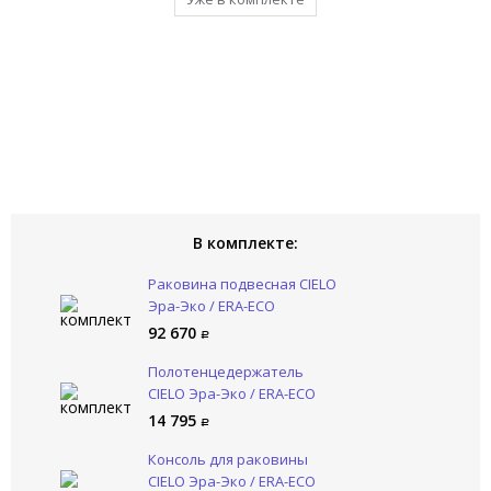
В комплекте:
Раковина подвесная CIELO
Эра-Эко / ERA-ECO
ERLA100SX FN
92 670
Полотенцедержатель
CIELO Эра-Эко / ERA-ECO
ERPLST NM
14 795
Консоль для раковины
CIELO Эра-Эко / ERA-ECO