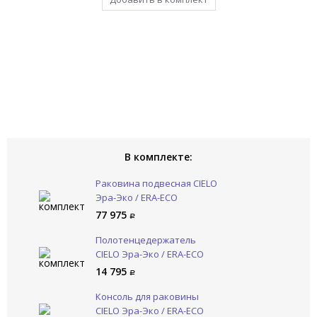
В комплекте:
Раковина подвесная CIELO
Эра-Эко / ERA-ECO
ERLA80DXSF FN
77 975
Полотенцедержатель
CIELO Эра-Эко / ERA-ECO
ERPLST CM
14 795
Консоль для раковины
CIELO Эра-Эко / ERA-ECO