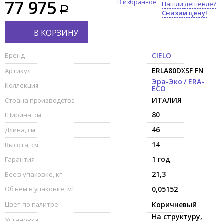
77 975
В избранное
Нашли дешевле?
Снизим цену!
В КОРЗИНУ
Бренд
CIELO
ERLA80DXSF FN
Артикул
Эра-Эко / ERA-
Коллекция
ECO
ИТАЛИЯ
Страна производства
80
Ширина, см
46
Длина, см
14
Высота, см
1 год
Гарантия
21,3
Вес в упаковке, кг
Объем в упаковке, м3
0,05152
Цвет по палитре
Коричневый
На структуру,
Установка