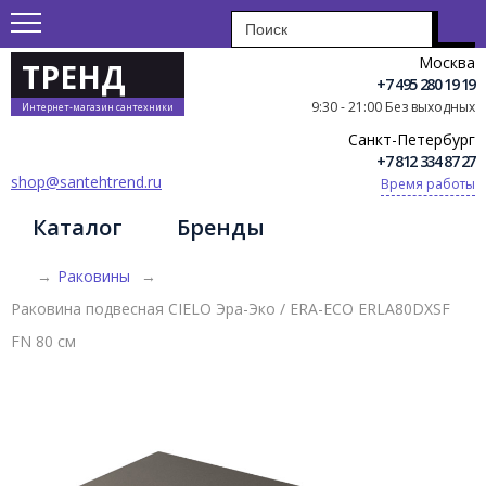
Москва
ТРЕНД
+7 495 280 19 19
9:30 - 21:00 Без выходных
Интернет-магазин сантехники
Санкт-Петербург
+7 812 334 87 27
shop@santehtrend.ru
Время работы
Каталог
Бренды
→
Раковины
→
Раковина подвесная CIELO Эра-Эко / ERA-ECO ERLA80DXSF
FN 80 см