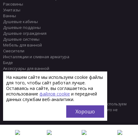
Раковины
Унитазы
Ванны
Душевые кабины
Душевые поддоны
Душевые ограждения
Душевые системы
Мебель для ванной
Смесители
Инсталляции и сливная арматура
Биде
Аксессуары для ванной
Писсуары
На нашем сайте мы используем cookie файлы
Полотенцесушители
для того, чтобы сайт работал лучше.
Комплектующие
Оставаясь на сайте, вы соглашаетесь на
Плитка
использование
файлов cookie
и передачей
данных службам веб-аналитики.
© 2013 - 2026 Интернет-магазин сантехники Тренд
Мы используем
файлы «cookie» для функционирования сайта. Если вас это не
Хорошо
устраивает, пожалуйста, покиньте сайт.