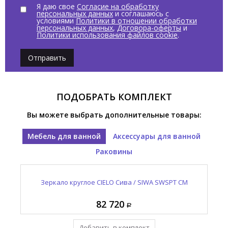
Я даю свое
Согласие на обработку
персональных данных
и соглашаюсь с
условиями
Политики в отношении обработки
персональных данных
,
Договора-оферты
и
Политики использования файлов cookie
.
Отправить
ПОДОБРАТЬ КОМПЛЕКТ
Вы можете выбрать дополнительные товары:
Мебель для ванной
Аксессуары для ванной
Раковины
CO
O
Полотенцедержатель CIELO Эра-Эко / ERA-ECO
Раковина подвесная CIELO Эра-Эко / ERA-ECO
Зеркало круглое CIELO Сива / SIWA SWSPT CM
К
ERLA80DXSF FN
ERPLDX CM
82 720
11 230
77 975
Добавить в комплект
Добавить в комплект
Уже в комплекте