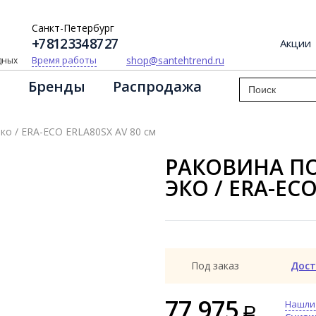
Санкт-Петербург
+7 812 334 87 27
Акции
shop@santehtrend.ru
Время работы
одных
Бренды
Распродажа
ко / ERA-ECO ERLA80SX AV 80 см
РАКОВИНА ПО
ЭКО / ERA-ECO
Под заказ
Дост
77 975
Нашли