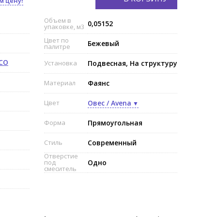
м цену!
Объем в
0,05152
упаковке, м3
Цвет по
Бежевый
палитре
ECO
Установка
Подвесная, На структуру
Материал
Фаянс
Цвет
Овес / Avena
Форма
Прямоугольная
Стиль
Современный
Отверстие
под
Одно
смеситель