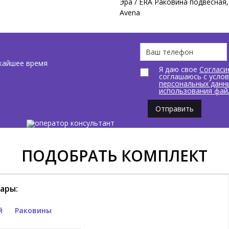
Эра / ERA Раковина подвесная, 
Avena
жайшее время
Я даю свое
Согласи
соглашаюсь с усло
персональных данн
использования фай
Отправить
ПОДОБРАТЬ КОМПЛЕКТ
ары:
й
Раковины