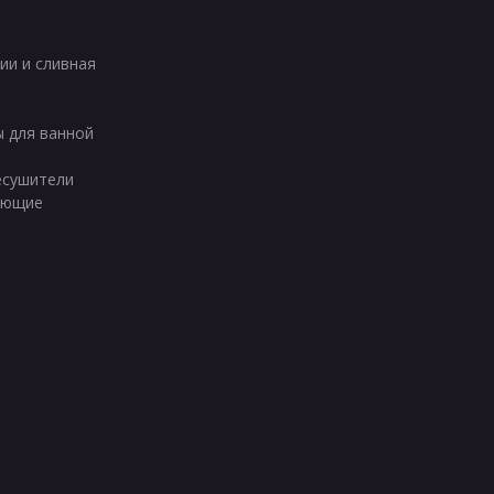
ии и сливная
ы для ванной
есушители
ующие