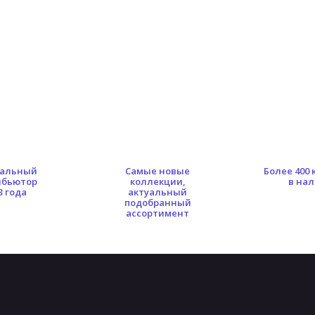
альный
Самые новые
Более 400
ибьютор
коллекции,
в на
3 года
актуальный
подобранный
ассортимент