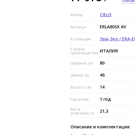
Снизи
Бренд
CIELO
ERLA80SX AV
Артикул
Эра-Эко / ERA-
Коллекция
Страна
ИТАЛИЯ
производства
80
Ширина, см
46
Длина, см
14
Высота, см
1 год
Гарантия
Вес в
21,3
упаковке, кг
Описание и комплектация: