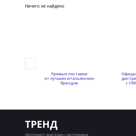
Ничего не найдено
0 кв.м.
Прямые поставки
Офици
ых площадей
от лучших итальянских
дистр
брендов
с 199
ТРЕНД
Интернет-магазин сантехники