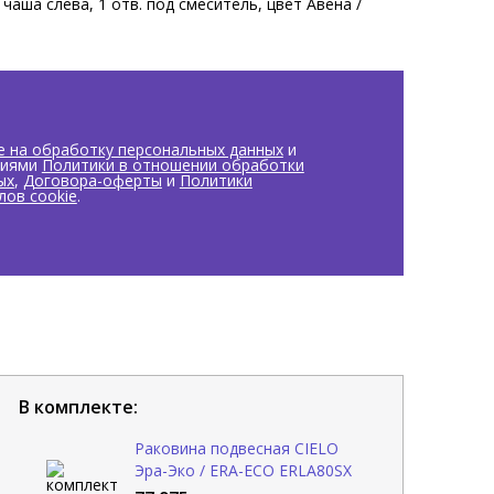
чаша слева, 1 отв. под смеситель, цвет Авена /
е на обработку персональных данных
и
виями
Политики в отношении обработки
ых
,
Договора-оферты
и
Политики
лов cookie
.
В комплекте:
Раковина подвесная CIELO
Эра-Эко / ERA-ECO ERLA80SX
AV