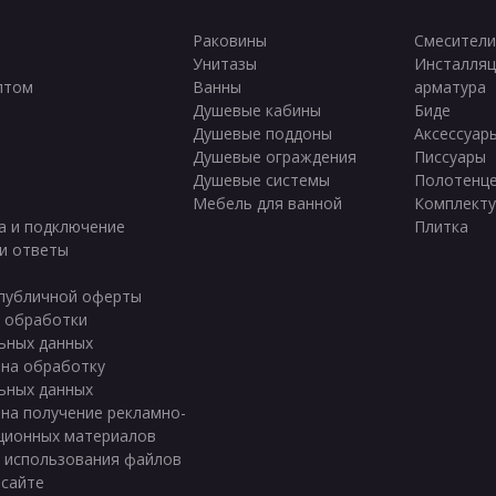
Раковины
Смесители
Унитазы
Инсталляц
птом
Ванны
арматура
ы
Душевые кабины
Биде
Душевые поддоны
Аксессуар
Душевые ограждения
Писсуары
Душевые системы
Полотенц
Мебель для ванной
Комплект
а и подключение
Плитка
и ответы
публичной оферты
 обработки
ьных данных
 на обработку
ьных данных
 на получение рекламно-
ционных материалов
 использования файлов
 сайте