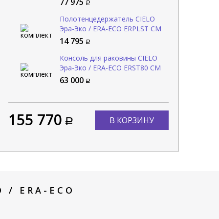
77 975
Полотенцедержатель CIELO
Эра-Эко / ERA-ECO ERPLST CM
14 795
Консоль для раковины CIELO
Эра-Эко / ERA-ECO ERST80 CM
63 000
155 770
В КОРЗИНУ
 / ERA-ECO