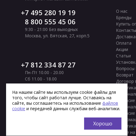
7 495 280 19 19
О нас
Бренды
8 800 555 45 06
Купить о
9:30 - 21:00 Без выходных
Контакт
Москва
,
ул. Вятская, 27, корп.5
Доставка
Оплата
Акции
Статьи
Установк
7 812 334 87 27
Вопросы 
Пн-Пт 10.00 - 20.00
Возврат
Сб 11.00 - 18.00
Договор 
Вс Выходной
Политика
Санкт-Петербург
,
Московское шоссе, 177
На нашем сайте мы используем cookie файлы для
персонал
того, чтобы сайт работал лучше. Оставаясь на
корп. 2
Согласие
сайте, вы соглашаетесь на использование
файлов
персонал
cookie
и передачей данных службам веб-аналитики.
Согласие
информа
Хорошо
Политика
cookie на