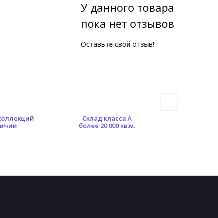
У данного товара
пока нет отзывов
Оставьте свой отзыв!
 коллекций
Склад класса А
Гибкая сист
личии
более 20 000 кв.м.