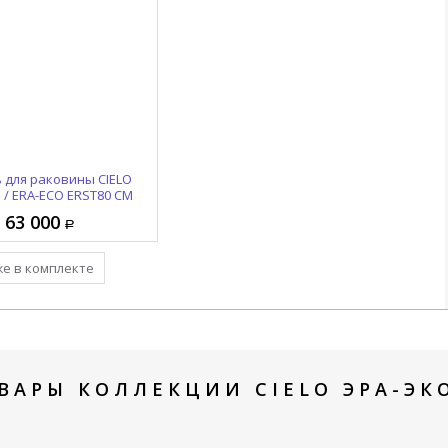
 для раковины CIELO
нцедержатель CIELO
 / ERA-ECO ERPLSX CM
 / ERA-ECO ERST80 CM
63 000
11 230
вить в комплект
же в комплекте
ВАРЫ КОЛЛЕКЦИИ CIELO ЭРА-ЭКО