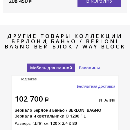
208 450
В КОРЗИНУ
ДРУГИЕ ТОВАРЫ КОЛЛЕКЦИИ
БЕРЛОНИ БАНЬО / BERLONI
BAGNO ВЕЙ БЛОК / WAY BLOCK
Мебель для ванной
Раковины
Под заказ
В
Бесплатная доставка
А
102 700
10
АЛИЯ
ИТАЛИЯ
Н
ONI
Зеркало Берлони Баньо / BERLONI BAGNO
Тум
Зеркала и светильники O 1200 F L
BAG
142
120 x 2.4 x 80
Размеры (ШГВ), см:
Разм