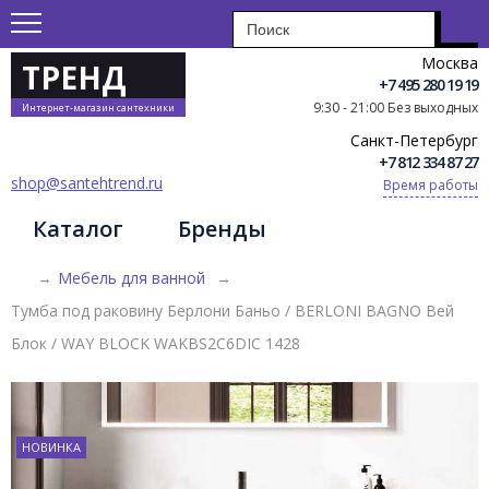
Москва
ТРЕНД
+7 495 280 19 19
9:30 - 21:00 Без выходных
Интернет-магазин сантехники
Санкт-Петербург
+7 812 334 87 27
shop@santehtrend.ru
Время работы
Каталог
Бренды
→
Мебель для ванной
→
Тумба под раковину Берлони Баньо / BERLONI BAGNO Вей
Блок / WAY BLOCK WAKBS2C6DIC 1428
НОВИНКА