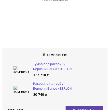
Уже в комплекте
Уже в комплекте
В комплекте:
Тумба под раковину
Берлони Баньо / BERLONI
BAGNO Вей Блок / WAY
127 710
BLOCK WAKBS2C6DIC 1428
Раковина на тумбу
Берлони Баньо / BERLONI
BAGNO Вей Блок / WAY
80 740
BLOCK LAVSMRINCXR004 101