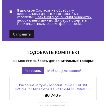
Я даю свое
Согласие на обработку
персональных данных
и соглашаюсь с
условиями
Политики в отношении обработки
персональных данных
,
Договора-оферты
и
Политики использования файлов cookie
.
Отправить
ПОДОБРАТЬ КОМПЛЕКТ
Вы можете выбрать дополнительные товары:
Раковины
Мебель для ванной
Тумба под раковину Берлони Баньо / BERLONI
Раковина на тумбу Берлони Баньо / BERLONI
190
BAGNO Вей Блок / WAY BLOCK LAVSMRINCXR004 101
BAGNO Вей Блок / WAY BLOCK WAKBS2C6DIC 1428
BA
127 710
80 740