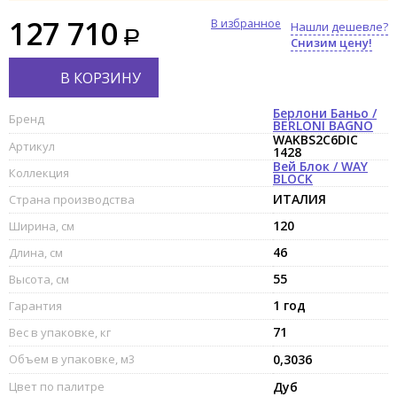
127 710
В избранное
Нашли дешевле?
Снизим цену!
В КОРЗИНУ
Берлони Баньо /
Бренд
BERLONI BAGNO
WAKBS2C6DIC
Артикул
1428
Вей Блок / WAY
Коллекция
BLOCK
ИТАЛИЯ
Страна производства
120
Ширина, см
46
Длина, см
55
Высота, см
1 год
Гарантия
71
Вес в упаковке, кг
Объем в упаковке, м3
0,3036
Цвет по палитре
Дуб