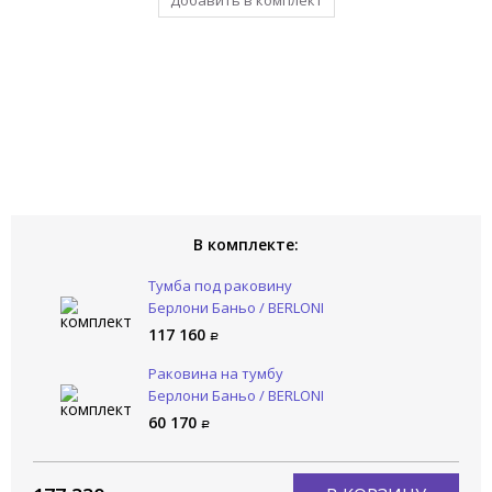
Добавить в комплект
Уже в комплекте
В комплекте:
Тумба под раковину
Берлони Баньо / BERLONI
BAGNO Вей Блок / WAY
117 160
BLOCK WAKBS2CKDIC 1429
Раковина на тумбу
Берлони Баньо / BERLONI
BAGNO Вей Блок / WAY
60 170
BLOCK LAVSMRINCXR003 101