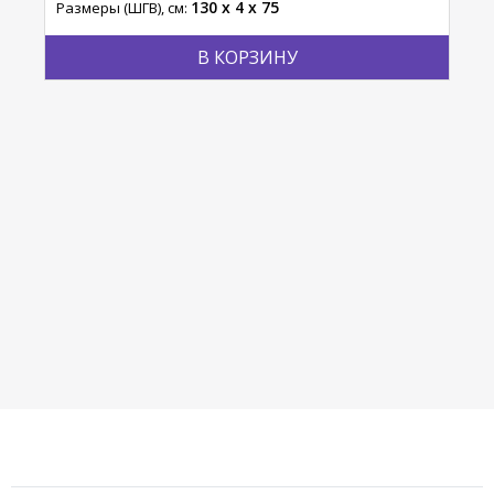
130 x 4 x 75
Размеры (ШГВ), см:
Разм
В КОРЗИНУ