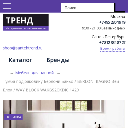
Москва
ТРЕНД
+7 495 280 19 19
9:30 - 21:00 Без выходных
Интернет-магазин сантехники
Санкт-Петербург
+7 812 334 87 27
shop@santehtrend.ru
Время работы
Каталог
Бренды
→
Мебель для ванной
→
Тумба под раковину Берлони Баньо / BERLONI BAGNO Вей
Блок / WAY BLOCK WAKBS2CKDIC 1429
НОВИНКА