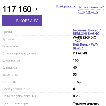
117 160
В избранное
Нашли дешевле?
Снизим цену!
В КОРЗИНУ
Берлони Баньо /
Бренд
BERLONI BAGNO
WAKBS2CKDIC
Артикул
1429
Вей Блок / WAY
Коллекция
BLOCK
ИТАЛИЯ
Страна производства
100
Ширина, см
46
Длина, см
55
Высота, см
1 год
Гарантия
61
Вес в упаковке, кг
Объем в упаковке, м3
0,253
Цвет по палитре
Темное дерево