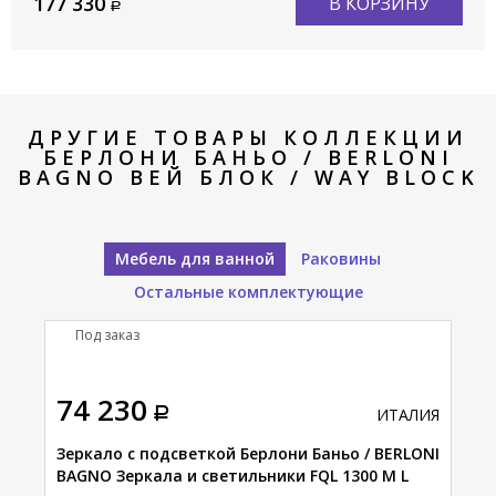
177 330
В КОРЗИНУ
ДРУГИЕ ТОВАРЫ КОЛЛЕКЦИИ
БЕРЛОНИ БАНЬО / BERLONI
BAGNO ВЕЙ БЛОК / WAY BLOCK
Мебель для ванной
Раковины
Остальные комплектующие
Под заказ
В
А
74 230
14
АЛИЯ
ИТАЛИЯ
Н
Зеркало с подсветкой Берлони Баньо / BERLONI
Тум
BAGNO Зеркала и светильники FQL 1300 M L
BAG