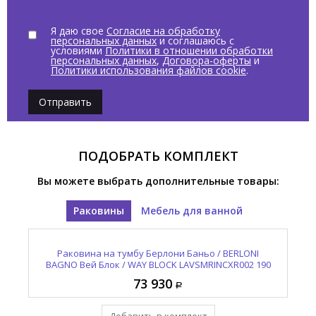
Я даю свое
Согласие на обработку
персональных данных
и соглашаюсь с
условиями
Политики в отношении обработки
персональных данных
,
Договора-оферты
и
Политики использования файлов cookie
.
Отправить
ПОДОБРАТЬ КОМПЛЕКТ
Вы можете выбрать дополнительные товары:
Раковины
Мебель для ванной
Тумба под раковину Берлони Баньо / BERLONI
Раковина на тумбу Берлони Баньо / BERLONI
101
BAGNO Вей Блок / WAY BLOCK LAVSMRINCXR002 190
BAGNO Вей Блок / WAY BLOCK WAKBS2CKDIC 1429
BA
117 160
73 930