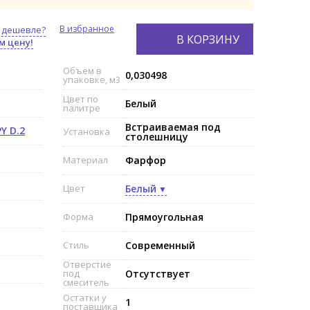
В избранное
 дешевле?
В КОРЗИНУ
м цену!
Объем в
0,030498
упаковке, м3
Цвет по
Белый
палитре
Встраиваемая под
Y D.2
Установка
столешницу
Материал
Фарфор
Цвет
Белый
Форма
Прямоугольная
Стиль
Современный
Отверстие
под
Отсутствует
смеситель
Остатки у
1
поставщика