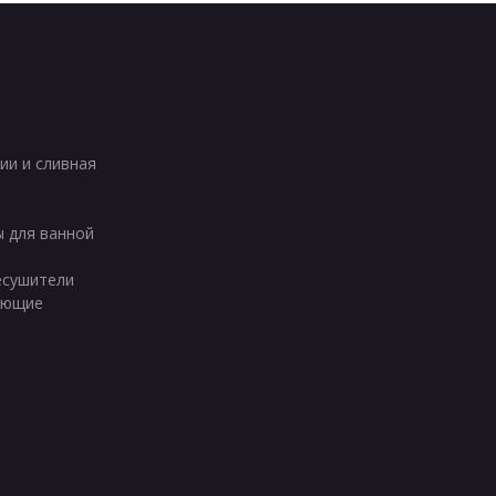
ии и сливная
ы для ванной
есушители
ующие