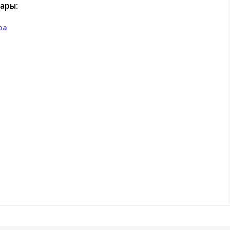
ары:
ра