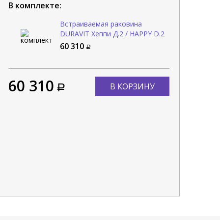
В комплекте:
Встраиваемая раковина
DURAVIT Хеппи Д.2 / HAPPY D.2
0457480000
60 310
60 310
В КОРЗИНУ