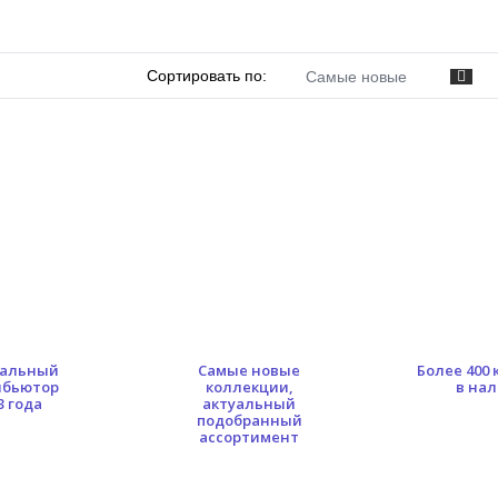
Сортировать по:
Самые новые
альный
Самые новые
Более 400
ибьютор
коллекции,
в на
3 года
актуальный
подобранный
ассортимент