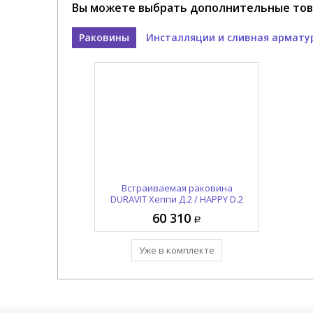
Вы можете выбрать дополнительные тов
Раковины
Инсталляции и сливная армату
Сифон для раковины DURAVIT
Встраиваемая раковина
DURAVIT Хеппи Д.2 / HAPPY D.2
комплектующие 0050361000
0457480000
60 310
45 490
Добавить в комплект
Уже в комплекте