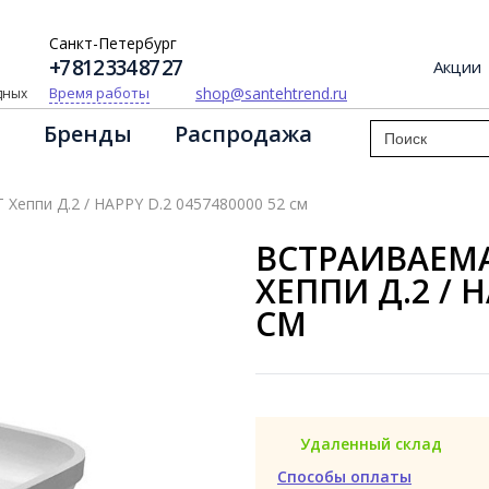
Санкт-Петербург
+7 812 334 87 27
Акции
shop@santehtrend.ru
Время работы
одных
Бренды
Распродажа
Хеппи Д.2 / HAPPY D.2 0457480000 52 см
ВСТРАИВАЕМА
ХЕППИ Д.2 / H
СМ
Удаленный склад
Способы оплаты