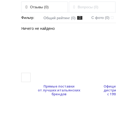
Отзывы (0)
Вопросы (0)
Фильтр:
С фото (0)
Общий рейтинг (0)
Ничего не найдено
0 кв.м.
Прямые поставки
Офици
ых площадей
от лучших итальянских
дистр
брендов
с 199