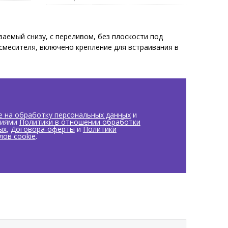
ваемый снизу, с переливом, без плоскости под
 смесителя, включено крепление для встраивания в
 4,8х34.5 см, цвет белый
е на обработку персональных данных
и
виями
Политики в отношении обработки
ых
,
Договора-оферты
и
Политики
лов cookie
.