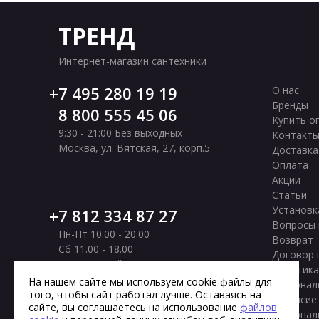
ТРЕНД
Интернет-магазин сантехники
7 495 280 19 19
О нас
Бренды
8 800 555 45 06
Купить о
9:30 - 21:00 Без выходных
Контакт
Москва
,
ул. Вятская, 27, корп.5
Доставка
Оплата
Акции
Статьи
Установк
7 812 334 87 27
Вопросы 
Пн-Пт 10.00 - 20.00
Возврат
Сб 11.00 - 18.00
Договор 
Вс Выходной
Политика
Санкт-Петербург
,
Московское шоссе, 177
На нашем сайте мы используем cookie файлы для
персонал
корп. 2
того, чтобы сайт работал лучше. Оставаясь на
Согласие
сайте, вы соглашаетесь на использование
файлов
персонал