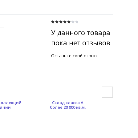
У данного товара
пока нет отзывов
Оставьте свой отзыв!
 коллекций
Склад класса А
Гибкая сист
личии
более 20 000 кв.м.