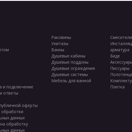
Раковины
Смесители
Унитазы
Инсталляц
птом
Ванны
арматура
ы
Душевые кабины
Биде
Душевые поддоны
Аксессуар
Душевые ограждения
Писсуары
Душевые системы
Полотенц
Мебель для ванной
Комплект
а и подключение
Плитка
и ответы
публичной оферты
 обработки
ьных данных
 на обработку
ьных данных