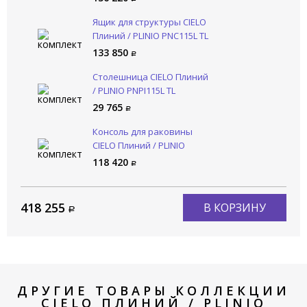
Ящик для структуры CIELO
Плиний / PLINIO PNC115L TL
133 850
Столешница CIELO Плиний
/ PLINIO PNPI115L TL
29 765
Консоль для раковины
CIELO Плиний / PLINIO
PNST115 CM
118 420
418 255
В КОРЗИНУ
ДРУГИЕ ТОВАРЫ КОЛЛЕКЦИИ
CIELO ПЛИНИЙ / PLINIO