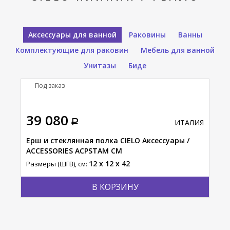
Аксессуары для ванной
Раковины
Ванны
Комплектующие для раковин
Мебель для ванной
Унитазы
Биде
Под заказ
П
39 080
16
АЛИЯ
ИТАЛИЯ
Ерш и стеклянная полка CIELO Аксессуары /
Пол
ACCESSORIES ACPSTAM CM
ACC
12 x 12 x 42
Размеры (ШГВ), см:
Разм
В КОРЗИНУ