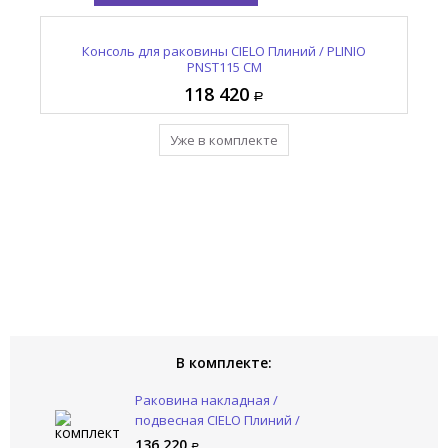
15L
Раковина накладная / подвесная CIELO Плиний /
Консоль для раковины CIELO Плиний / PLINIO
PLINIO PNLA115 CN
PNST115 CM
118 420
136 220
Уже в комплекте
Уже в комплекте
В комплекте:
Раковина накладная /
подвесная CIELO Плиний /
PLINIO PNLA115 CN
136 220