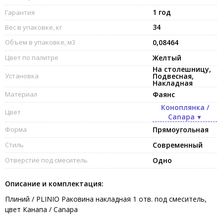
1 год
Гарантия
34
Вес в упаковке, кг
Объем в упаковке, м3
0,08464
Цвет по палитре
Желтый
На столешницу,
Установка
Подвесная,
Накладная
Материал
Фаянс
Коноплянка /
Цвет
Canapa
Форма
Прямоугольная
Стиль
Современный
Отверстие под смеситель
Одно
Описание и комплектация:
Плиний / PLINIO Раковина накладная 1 отв. под смеситель,
цвет Канапа / Canapa