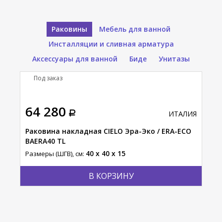
Раковины
Мебель для ванной
Инсталляции и сливная арматура
Аксессуары для ванной
Биде
Унитазы
Под заказ
П
64 280
16
АЛИЯ
ИТАЛИЯ
то /
Раковина накладная CIELO Эра-Эко / ERA-ECO
Рак
BAERA40 TL
Пли
40 x 40 x 15
Размеры (ШГВ), см:
Разм
В КОРЗИНУ