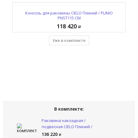
15L
Раковина накладная / подвесная CIELO Плиний /
Консоль для раковины CIELO Плиний / PLINIO
PLINIO PNLA115SF AV
PNST115 CM
118 420
136 220
Уже в комплекте
Уже в комплекте
В комплекте:
Раковина накладная /
подвесная CIELO Плиний /
PLINIO PNLA115SF AV
136 220