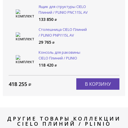
Ящик для структуры CIELO
Плиний / PLINIO PNC115L AV
133 850
Столешница CIELO Плиний
/ PLINIO PNPI115L AV
29 765
Консоль для раковины
CIELO Плиний / PLINIO
PNST115 CM
118 420
418 255
В КОРЗИНУ
ДРУГИЕ ТОВАРЫ КОЛЛЕКЦИИ
CIELO ПЛИНИЙ / PLINIO