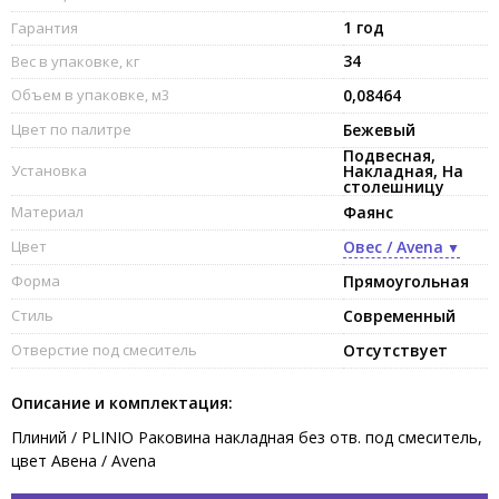
1 год
Гарантия
34
Вес в упаковке, кг
Объем в упаковке, м3
0,08464
Цвет по палитре
Бежевый
Подвесная,
Установка
Накладная, На
столешницу
Материал
Фаянс
Цвет
Овес / Avena
Форма
Прямоугольная
Стиль
Современный
Отверстие под смеситель
Отсутствует
Описание и комплектация:
Плиний / PLINIO Раковина накладная без отв. под смеситель,
цвет Авена / Avena