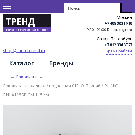
Москва
ТРЕНД
+7 495 280 19 19
9:30 - 21:00 Без выходных
Интернет-магазин сантехники
Санкт-Петербург
+7 812 334 87 27
shop@santehtrend.ru
Время работы
Каталог
Бренды
→
Раковины
→
Раковина накладная / подвесная CIELO Плиний / PLINIO
PNLA115SF CM 115 см