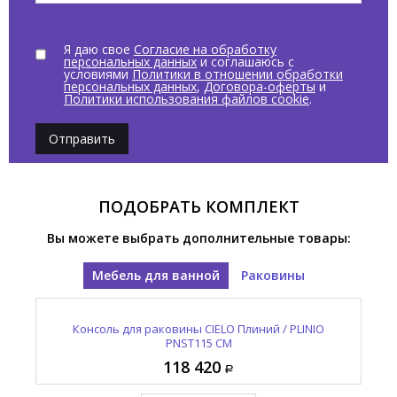
Я даю свое
Согласие на обработку
персональных данных
и соглашаюсь с
условиями
Политики в отношении обработки
персональных данных
,
Договора-оферты
и
Политики использования файлов cookie
.
Отправить
ПОДОБРАТЬ КОМПЛЕКТ
Вы можете выбрать дополнительные товары:
Мебель для ванной
Раковины
15L
Раковина накладная / подвесная CIELO Плиний /
Консоль для раковины CIELO Плиний / PLINIO
PLINIO PNLA115SF CM
PNST115 CM
118 420
136 220