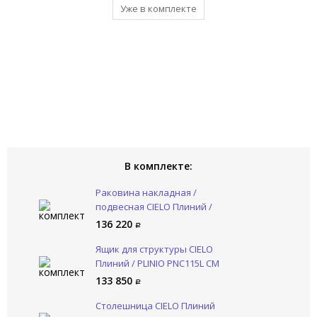
Уже в комплекте
Уже в комплекте
В комплекте:
Раковина накладная /
подвесная CIELO Плиний /
PLINIO PNLA115SF CM
136 220
Ящик для структуры CIELO
Плиний / PLINIO PNC115L CM
133 850
Столешница CIELO Плиний