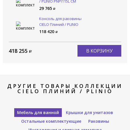
/ PLINIO PNPI115L CM
29 765
Консоль для раковины
CIELO Плиний / PLINIO
PNST115 CM
118 420
418 255
В КОРЗИНУ
ДРУГИЕ ТОВАРЫ КОЛЛЕКЦИИ
CIELO ПЛИНИЙ / PLINIO
Мебель для ванной
Крышки для унитазов
Остальные комплектующие
Раковины
Инсталляции и сливная арматура