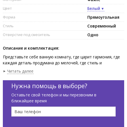
Цвет
Белый
Форма
Прямоугольная
Стиль
Современный
Отверстие под смеситель
Одно
Описание и комплектация:
Представьте себе ванную комнату, где царит гармония, где
каждая деталь продумана до мелочей, где стиль и
функциональность сливаются воедино. Именно такую
Читать далее
атмосферу создает накладная/подвесная раковина Scarabeo
Фудзи / FUJI 6004 – воплощение элегантного минимализма и
Нужна помощь в выборе?
безупречного качества.
Раковина Фудзи / FUJI 6004 – это ода современным
Оставьте свой телефон и мы перезвоним в
тенденциям дизайна. Ее прямоугольная форма с мягкими,
ближайшее время
скругленными углами придает ей особую лаконичность.
Белоснежный фаянс, из которого изготовлена раковина,
наполняет пространство светом и чистотой, создавая
ощущение легкости и воздушности.