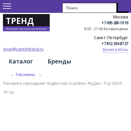
Москва
ТРЕНД
+7 495 280 19 19
9:30 - 21:00 Без выходных
Интернет-магазин сантехники
Санкт-Петербург
+7 812 334 87 27
shop@santehtrend.ru
Время работы
Каталог
Бренды
→
Раковины
→
Раковина накладная/ подвесная Scarabeo Фудзи / FUJI 6004
70 см