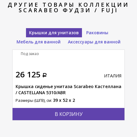
ДРУГИЕ ТОВАРЫ КОЛЛЕКЦИИ
SCARABEO ФУДЗИ / FUJI
Крышки для унитазов
Раковины
Мебель для ванной
Аксессуары для ванной
Под заказ
П
26 125
19
АЛИЯ
ИТАЛИЯ
26/A
Крышка сиденье унитаза Scarabeo Кастеллана
Кры
/ CASTELLANA 5310/ABR
/ C
39 x 52 x 2
Размеры (ШГВ), см:
Разм
В КОРЗИНУ