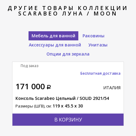
ДРУГИЕ ТОВАРЫ КОЛЛЕКЦИИ
SCARABEO ЛУНА / MOON
Мебель для ванной
Раковины
Аксессуары для ванной
Унитазы
Опции для зеркала
Под заказ
П
Бесплатная доставка
171 000
39
АЛИЯ
ИТАЛИЯ
/
Консоль Scarabeo Цельный / SOLID 2921/54
Сто
Лай
119 x 45.5 x 30
Размеры (ШГВ), см:
Разм
В КОРЗИНУ