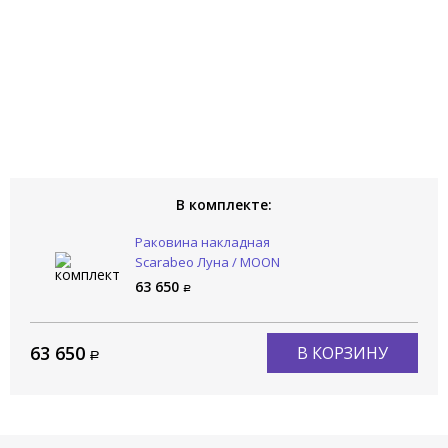
В комплекте:
Раковина накладная
Scarabeo Луна / MOON
5502/53
63 650
63 650
В КОРЗИНУ