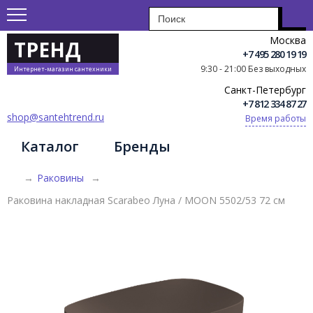
Москва
ТРЕНД
+7 495 280 19 19
9:30 - 21:00 Без выходных
Интернет-магазин сантехники
Санкт-Петербург
+7 812 334 87 27
shop@santehtrend.ru
Время работы
Каталог
Бренды
→
Раковины
→
Раковина накладная Scarabeo Луна / MOON 5502/53 72 см