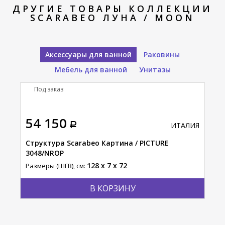
ДРУГИЕ ТОВАРЫ КОЛЛЕКЦИИ
SCARABEO ЛУНА / MOON
Аксессуары для ванной
Раковины
Мебель для ванной
Унитазы
Под заказ
П
54 150
20
АЛИЯ
ИТАЛИЯ
Структура Scarabeo Картина / PICTURE
Пол
3048/NROP
PIC
128 x 7 x 72
Размеры (ШГВ), см:
Разм
В КОРЗИНУ