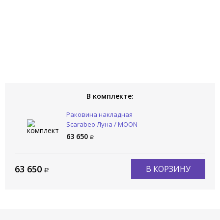
В комплекте:
Раковина накладная
Scarabeo Луна / MOON
5502/52
63 650
63 650
В КОРЗИНУ