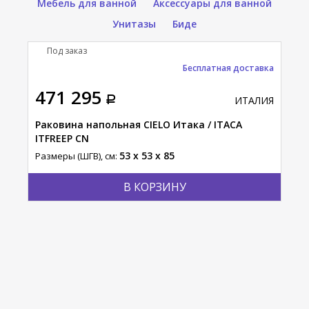
Мебель для ванной
Аксессуары для ванной
Унитазы
Биде
Под заказ
П
Бесплатная доставка
471 295
39
АЛИЯ
ИТАЛИЯ
TLAO
Раковина напольная CIELO Итака / ITACA
Рак
ITFREEP CN
ERL
53 x 53 x 85
Размеры (ШГВ), см:
Разм
В КОРЗИНУ