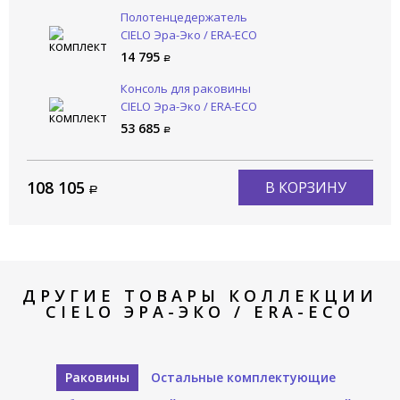
Полотенцедержатель
CIELO Эра-Эко / ERA-ECO
ERPLST NM
14 795
Консоль для раковины
CIELO Эра-Эко / ERA-ECO
ERST48 NM
53 685
108 105
В КОРЗИНУ
ДРУГИЕ ТОВАРЫ КОЛЛЕКЦИИ
CIELO ЭРА-ЭКО / ERA-ECO
Раковины
Остальные комплектующие