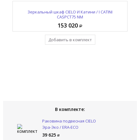
CO
Полотенцедержатель CIELO Эра-Эко / ERA-ECO
Раковина подвесная CIELO Эра-Эко / ERA-ECO
Зеркальный шкаф CIELO И Катини / I CATINI
К
CASPCT75 NM
ERLA45SF FN
ERPLST NM
153 020
14 795
39 625
Добавить в комплект
Уже в комплекте
Уже в комплекте
В комплекте:
Раковина подвесная CIELO
Эра-Эко / ERA-ECO
ERLA45SF FN
39 625