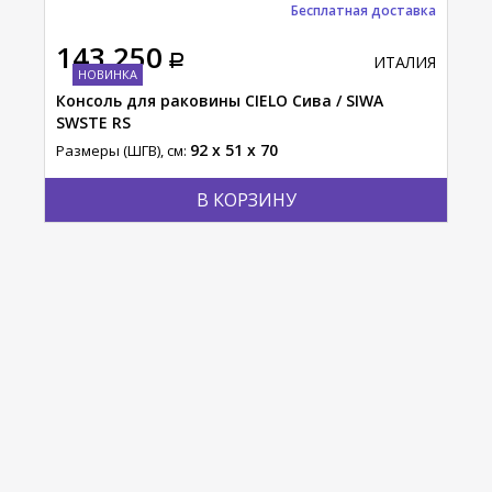
тавка
Бесплатная доставка
143 250
10
АЛИЯ
ИТАЛИЯ
НОВИНКА
Консоль для раковины CIELO Сива / SIWA
Тум
SWSTE RS
MU
92 x 51 x 70
Размеры (ШГВ), см:
Разм
В КОРЗИНУ