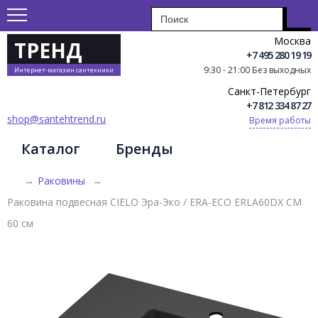
Москва
ТРЕНД
+7 495 280 19 19
9:30 - 21:00 Без выходных
Интернет-магазин сантехники
Санкт-Петербург
+7 812 334 87 27
shop@santehtrend.ru
Время работы
Каталог
Бренды
→
Раковины
→
Раковина подвесная CIELO Эра-Эко / ERA-ECO ERLA60DX CM
60 см