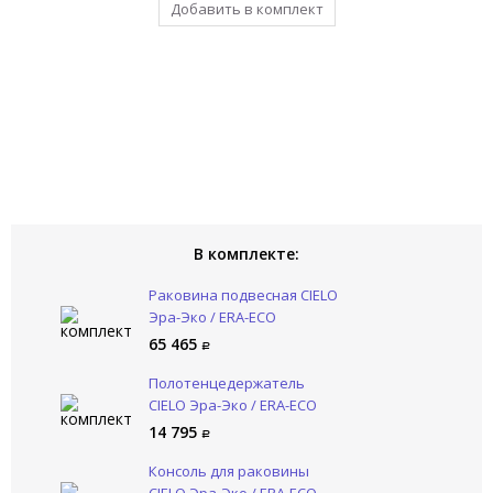
Добавить в комплект
Уже в комплекте
Уже в комплекте
В комплекте:
Раковина подвесная CIELO
Эра-Эко / ERA-ECO
ERLA60DX CM
65 465
Полотенцедержатель
CIELO Эра-Эко / ERA-ECO
ERPLST NM
14 795
Консоль для раковины