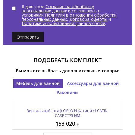
Я даю свое
Согласие на обработку
персональных данных
и соглашаюсь с
условиями
Политики в отношении обработки
персональных данных
,
Договора-оферты
и
Политики использования файлов cookie
.
Отправить
ПОДОБРАТЬ КОМПЛЕКТ
Вы можете выбрать дополнительные товары:
Мебель для ванной
Аксессуары для ванной
Раковины
CO
Полотенцедержатель CIELO Эра-Эко / ERA-ECO
Раковина подвесная CIELO Эра-Эко / ERA-ECO
Зеркальный шкаф CIELO И Катини / I CATINI
К
CASPCT75 NM
ERLA60DX CM
ERPLST NM
153 020
14 795
65 465