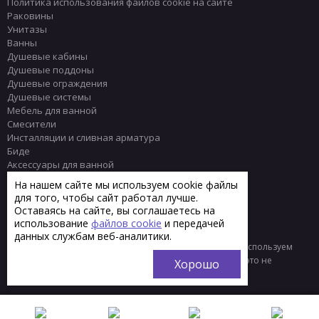
Политика использования файлов cookie на сайте
Раковины
Унитазы
Ванны
Душевые кабины
Душевые поддоны
Душевые ограждения
Душевые системы
Мебель для ванной
Смесители
Инсталляции и сливная арматура
Биде
Аксессуары для ванной
Писсуары
На нашем сайте мы используем cookie файлы
Полотенцесушители
для того, чтобы сайт работал лучше.
Комплектующие
Оставаясь на сайте, вы соглашаетесь на
Плитка
использование
файлов cookie
и передачей
данных службам веб-аналитики.
© 2013 - 2026 Интернет-магазин сантехники Тренд
Мы используем
файлы «cookie» для функционирования сайта. Если вас это не
Хорошо
устраивает, пожалуйста, покиньте сайт.