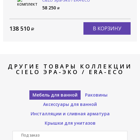
CIELO Эра-Эко / ERA-ECO
ERST60 NM
58 250
138 510
В КОРЗИНУ
ДРУГИЕ ТОВАРЫ КОЛЛЕКЦИИ
CIELO ЭРА-ЭКО / ERA-ECO
Мебель для ванной
Раковины
Аксессуары для ванной
Инсталляции и сливная арматура
Крышки для унитазов
Под заказ
П